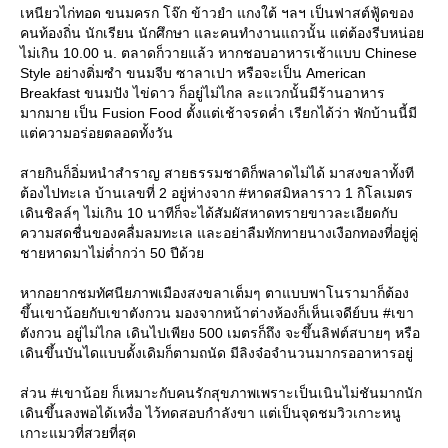
เหนียวไก่ทอด ขนมครก โจ๊ก ข้าวยำ แกงใต้ ฯลฯ เป็นฟาสต์ฟู้ดของ
คนท้องถิ่น นักเรียน นักศึกษา และคนทำงานแถวนั้น แต่ต้องรีบหน่อ
ไม่เกิน 10.00 น. ตลาดก็วายแล้ว หากชอบอาหารเช้าแบบ Chinese
Style อย่างติ่มซำ ขนมจีบ ซาลาเปา หรือจะเป็น American
Breakfast ขนมปัง ไข่ดาว ก็อยู่ไม่ไกล ละแวกนั้นมีร้านอาหาร
มากมาย เป็น Fusion Food ตั้งแต่เช้าจรดค่ำ เรียกได้ว่า พักบ้านนี้มี
ต่ความอร่อยตลอดทั้งวัน
สายกินก็อิ่มหนำสำราญ สายธรรมชาติก็พลาดไม่ได้ มาสงขลาทั้งที
ต้องไปทะเล บ้านเลขที่ 2 อยู่ห่างจาก #หาดสมิหลาราว 1 กิโลเมตร
เดินชิลล์ๆ ไม่เกิน 10 นาทีก็จะได้สัมผัสหาดทรายขาวละเอียดกับ
ความสดชื่นของคลื่มลมทะเล และอย่าลืมทักทายนางเงือกทองที่อยู่คู่
ชายหาดมาไม่ต่ำกว่า 50 ปีด้ว
หากอยากชมทัศนียภาพเมืองสงขลาเต็มๆ ตาแบบพาโนรามาก็ต้อง
ขึ้นเขาน้อยกับเขาตังกวน มองจากหน้าต่างห้องก็เห็นเจดีย์บน #เขา
ตังกวน อยู่ไม่ไกล เดินไปเพียง 500 เมตรก็ถึง จะขึ้นลิฟต์สบายๆ หรือ
เดินขึ้นบันไดแบบดั้งเดิมก็ตามถนัด มีลิงจ๋อจำนวนมากรออาหารอยู่
ส่วน #เขาน้อย ก็เหมาะกับคนรักสุขภาพเพราะเป็นเนินไม่ชันมากนัก
เดินขึ้นลงพอได้เหงื่อ ไว้ทดสอบกำลังขา แต่เป็นจุดชมวิวเกาะหนู
เกาะแมวที่สวยที่สุด