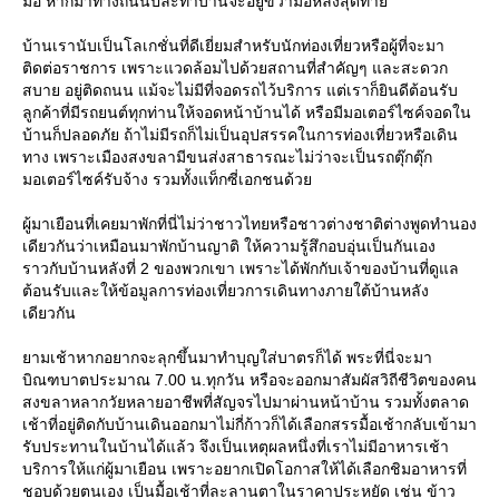
มือ หากมาทางถนนปละท่าบ้านจะอยู่ขวามือหลังสุดท้า
บ้านเรานับเป็นโลเกชั่นที่ดีเยี่ยมสำหรับนักท่องเที่ยวหรือผู้ที่จะมา
ติดต่อราชการ เพราะแวดล้อมไปด้วยสถานที่สำคัญๆ และสะดวก
สบาย อยู่ติดถนน แม้จะไม่มีที่จอดรถไว้บริการ แต่เราก็ยินดีต้อนรับ
ลูกค้าที่มีรถยนต์ทุกท่านให้จอดหน้าบ้านได้ หรือมีมอเตอร์ไซค์จอดใน
บ้านก็ปลอดภัย ถ้าไม่มีรถก็ไม่เป็นอุปสรรคในการท่องเที่ยวหรือเดิน
ทาง เพราะเมืองสงขลามีขนส่งสาธารณะไม่ว่าจะเป็นรถตุ๊กตุ๊ก
มอเตอร์ไซค์รับจ้าง รวมทั้งแท็กซี่เอกชนด้ว
ผู้มาเยือนที่เคยมาพักที่นี่ไม่ว่าชาวไทยหรือชาวต่างชาติต่างพูดทำนอง
เดียวกันว่าเหมือนมาพักบ้านญาติ ให้ความรู้สึกอบอุ่นเป็นกันเอง
ราวกับบ้านหลังที่ 2 ของพวกเขา เพราะได้พักกับเจ้าของบ้านที่ดูแล
ต้อนรับและให้ข้อมูลการท่องเที่ยวการเดินทางภายใต้บ้านหลัง
เดียวกัน
ามเช้าหากอยากจะลุกขึ้นมาทำบุญใส่บาตรก็ได้ พระที่นี่จะมา
บิณฑบาตประมาณ 7.00 น.ทุกวัน หรือจะออกมาสัมผัสวิถีชีวิตของคน
สงขลาหลากวัยหลายอาชีพที่สัญจรไปมาผ่านหน้าบ้าน รวมทั้งตลาด
เช้าที่อยู่ติดกับบ้านเดินออกมาไม่กี่ก้าวก็ได้เลือกสรรมื้อเช้ากลับเข้ามา
รับประทานในบ้านได้แล้ว จึงเป็นเหตุผลหนึ่งที่เราไม่มีอาหารเช้า
บริการให้แก่ผู้มาเยือน เพราะอยากเปิดโอกาสให้ได้เลือกชิมอาหารที่
ชอบด้วยตนเอง เป็นมื้อเช้าที่ละลานตาในราคาประหยัด เช่น ข้าว