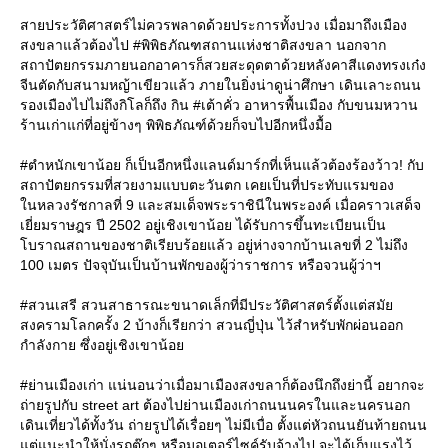
สายประวัติศาสตร์ไม่ควรพลาดด้วยประการทั้งปวง เมื่อมาถึงเมือง
สงขลาแล้วต้องไป #พิพิธภัณฑสถานแห่งชาติสงขลา นอกจาก
สถาปัตยกรรมภายนอกอาคารก็สวยสะดุดตาด้วยหลังคาสีแดงทรงเก๋ง
จีนตัดกับสนามหญ้าเขียวแล้ว ภายในยิ่งน่าดูน่าศึกษา เดินเลาะถนน
รองเมืองไปไม่ถึงกิโลก็ถึง กิน #เต้าคั่ว อาหารพื้นเมือง กับขนมหวาน
ร้านเก่าแก่ที่อยู่ข้างๆ พิพิธภัณฑ์ด้วยก็จบไปอีกหนึ่งมื้อ
#ตำหนักเขาน้อย ก็เป็นอีกหนึ่งแลนด์มาร์กที่เห็นแล้วต้องร้องว้าว! กับ
สถาปัตยกรรมที่สวยงามแบบตะวันตก เคยเป็นที่ประทับแรมของ
นหลวงรัชกาลที่ 9 และสมเด็จพระราชินีในพระองค์ เมื่อคราวเสด็จ
เยี่ยมราษฎร ปี 2502 อยู่เชิงเขาน้อย ได้รับการขึ้นทะเบียนเป็น
บราณสถานของชาติเรียบร้อยแล้ว อยู่ห่างจากบ้านเลขที่ 2 ไม่ถึง
100 เมตร ปัจจุบันเป็นบ้านพักของผู้ว่าราชการ หรือจวนผู้ว่าฯ
#สวนเสรี สวนสาธารณะขนาดเล็กที่มีประวัติศาสตร์ตั้งแต่สมั
สงครามโลกครั้ง 2 บ้างก็เรียกว่า สวนญี่ปุ่น ไว้สำหรับพักผ่อนออก
กำลังกาย ซึ่งอยู่เชิงเขาน้อ
#ย่านเมืองเก่า แน่นอนว่าเมื่อมาเมืองสงขลาก็ต้องนึกถึงย่านี้ อยากจะ
ถ่ายรูปกับ street art ต้องไปย่านเมืองเก่าถนนนครในและนครนอก
เดินเที่ยวได้ทั้งวัน ถ่ายรูปได้เรื่อยๆ ไม่มีเบื่อ ตั้งแต่หัวถนนยันท้ายถนน
ต่แนะนำให้นั่งรถตุ๊กๆ หรือมอเตอร์ไซค์รับจ้างไป จะได้เก็บแรงไว้