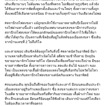
เดินเที่ยวนานๆ ไม่ต้องพะวงเรื่องที่จดรถ ไม่เพียงถ่ายรูปชิคๆ แล้วยัง
ได้ชิมอาหารสารพัดทั้งสูตรดั้งเดิมและร้านใหม่ๆ ทั้งคาวหวานทั้งถูก
ทั้งแพงมีให้เลือกตามรสนิยม ถ้าจะตามเก็บทุกร้านมาวันเดียวคงไม่พอ
#สถานีรถไฟสงขลา แม้ถูกยกเลิกใช้งานมาหลายสิบปีเนื่องจากไม่มี
รถไฟผ่านทางนี้แล้ว แต่ปัจจุบันเทศบาลนครสงขลามีการปรับปรุง
สถานีรถไฟสงขลาให้คงเอกลักษณ์ของสถานีรถไฟเก่าไว้เพื่อให้มา
เที่ยวได้ทุกวัน เป็นสถานที่เช็คอินที่อยู่ในลิสต์ของเมืองสงขลา ซึ่งเดิน
จากบ้านเลขที่ 2 ไม่ถึงกิโล
ละสายชอป เดินชิลล์ต้องถูกใจกับสิ่งนี้ #ตลาดนัดวันอาทิตย์ มีมา
นานหลายสิบปีจนหาต้นกำเนิดไม่ได้ อดีตขายเช้าถึงสาย ปัจจุบัน
ขยายอาณาจักรไปหลายกิโล เปิดจนถึงเที่ยงหรืออาจจะถึงบ่าย มีของ
ขายสารพัดชนิด ทั้งอาหารคาวหวาน สดแห้ง ต้นไม้ ของเก่า ของ
หม่ เป็นแหล่งขายเสื้อผ้ามือสองแหล่งใหญ่ที่เลือกกันไม่หวัดไม่ไหว
ตั้งอยู่ที่เดียวกับสถานีรถไฟสงขลาแต่นัดกันเฉพาะวันอาทิตย์
#ถนนคนเดิน ทุกเย็นถึงดึกของวันศุกร์และเสาร์ มีถนนคนเดินประจำ
เมืองสงขลาอยู่ริมกำแพงเมืองเก่า ชื่อ สงขลาแต่แรก แปลว่าสงขลา
นอดีต ขายอาหารท้องถิ่นหรือที่หากินยากหน่อย เสื้อผ้าเก่าใหม่ ของ
ที่ระลึกแฮนด์เมด มีดนตรีย้อนยุคให้ฟังด้วย เดินจากบ้านแค่กิโลเดียว
ไม่ต้องเสียเวลาหาที่จอดรถ