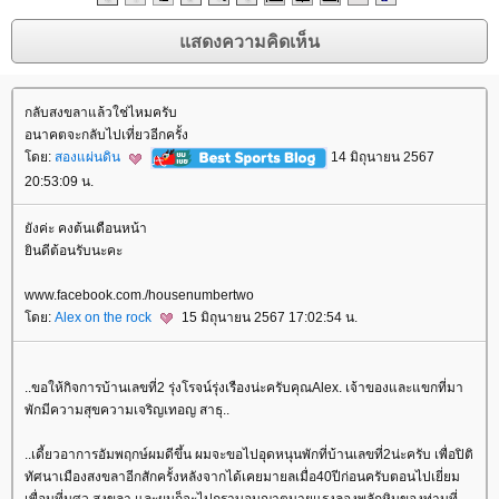
กลับสงขลาแล้วใช่ไหมครับ
อนาคตจะกลับไปเที่ยวอีกครั้ง
ดย:
สองแผ่นดิน
14 มิถุนายน 2567
20:53:09 น.
ังค่ะ คงต้นเดือนหน้า
ินดีต้อนรับนะคะ
www.facebook.com./housenumbertwo
ดย:
Alex on the rock
15 มิถุนายน 2567 17:02:54 น.
..ขอให้กิจการบ้านเลขที่2 รุ่งโรจน์รุ่งเรืองน่ะครับคุณAlex. เจ้าของและแขกที่มา
พักมีความสุขความเจริญเทอญ สาธุ..
..เดี้ยวอาการอัมพฤกษ์ผมดีขึ้น ผมจะขอไปอุดหนุนพักที่บ้านเลขที่2น่ะครับ เพื่อปิติ
ทัศนาเมืองสงขลาอีกสักครั้งหลังจากได้เคยมายลเมื่อ40ปีก่อนครับตอนไปเยี่ยม