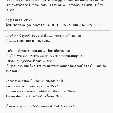
เพื่อนที่มศว.สงขลา และผมก็จะไปกราบอนุญาตนายแรงลองพลักหินของท่านที่
เขาเก้าเส้งอีกสักครั้งเพื่อจะเจอสมบัติครับ อิอิ,,40ปีก่อนพลักแล้วไม่ขยับขเยื้อน
เลยครับ ..
" สู้ สู้ ครับ คุณ Alex."
ดย: Thank you your data IP: 1.46.81.119 15 มิถุนายน 2567 23:29:13 น.
ผนที่แบบนี้ ดูน่ารัก ตะมุตะมิ มีเสน่ห์ กว่าของ กูเกิ้ล นะครับ
เป็นแนว isometric+ bird eye view
อ.เต๊ะ เคยมีบ้านเก่า สมัยเป็น นศ. ก็ทรงนี้แหละครับ
เป็นบ้าน ชายขอบ กรุงเทพ แถวหนองจอก รอบบ้านเป็นทุ่งนา
บริเวณบ้าน ขุดคลอง เป็นสวนมะม่วง
เย็นๆกลับจากเรียน ก็พายเรือเล่น น้องหมาชอบมากรีบแย่งกันโดดลงไปนั่งหัวเรือ
ชมวิวกัน555
มีกิจการของตัวเองเป็นเรื่องเหนื่อยแต่สบายใจ
อ.เต๊ะ ลาออกจากราชการ ตอนอายุ 35 ครับ
เป็นfreelance มาตลอด อาชีพสุดท้ายคือ อาจารย์พิเศษ
ไม่ชอบเป็นอาจารย์ประจำครับ เบื่อคน เบื่อระบบ
ตั้งแต่ลาออก สุขภาพจิตดีมาตลอด ส่งกำลังใจให้นะครับ