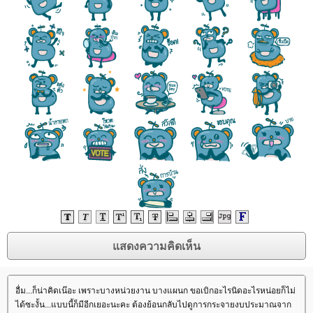
อื่ม...ก็น่าคิดเน๊อะ เพราะบางหน่วยงาน บางแผนก ขอเบิกอะไรนิดอะไรหน่อยก็ไม่
ได้ซะงั้น...แบบนี้ก็มีอีกเยอะนะคะ ต้องย้อนกลับไปดูการกระจายงบประมาณจาก