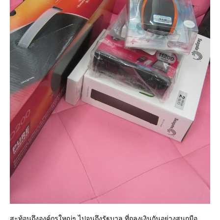
สะท้อนถึงองค์กรใหญ่ๆ ไปจนถึงรัฐบาล ที่ถลุงเงินกันอย่างสนุกมือ