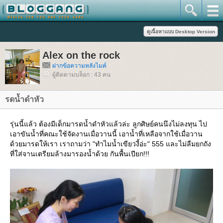
Alex on the rock
ฝากข้อความหลังไมค์
ผู้ติดตามบล็อก : 43 คน
รดน้ำดำหัว
รุ่นนี้แล้ว ต้องมีเด็กมารดน้ำดำหัวแล้วล่ะ ลูกศิษย์คนนึงไม่ลงทุน ไป
เอาขันน้ำที่คณะใช้จัดงานเมื่อวานนี้ เอาน้ำที่เหลือจากใช้เมื่อวาน
ด้วยมารดให้เรา เราถามว่า "ทำไมน้ำเขียวงี้อ่ะ" 555 และไม่ลืมยกถัง
ที่ใส่จานเตรียมล้างมารองน้ำด้วย กันพื้นเปียก!!!