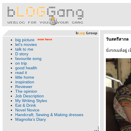
วันสตรีสากล
big picture
let's movies
talk to me
นั่งรถเมล์อยู่
D story
favourite song
on trip
good health
read it
little home
inspiration
Reviewer
The opinion
Job Description
My Writing Styles
Eat & Drink
Novel Novice
Handcraft, Sewing & Making dresses
Magnolia's Diary