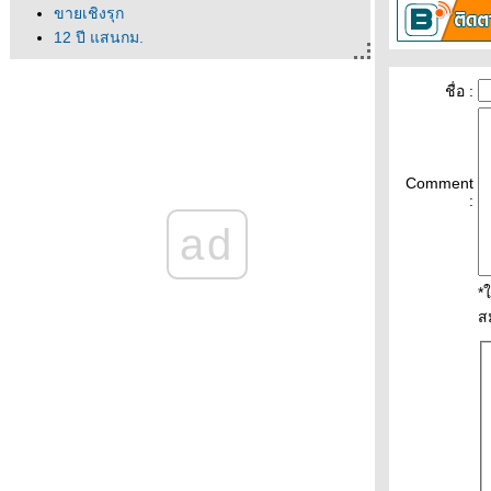
ขายเชิงรุก
12 ปี แสนกม.
จำตัวเองไม่ได้
ไม่ค่อยหิวเท่าไหร่
ชื่อ :
ออฟฟิศของเขา
จากปีเก่าที่ผ่านไป ถึงปีใหม่ที่เข้ามา
ครเอาอาร์เจนตินามาทิ้ง
วิกฤติพลังงาน
Comment
:
พาหนะช่วงน้ำท่วม
ad
กล้วย(ผี)ดิบ
ได้ที่จอดรถแล้ว!
ว่นตามหาชน
*
นึกว่าโตแค่นี้
ส
หลบฝนแป๊บ
ร้อนจนหลับรอ
อยากเป็นนก
ม่คิ้วโก่ง
นึกถึงอนุบาล
อยากเป็นหมู
จินตหราก็มา