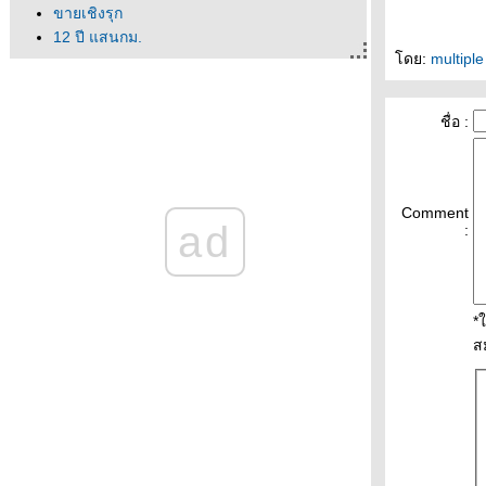
ขายเชิงรุก
12 ปี แสนกม.
ดย:
multipl
จำตัวเองไม่ได้
ไม่ค่อยหิวเท่าไหร่
ออฟฟิศของเขา
ชื่อ :
จากปีเก่าที่ผ่านไป ถึงปีใหม่ที่เข้ามา
ครเอาอาร์เจนตินามาทิ้ง
วิกฤติพลังงาน
พาหนะช่วงน้ำท่วม
Comment
ad
กล้วย(ผี)ดิบ
:
ได้ที่จอดรถแล้ว!
ว่นตามหาชน
นึกว่าโตแค่นี้
*
หลบฝนแป๊บ
ส
ร้อนจนหลับรอ
อยากเป็นนก
ม่คิ้วโก่ง
นึกถึงอนุบาล
อยากเป็นหมู
จินตหราก็มา