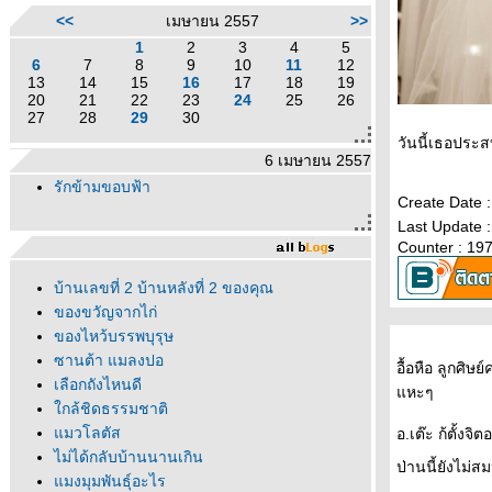
<<
เมษายน 2557
>>
1
2
3
4
5
6
7
8
9
10
11
12
13
14
15
16
17
18
19
20
21
22
23
24
25
26
27
28
29
30
วันนี้เธอประส
6 เมษายน 2557
รักข้ามขอบฟ้า
Create Date 
Last Update 
Counter : 19
บ้านเลขที่ 2 บ้านหลังที่ 2 ของคุณ
ของขวัญจากไก่
ของไหว้บรรพบุรุษ
ซานต้า แมลงปอ
อื้อหือ ลูกศิษ
เลือกถังไหนดี
หะๆ
กล้ชิดธรรมชาติ
มวโลตัส
อ.เต๊ะ ก้ตั้งจ
ไม่ได้กลับบ้านนานเกิน
ป่านนี้ยังไม่
มงมุมพันธุ์อะไร