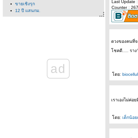
Last Update :
ขายเชิงรุก
Counter : 26
12 ปี แสนกม.
จำตัวเองไม่ได้
ไม่ค่อยหิวเท่าไหร่
ออฟฟิศของเขา
จากปีเก่าที่ผ่านไป ถึงปีใหม่ที่เข้ามา
ดวงของคนที่จะ
ครเอาอาร์เจนตินามาทิ้ง
ชคดี..... ราง
วิกฤติพลังงาน
พาหนะช่วงน้ำท่วม
ad
กล้วย(ผี)ดิบ
ได้ที่จอดรถแล้ว!
ดย:
biocell
ว่นตามหาชน
นึกว่าโตแค่นี้
หลบฝนแป๊บ
ร้อนจนหลับรอ
เราเองไม่ค่อย
อยากเป็นนก
ม่คิ้วโก่ง
ดย:
เด็กน้อ
นึกถึงอนุบาล
อยากเป็นหมู
จินตหราก็มา