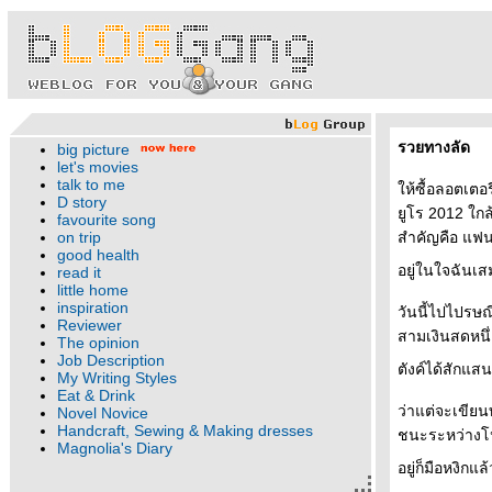
รวยทางลัด
big picture
let's movies
talk to me
ห้ซื้อลอตเตอรี
D story
ูโร 2012 ใกล้
favourite song
on trip
สำคัญคือ แฟนเ
good health
อยู่ในใจฉันเ
read it
little home
inspiration
วันนี้ไปไปรษณ
Reviewer
สามเงินสดหนึ
The opinion
Job Description
ตังค์ได้สักแสน
My Writing Styles
Eat & Drink
ว่าแต่จะเขียนท
Novel Novice
Handcraft, Sewing & Making dresses
ชนะระหว่างโปร
Magnolia's Diary
อยู่ก็มือหงิกแล้