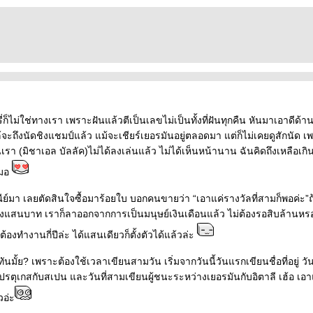
่ก็ไม่ใช่ทางเรา เพราะฝันแล้วตีเป็นเลขไม่เป็นทั้งที่ฝันทุกคืน หันมาเอาดีด้า
จะถึงนัดชิงแชมป์แล้ว แม้จะเชียร์เยอรมันอยู่ตลอดมา แต่ก็ไม่เคยดูสักนัด เพ
รา (มิชาเอล บัลลัค)ไม่ได้ลงเล่นแล้ว ไม่ได้เห็นหน้านาน ฉันคิดถึงเหลือเกิ
สมอ
ีย์มา เลยตัดสินใจซื้อมาร้อยใบ บอกคนขายว่า “เอาแค่รางวัลที่สามก็พอค่ะ”ถ้า
่งแสนบาท เราก็ลาออกจากการเป็นมนุษย์เงินเดือนแล้ว ไม่ต้องรอสิบล้านหรอ
ต้องทำงานกี่ปีล่ะ ได้แสนเดียวก็ตั้งตัวได้แล้วล่ะ
ันมั้ย? เพราะต้องใช้เวลาเขียนสามวัน เริ่มจากวันนี้วันแรกเขียนชื่อที่อยู่ วันท
ตุเกสกับสเปน และวันที่สามเขียนผู้ชนะระหว่างเยอรมันกับอิตาลี เฮ้อ เอาแค่
วอ่ะ