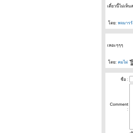
ขอบคุณที่ยังมีม.33
เดี๋ยวนี้ไม่เ
มันไม่สุภาพ
ไฟฟรี
ดย:
พจมาร
อิจฉาหมา
Happy New Year 2021
น้องมาจากมหาชัยหรือเปล่า
สินค้าขายดี
เหอะๆๆๆ
น้องร้อน
กลัวไม่รู้ว่า น้ำแตงโมปั่น
ดย:
คมไผ่
พอแก้ขัด
ข้าวแห้ง
ปลูกสับปะรดได้ถั่ว???
ชื่อ :
เทรนด์ใหม่???
พทย์ทางเลือกอีกทาง
มีคนแอบมอง?!?
พิษโควิด-19
Comment
ไม่มีอย่างใครเขา
:
ช้แบงก์หมื่น?!?
ร้านเช่าหนังสือ
ผักตำลึง