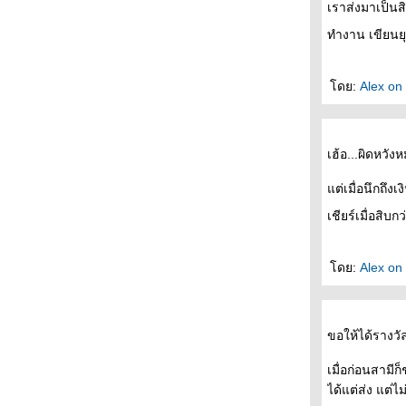
อย่าเชื่อในสิ่งที่เห็น
เราส่งมาเป็นสิ
สงแรกแห่งปี 2565
ทำงาน เขียนยุ
คาเฟ่เคลื่อนที่
พลูด่างโตไวเกินคาด
รถบุปผชาติ
ดย:
Alex on
มลงปอทูโทน
ปลูกง่าย???
ดอกเศรษฐี
เฮ้อ...ผิดหวัง
ตำมั่วของแท้
ไปไม่ลาสักคำ
ต่เมื่อนึกถึงเง
ตกใบอ่อน
เชียร์เมื่อสิบก
สร้างภาพ "คนดี"
ด่างชมพู
หรือว่าจะเป็นเคล็ด
ดย:
Alex on
รุ้งตัวอ้วน
คตรผักบุ้ง
เปลวแดดสุดท้ายของวันที่ร้อนระอุ
ขอให้ได้รางว
กระบองเพชรพันธุ์โคโรน่าไวรัส
ฮวก!
เมื่อก่อนสาม
ตัดผมวิถีใหม่
ได้แต่ส่ง แต่
อ่านสิอ่าน