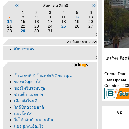
<<
สิงหาคม 2559
>>
1
2
3
4
5
6
7
8
9
10
11
12
13
14
15
16
17
18
19
20
21
22
23
24
25
26
27
28
29
30
31
29 สิงหาคม 2559
ตึกมหานคร
ต่จริงๆ คือสร
Create Date 
บ้านเลขที่ 2 บ้านหลังที่ 2 ของคุณ
Last Update 
ของขวัญจากไก่
Counter : 23
ของไหว้บรรพบุรุษ
ซานต้า แมลงปอ
เลือกถังไหนดี
กล้ชิดธรรมชาติ
ชื่อ :
มวโลตัส
ไม่ได้กลับบ้านนานเกิน
มงมุมพันธุ์อะไร