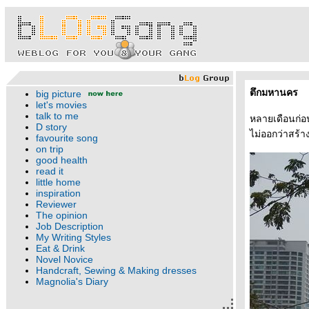
ตึกมหานคร
big picture
let's movies
talk to me
หลายเดือนก่อน
D story
ไม่ออกว่าสร้าง
favourite song
on trip
good health
read it
little home
inspiration
Reviewer
The opinion
Job Description
My Writing Styles
Eat & Drink
Novel Novice
Handcraft, Sewing & Making dresses
Magnolia's Diary