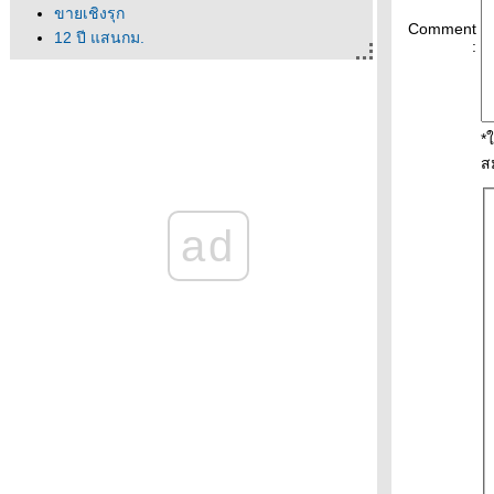
ขายเชิงรุก
Comment
12 ปี แสนกม.
:
จำตัวเองไม่ได้
ไม่ค่อยหิวเท่าไหร่
ออฟฟิศของเขา
จากปีเก่าที่ผ่านไป ถึงปีใหม่ที่เข้ามา
*
ครเอาอาร์เจนตินามาทิ้ง
ส
วิกฤติพลังงาน
พาหนะช่วงน้ำท่วม
ad
กล้วย(ผี)ดิบ
ได้ที่จอดรถแล้ว!
ว่นตามหาชน
นึกว่าโตแค่นี้
หลบฝนแป๊บ
ร้อนจนหลับรอ
อยากเป็นนก
ม่คิ้วโก่ง
นึกถึงอนุบาล
อยากเป็นหมู
จินตหราก็มา