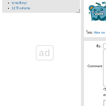
ขายเชิงรุก
12 ปี แสนกม.
จำตัวเองไม่ได้
ไม่ค่อยหิวเท่าไหร่
ออฟฟิศของเขา
จากปีเก่าที่ผ่านไป ถึงปีใหม่ที่เข้ามา
ดย:
Alex on
ครเอาอาร์เจนตินามาทิ้ง
วิกฤติพลังงาน
พาหนะช่วงน้ำท่วม
ชื่อ :
ad
กล้วย(ผี)ดิบ
ได้ที่จอดรถแล้ว!
ว่นตามหาชน
นึกว่าโตแค่นี้
Comment
:
หลบฝนแป๊บ
ร้อนจนหลับรอ
อยากเป็นนก
ม่คิ้วโก่ง
*
นึกถึงอนุบาล
ส
อยากเป็นหมู
จินตหราก็มา