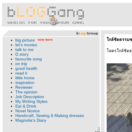
กล้ชิดธรรมช
big picture
let's movies
talk to me
คตรใกล้ชิดธรร
D story
favourite song
on trip
good health
read it
little home
inspiration
Reviewer
The opinion
Job Description
My Writing Styles
Eat & Drink
Novel Novice
Handcraft, Sewing & Making dresses
Magnolia's Diary