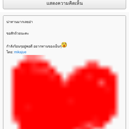
น่าทานมากเลยอ่า
ขอสักถ้วยนะคะ
กำลังร้อนๆอยู่พอดี อยากทานของเย็นๆ
ดย:
mikajue