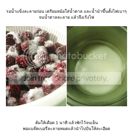
รอน้ำแข็งละลายก่อน เตรียมหม้อใส่น้ำตาล และน้ำนำขึ้นตั้งไฟเบาๆ
จนน้ำตาลละลาย แล้วจึงเริ่งไฟ
ต้มให้เดือด 1 นาที แล้วพักไว้จนเย็น
พอแบล๊คเบอรี่ละลายหมดแล้วนำไปปั่นให้ละเอียด