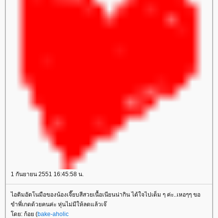
1 กันยายน 2551 16:45:58 น.
ไอติมอัตโนมือของน้องเจี๊ยบสีสวยเนื้อเนียนน่ากิน ได้ใจไปเต็ม ๆ ค่ะ..เหอๆๆ ขอ
ขำพี่เกดด้วยคนค่ะ หุ่นไม่มีให้ลดแล้วเจ๊
ดย: ก้อย (
bake-aholic