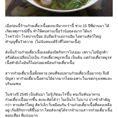
เมื่อก่อนนี้ร้านก๋วยเตี๋ยวเนื้อคงจะมีมากกว่านี้ ช่วง 15 ปีที่ผ่านมา ได้
เกิดเหตุการณ์ขึ้น ทำให้คนทานเนื้อวัวน้อยลงมาก ได้แก่
รควัวบ้า โรคปากเปื่อย นับถือเจ้าแม่กวนอิม ไม่ทานสัตว์ใหญ่
ทำบุญซื้อวัวควาย (ไม่นับคนแต้จิ่วที่ไม่ทานเนื้อ)
ดังนั้นร้านก๋วยเตี๋ยวเนื้อเลยต้องปิดกิจการไปเยอะ เพราะไม่มีลูกค้า
หรือต้องเปลี่ยนไปเป็น ก๋วยเตี๋ยวหมูรสเนื้อ เป็นต้น แต่ก๋วยเตี๋ยวหมูรส
เนื้อทำยังไงมันก็ไม่อร่อยเหมือนก๋วยเตี๋ยวเนื้อ
สาวกก๋วยเตี๋ยวเนื้อทั้งหลาย (คนที่ชอบทานก๋วยเตี๋ยวเนื้อมากๆ) จึงมี
ปัญหา หาก๋วยเตี๋ยวเนื้อทานได้ยากมากโดยเฉพาะในเขตกรุงเทพและ
ปริมณฑล
นช่วงปี 2545 เป็นต้นมา ไม่รู้เกิดอะไรขึ้น คนเริ่มหันมาทาน
ก๋วยเตี๋ยวเนื้อมากขึ้น คงจะคิดได้ว่า ไม่เป็นไร ไม่บาป ปากข้าสำคัญ
กว่า ทานสัตว์ใหญ่ สัตว์เล็ก ก็เหมือนกัน ร้านก๋วยเตี๋ยวเนื้อที่หลงเหลือ
อยู่ เริ่มมีกิจการดีขึ้นมาก โดยสังเกตุได้จากจำนวนสาวกก๋วยเตี๋ยวเนื้อ
ตอนเที่ยง ที่แน่นมาก