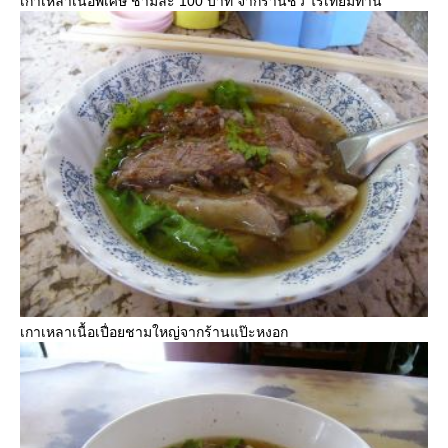
เกาเหลาเนื้อพิเศษ ชามละ 100 บาท จากร้านชิ่ว ไร้เทียมทาน
เกาเหลาเนื้อเปื่อยชามใหญ่จากร้านแป๊ะหงอก