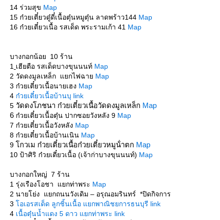
14 ร่วมสุข
Map
15 ก๋วยเตี๋ยวดู๋ดี๋เนื้อตุ๋นหมูตุ๋น ลาดพร้าว144
Map
16 ก๋วยเตี๋ยวเนื้อ รสเด็ด พระรามเก้า 41
Map
บางกอกน้อย 10 ร้าน
1
เฮียตือ รสเด็ดบางขุนนนท์
Map
2 วัดดงมูลเหล็ก แยกไฟฉา
Map
3 ก๋วยเตี๋ยวเนื้อนายเฮง
Map
4
ก๋วยเตี๋ยวเนื้อบ้านบุ link
วัดดงโภชนา ก๋วยเตี๋ยวเนื้อวัดดงมูลเหล็ก
Map
5
6
ก๋วยเตี๋ยวเนื้อตุ๋น ปากซอยวังหลัง 9
Map
7 ก๋วยเตี๋ยวเนื้อวังหลัง
Map
8 ก๋วยเตี๋ยวเนื้อบ้านเนิน
Map
กวเม​ ก๋วยเตี๋ยว​เนื้อ​ก๋วยเตี๋ยว​หมู​น้​ำ​ตก​
Map
9
10 ป้าศิริ ก๋วยเตี๋ยวเนื้อ (เจ้าก่าบางขุนนนท์)
Map
บางกอกใหญ่ 7 ร้าน
1 รุ่งเรืองโอชา แยกท่าพระ
Map
2 นายโย่ง แยกถนนวังเดิม – อรุณอมรินทร์ *ปิดกิจการ
3
อเอรสเด็ด ลูกชิ้นเนื้อ แยกพาณิชยการธนบุรี link
4
เนื้อตุ๋นน้ำแดง 5 ดาว แยกท่าพระ link