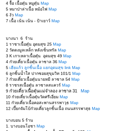
4 จื้อ เนื้อตุ๋น หมูตุ๋น
Map
5 หมาป่าล่าเนื้อ หม้อไฟ
Map
6 งัว
Map
7 เนื้อ เน้น เน้น - ป้าเยาว์
Map
บางนา 6 ร้าน
1 ราชาเนื้อตุ๋น อุดมสุข 25
Map
2 วัดดงมูลเหล็ก หลังเซ็นทรัล
Map
3 K เกาเหลาเนื้อตุ๋น อุดมสุข 49
Map
4 ก๋วยเตี๋ยวเนื้อตุ๋น ลาซาล 36
Map
5
เฮียแก้ว ลูกชิ้นเนื้อ แยกอุดมสุข link
Map
6 ลูกชิ้นน้ำใส ปากซอยสุขุมวิท 101/1
Map
7 ก๋วยเตี๋ยวเนื้อตุ๋นนายหมี ลาซาล 54
Map
8 ราชรสเนื้อตุ๋น ลาซาลสแควร์
Map
ก๋วยเตี๋ยวเนื้อตุ๋นแม่จำลอง ลาซาล 31
Map
9
10 ก๋วยเตี๋ยวเนื้อตุ๋นวัดศรีเอี่ยม
Map
11 ก๋วยเตี๋ยวเนื้อคอสะพานสรรพาวุธ
Map
12 เปี๊ยกจัมโบ้ก๋วยเตี๋ยวลูกชิ้นเนื้อ ถนนสรรพาสุธ
Map
บางบอน 5 ร้าน
1. บางบอนโอชา
Map