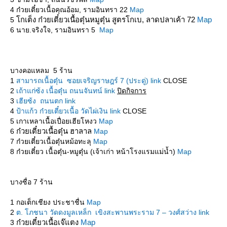
4 ก๋วยเตี๋ยวเนื้อคุณอ้อม, รามอินทรา 22
Map
กเต็ง ก๋วยเตี๋ยวเนื้อตุ๋นหมูตุ๋น สูตรโกเบ, ลาดปลาเค้า 72
Map
5
6 นาย.จริงใจ, รามอินทรา 5
Map
บางคอแหลม 5 ร้าน
1
สามารถเนื้อตุ๋น ซอยเจริญราษฎร์ 7 (ประดู่) link
CLOSE
2
เถ้าแก่ซ้ง เนื้อตุ๋น ถนนจันทน์ link
ปิดกิจการ
3
เฮียซ้ง ถนนตก link
4
ป้าแก้ว ก๋วยเตี๋ยวเนื้อ วัดไผ่เงิน link
CLOSE
5 เกาเหลาเนื้อเปื่อยเฮียโหงว
Map
ก๋วยเตี๋ยวเนื้อตุ๋น ฮาลาล
6
Map
7 ก๋วยเตี๋ยวเนื้อตุ๋นหม้อทะลุ
Map
8 ก๋วยเตี๋ยว เนื้อตุ๋น-หมูตุ๋น (เจ้าเก่า หน้าโรงแรมแม่น้ำ)
Map
บางซื่อ 7 ร้าน
1 กอเต็กเชียง ประชาชื่น
Map
2
ต. โภชนา วัดดงมูลเหล็ก เขิงสะพานพระราม 7 – วงศ์สว่าง link
ก๋วยเตี๋ยวเนื้อเจ๊แตง
Map
3