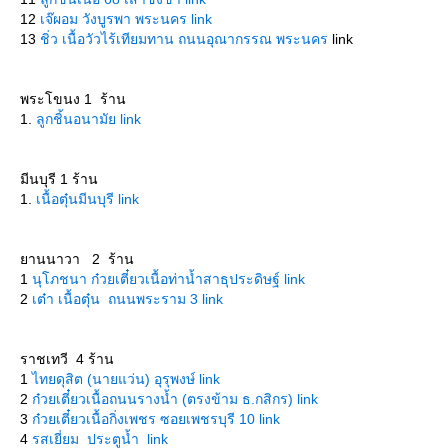
12
เจ๊ผอม วังบูรพา พระนคร link
13
ชิ่ว เนื้อวัวไร้เทียมทาน ถนนอุณากรรณ พระนคร
link
พระโขนง 1 ร้าน
1.
ลูกชิ้นอนามัย link
มีนบุรี 1 ร้าน
1.
เนื้อตุ๋นมีนบุรี link
านนาวา 2 ร้าน
1
นุโภชนา ก๋วยเตี๋ยวเนื้อท่าน้ำสาธุประดิษฐ์ link
2
เต๋า เนื้อตุ๋น ถนนพระราม 3 link
ราชเทวี 4 ร้าน
1
ไทยดุสิต (นายแว่น) อุรุพงษ์ link
2
ก๋วยเตี๋ยวเนื้อถนนรางน้ำ (ตรงข้าม ธ.กสิกร) link
3
ก๋วยเตี๋ยวเนื้อกิ่งเพชร ซอยเพชรบุรี 10 link
4
รสเยี่ยม ประตูน้ำ link