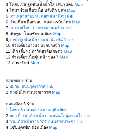
3 โคลัมเบีย ลูกชิ้นเนื้อน้ำใส เสนานิคม
Map
กสาก๋วยเตี่ยวเนื้อ
4
หลังตึก ปตท
Map
5
เกาเหลาสามย่าน แยกเสนานิคม link
6 ก๋วยเตี๋ยวเนื้อกรอบ หลังการบินไท
Map
7
สมบูรณ์ไทย ปากทางลาดพร้าว link
8 เพิ่มพูน โชคชัยร่วมมิตร
Map
9
ราชาลูกชิ้นเนื้อ ประชานิเวศน์ 1 link
10 ก๋วยเตี๋ยวบางบัว แยกบางบัว
Map
11 เต็ก เตี๋ยว มหาวิทยาลัยเกษตร
Map
12 ก๋วยเตี๋ยวเนื้อตุ๋นหน้าช่อง 7
Map
ดำรงรักษ์
Map
13
จอมทอง 2 ร้าน
1
หมวย ถนนวุฒากาศ link
2 ส หม้อไฟ ถนนวุฒากาศ
Map
ดอนเมือง 6 ร้าน
1
อชา 8 ถนนช่างอากาศอุทิศ link
2
หยก กี้ ก๋วยเตี๋ยวเนื้อ ย่านถนนโกสุมรวมใจ link
3
ก๋วยเตี๋ยวเนื้อราชวัตร ถนนสรงประภา link
4 แซ่บแตกซิก ดอนเมือง
Map