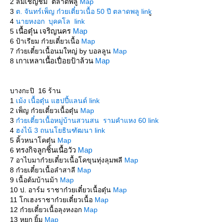
2 ลิ้มเชิญชิม ตลาดพลู
Map
3
ต. จันทร์เพ็ญ ก๋วยเตี๋ยวเนื้อ 50 ปี ตลาดพลู link
4
นายหงอก บุคคโล link
เนื้อตุ๋น เจริญนคร
Map
5
6 ป้าเรียม ก๋วยเตี๋ยวเนื้อ
Map
7 ก๋วยเตี๋ยวเนื้อนมใหญ่ by บอลลูน
Map
เกาเหลาเนื้อเปื่อยป้าล้วน
Map
8
บางกะปิ 16 ร้าน
1
เม้ง เนื้อตุ๋น แฮปปี้แลนด์ link
2 เพ็ญ ก๋วยเตี๋ยวเนื้อตุ๋น
Map
3
ก๋วยเตี๋ยวเนื้อหมู่บ้านสวนสน รามคำแหง 60 link
4
ฮงไน้ 3 ถนนโยธินฑัฒนา link
5 คิ้วหนาโคตุ๋น
Map
ทรงกิจลูกชิ้นเนื้อวัว
Map
6
7 อาไบมาก๋วยเตี๋ยวเนื้อโคขุนทุ่งลุมพลี
Map
8 ก๋วยเตี๋ยวเนื้อลำสาลี
Map
9 เนื้อต้มบ้านม้า
Map
10 ป. อาร์ม ราชาก๋วยเตี๋ยวเนื้อตุ๋น
Map
11 โกเฮงราชาก๋วยเตี๋ยวเนื้อ
Map
12 ก๋วยเตี๋ยวเนื้อลุงหงอก
Map
13 หยก ยิ้ม
Map