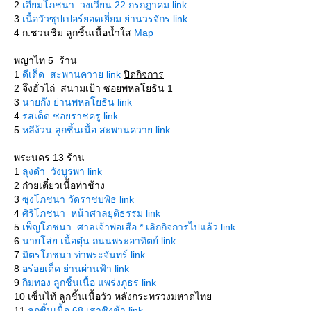
2
เอี่ยมโภชนา วงเวียน 22 กรกฎาคม link
3
เนื้อวัวซุปเปอร์ยอดเยี่ยม ย่านวรจักร link
4 ก.ชวนชิม ลูกชิ้นเนื้อน้ำใส
Map
พญาไท 5 ร้าน
1
ดีเด็ด สะพานควาย link
ปิดกิจการ
2 จึงฮั่วไถ่ สนามเป้า ซอยพหลโยธิน 1
3
นายก๊ง ย่านพหลโยธิน link
4
รสเด็ด ซอยราชครู link
5
หลีง้วน ลูกชิ้นเนื้อ สะพานควาย link
พระนคร 13 ร้าน
1
ลุงดำ วังบูรพา link
2 ก๋วยเตี๋ยวเนื้อท่าช้าง
3
ซุงโภชนา วัดราชบพิธ link
4
ศิริโภชนา หน้าศาลยุติธรรม link
5
เพ็ญโภชนา ศาลเจ้าพ่อเสือ * เลิกกิจการไปแล้ว link
6
นายโส่ย เนื้อตุ๋น ถนนพระอาทิตย์ link
7
มิตรโภชนา ท่าพระจันทร์ link
8
อร่อยเด็ด ย่านผ่านฟ้า link
9
กิมทอง ลูกชิ้นเนื้อ แพร่งภูธร link
10 เซ็นไท้ ลูกชิ้นเนื้อวัว หลังกระทรวงมหาดไท
11
ลูกชิ้นเนื้อ 68 เสาชิงช้า link