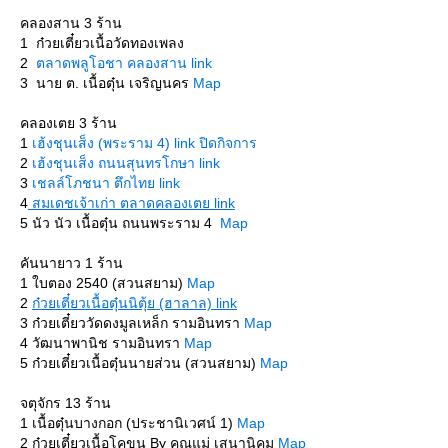
คลองสาน 3 ร้าน
1 ก๋วยเตี๋ยวเนื้อวัดทองเพลง
2
ตลาดพลูโอชา คลองสาน link
3 นาย ต. เนื้อตุ๋น เจริญนคร
Map
คลองเตย 3 ร้าน
1
เฮ้งชุนเส็ง (พระราม 4) link ปิดกิจการ
2
เฮ้งชุนเส็ง ถนนสุนทรโกษา link
3
เชลล์โภชนา ตึกไทย link
4
สมเดชเจ้าเก่า ตลาดคลองเต
link
5 นัว นัว เนื้อตุ๋น ถนนพระราม 4
Map
คันนายาว 1 ร้าน
1 ใบตอง 2540 (สวนสยาม)
Map
2
ก๋วยเตี๋ยวเนื้อตุ๋นนิตุ้ย (ฮาลาล)
link
3 ก๋วยเตี๋ยววัดดงมูลเหล็ก รามอินทรา
Map
4 วัฒนาพานิช รามอินทรา
Map
5 ก๋วยเตี๋ยวเนื้อตุ๋นนายส่วน (สวนสยาม)
Map
จตุจักร 13 ร้าน
1 เนื้อตุ๋นบางกอก (ประชานิเวศน์ 1)
Map
2 ก๋วยเตี๋ยวเนื้อโคขุน By คุณแม่ เสนานิคม
Map