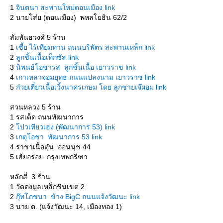
1
จินตนา สะพานใหม่ดอนเมือง link
2 นายโส่ย (ดอนเมือง) พหลโยธิน 62/2
สัมพันธวงศ์ 5 ร้าน
1
เซี้ย ไร้เทียมทาน ถนนบริพัตร สะพานเหล็ก link
2
ลูกชิ้นเนื้อเท็กซัส link
3
นิพนธ์โอชารส ลูกชิ้นเนื้อ เยาวราช link
4
เกาเหลาจอมยุทธ ถนนแปลงนาม เยาวราช link
5
ก๋วยเตี๋ยวเนื้อเวิ้งนาครเกษม โดย ลูกชายเจ๊ผอม link
สวนหลวง 5 ร้าน
1 รสเด็ด ถนนพัฒนาการ
2
ป่วเทียวเฮง (พัฒนาการ 53) link
3
เกตุโอชา พัฒนาการ 53 link
4 ราชาเนื้อตุ๋น อ่อนนุช 44
5 เฮ้ยอร่อย กรุงเทพกรีฑา
หลักสี่ 3 ร้าน
1 วัดดงมูลเหล็กชินเขต 2
2
กุ๊ทโภชนา ข้าง BigC ถนนแจ้งวัฒนะ link
3 นาย ต. (แจ้งวัฒนะ 14, เมืองทอง 1)