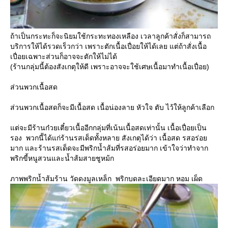
ถ้าเป็นกระทะก็จะนิยมใช้กระทะทองเหลือง เวลาลูกค้าสั่งก็สามารถ
บริการให้ได้รวดเร็วกว่า เพราะตักเนื้อเปื่อยให้ได้เลย แต่ถ้าสั่งเนื้อ
เปื่อยเฉพาะส่วนก็อาจจะตักให้ไม่ได้
(ร้านกลุ่มนี้ต้องสังเกตุให้ดี เพราะอาจจะใช้เศษเนื้อมาทำเนื้อเปื่อย)
ส่วนพวกเนื้อสด
ส่วนพวกเนื้อสดก็จะมีเนื้อสด เนื้อน่องลาย หัวใจ ตับ ไว้ให้ลูกค้าเลือก
ต่จะมีร้านก๋วยเตี๋ยวเนื้ออีกกลุ่มที่เน้นเนื้อสดเท่านั้น เนื้อเปื่อยเป็น
รอง พวกนี้ได้แก่ร้านรสเด็ดทั้งหลาย สังเกตุได้ว่า เนื้อสด รสอร่อ
มาก และร้านรสเด็ดจะมีพริกน้ำส้มที่รสอร่อยมาก เข้าใจว่าทำจาก
พริกขี้หนูสวนและน้ำส้มสายชูหม้ก
ภาพพริกน้ำส้มร้าน วัดดงมูลเหล็ก พริกบดละเอียดมาก หอม เผ็ด