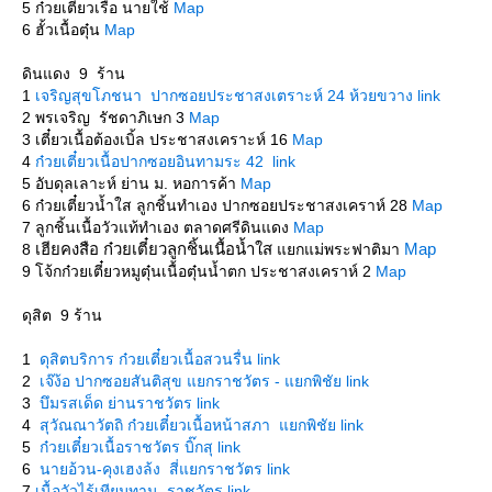
5 ก๋วยเตี๋ยวเรือ นายใช้
Map
6 ฮั้วเนื้อตุ๋น
Map
ดินแดง 9 ร้าน
1
เจริญสุขโภชนา ปากซอยประชาสงเตราะห์ 24 ห้วยขวาง link
2 พรเจริญ รัชดาภิเษก 3
Map
3 เตี๋ยวเนื้อต้องเบิ้ล ประชาสงเคราะห์ 16
Map
4
ก๋วยเตี๋ยวเนื้อปากซอยอินทามระ 42 link
5 อับดุลเลาะห์ ย่าน ม. หอการค้า
Map
6 ก๋วยเตี๋ยวน้ำใส ลูกชิ้นทำเอง ปากซอยประชาสงเคราห์ 28
Map
7 ลูกชิ้นเนื้อวัวแท้ทำเอง ตลาดศรีดินแดง
Map
เฮียคงสือ ก๋วยเตี๋ยวลูกชิ้นเนื้อน้ำใส
Map
8
กแม่พระฟาติมา
9 โจ้กก๋วยเตี๋ยวหมูตุ๋นเนื้อตุ๋นน้ำตก ประชาสงเคราห์ 2
Map
ดุสิต 9 ร้าน
1
ดุสิตบริการ ก๋วยเตี๋ยวเนื้อสวนรื่น link
2
เจ๊ง้อ ปากซอยสันติสุข แยกราชวัตร - แยกพิชัย link
3
บึมรสเด็ด ย่านราชวัตร link
4
สุวัณณาวัตถิ ก๋วยเตี๋ยวเนื้อหน้าสภา แยกพิชัย link
5
ก๋วยเตี๋ยวเนื้อราชวัตร บิ๊กสุ link
6
นายอ้วน-คุงเฮงล้ง สี่แยกราชวัตร link
7
เนื้อวัวไร้เทียมทาน ราชวัตร link