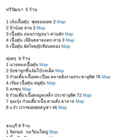
ทวีวัฒนา 5 ร้าน
1 เล้งเนื้อตุ๋น พุทธมณทล 2
Map
2 ป้าน้อย สาย 2
Map
3 เนื้อตุ๋น ถนนกาญจนา-สวนผัก
Map
4 เนื้อตุ๋น เจ๊อ้นตลาดแตก สาย 3
Map
5 เนื้อตุ๋น​ ผัดไทย​@เลียบคลอง
Map
ทุ่งครุ 6 ร้าน
1 นายหมงเนื้อตุ๋น
Map
2 บังซาลูกชิ้นจัมโบ้รสเด็ด
Map
3 ก๋วยเตี๋ยวเนื้อสด-เปื่อย ตลาดยิ่งรวยประชาอุทิศ 76
Map
4 เจ๊ออ เนื้อตุ๋น-หมูตุ๋น
Map
5 ลกซุน
Map
6 ก๋วยเตี๋ยวเนื้อดงมูลเหล็ก ประชาอุทิศ 72
Map
7 คุณรุ่ง ก๋วยเตี๋ยวเนื้อ ตามสั่ง ฮาลาล
Map
8 ง.งัว ปากซอยพุทธบูชา 46
Map
ธนบุรี 8 ร้าน
1 จิตกมล วงเวียนใหญ่
Map