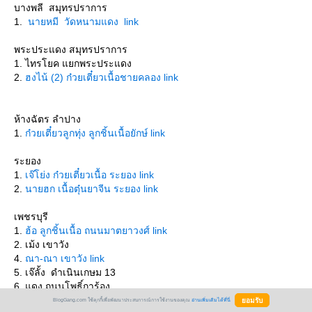
บางพลี สมุทรปราการ
1.
นายหมี วัดหนามแดง link
พระประแดง สมุทรปราการ
1. ไทรโยค แยกพระประแดง
2.
ฮงไน้ (2) ก๋วยเตี๋ยวเนื้อชายคลอง link
ห้างฉัตร ลำปาง
1.
ก๋วยเตี๋ยวลูกทุ่ง ลูกชิ้นเนื้อยักษ์ link
ระยอง
1.
เจ๊โย่ง ก๋วยเตี๋ยวเนื้อ ระยอง link
2.
นายฮก เนื้อตุ๋นยาจีน ระยอง link
เพชรบุรี
1.
ฮ้อ ลูกชิ้นเนื้อ ถนนมาตยาวงศ์ link
2. เม้ง เขาวัง
4.
ณา-ณา เขาวัง link
5. เจ๊ลั้ง ดำเนินเกษม 13
6. แดง ถนนโพธิ์การ้อง
7. นายงัก ตรงข้ามสำนักงานปศุสัตว์
BlogGang.com ใช้คุกกี้เพื่อพัฒนาประสบการณ์การใช้งานของคุณ
อ่านเพิ่มเติมได้ที่นี่