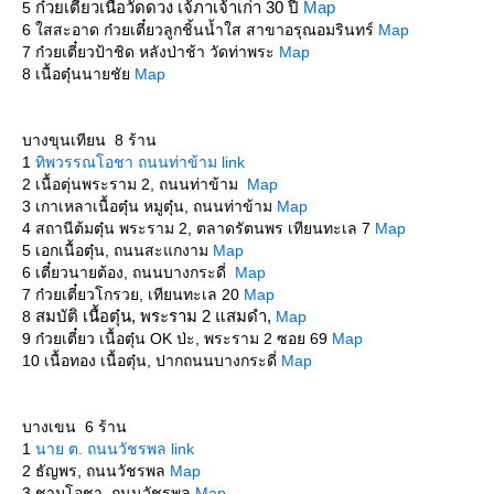
ก๋วยเตี๋ยวเนื้อวัดดวง เจ้ภาเจ้าเก่า 30 ปี
Map
5
6 ใสสะอาด ก๋วยเตี๋ยวลูกชิ้นน้ำใส สาขาอรุณอมรินทร์
Map
7 ก๋วยเตี๋ยวป้าชิด หลังป่าช้า วัดท่าพระ
Map
8 เนื้อตุ๋นนายชั
Map
บางขุนเทียน 8 ร้าน
1
ทิพวรรณโอชา ถนนท่าข้าม link
2 เนื้อตุ่นพระราม 2, ถนนท่าข้าม
Map
3 เกาเหลาเนื้อตุ๋น หมูตุ๋น, ถนนท่าข้าม
Map
4 สถานีต้มตุ๋น พระราม 2, ตลาดรัตนพร เทียนทะเล 7
Map
5 เอกเนื้อตุ๋น, ถนนสะแกงาม
Map
6 เตี๋ยวนายต้อง, ถนนบางกระดี่
Map
7 ก๋วยเตี๋ยวโกรวย, เทียนทะเล 20
Map
สมบัติ เนื้อตุ๋น, พระราม 2 แสมดำ,
8
Map
9 ก๋วยเตี๋ยว เนื้อตุ๋น OK ป่ะ, พระราม 2 ซอย 69
Map
10 เนื้อทอง เนื้อตุ๋น, ปากถนนบางกระดี่
Map
บางเขน 6 ร้าน
1
นาย ต. ถนนวัชรพล link
2 ธัญพร, ถนนวัชรพล
Map
3 ชามโอชา, ถนนวัชรพล
Map