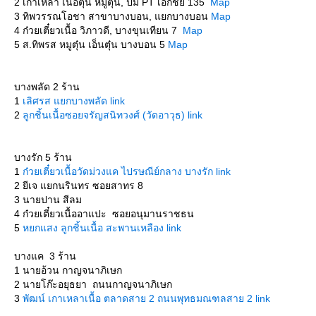
2 เกาเหลา เนื้อตุ๋น หมูตุ๋น, ปั้ม PT เอกชัย 135
Map
3 ทิพวรรณโอชา สาขาบางบอน, แยกบางบอน
Map
4 ก๋วยเตี๋ยวเนื้อ วิภาวดี, บางขุนเทียน 7
Map
5 ส.ทิพรส หมูตุ๋น เอ็นตุ๋น บางบอน 5
Map
บางพลัด 2 ร้าน
1
เลิศรส แยกบางพลัด link
2
ลูกชิ้นเนื้อซอยจรัญสนิทวงศ์ (วัดอาวุธ) link
บางรัก 5 ร้าน
1
ก๋วยเตี๋ยวเนื้อวัดม่วงแค ไปรษณีย์กลาง บางรัก link
2 ยีเจ แยกนรินทร ซอยสาทร 8
3 นายปาน สีลม
4 ก๋วยเตี๋ยวเนื้ออาแปะ ซอยอนุมานราชธน
5
หยกแสง ลูกชิ้นเนื้อ สะพานเหลือง link
บางแค 3 ร้าน
1 นายอ้วน กาญจนาภิเษก
2 นายโก๊ะอยุธยา ถนนกาญจนาภิเษก
3
พัฒน์ เกาเหลาเนื้อ ตลาดสาย 2 ถนนพุทธมณฑลสาย 2 link