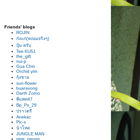
รองเท้านารีเหลืองกระบี่ ต้นยอด
เยี่ยม สุโขทัย2007
รองเท้านารี เหลืองกระบี่ ต้นไร้ชื่อ
รองเท้านารี เหลืองกระบี่ ต้น" 2 in
Friends' blogs
1"
ROJIN
รองเท้านารี ขาวสตูล ต้น
ก๋งแก่(หง่อมจริงๆ)
ลาดกระบัง
ปุ้ม ครับ
เหลืองตรัง "The Disc"
Tee.KU51
the_gift
เหลืองตรัง " ของแปลก "
nui-p
รองเท้านารี ฝาหอย 2009
Gua Chin
Orchid yim
รองเท้านารี ฝาหอย9
กุ้งชา
รองเท้านารี ฝาหอย2008
sun-flower
รองเท้านารีฝาหอย ที่2ลาดกระบัง
buaravong
รองเท้านารี เหลีองปราจีน ต้น
Darth Zomo
พีแพท47
สวนหลวง
Bp_Ps_29
รองเท้านารี เหลืองปราจีน "
ปราวตรี
มิตรภาพ "
Anekac
รองเท้านารีลูกผสม3สา
Pic-s
รองเท้านารี เหลืองปราจีน"อัญชลี"
น้าโหด
รองเท้านารี เหลืองปราจีน "กลมบ็
JUNGLE MAN
nine_neung