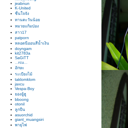
อก"
jeabnun
รองเท้านารี เหลืองปราจีน "สุธี
K-United
วรรณ"
ชื่นใจจัง
รองเท้านารี เหลืองปราจีน "สาธิต"
ทานตะวันน้อ
รองเท้านารี เหลืองปราจีน
หมวยแก้มป่อง
"วาสนา"
สาว17
patporn
รองเท้านารี ฝาหอ
หลอดนีออนสีน้ำเงิน
รองเท้านารี JC9
doyngam
รองเท้านารี เหลืองปราจีน
kit2783a
รองเท้านารี JC16
SaGiTT
...rcu...
รองเท้านารี JC16
อักษะ
รองเท้านารี เหลืองปราจีน*ช่อง
ระเบียงไม้
อ่างทองเผือก
taklomklom
รองเท้านารี เหลืองปราจีน
jaxcu
รองเท้านารี ขาวชุมพร
Vespa-Boy
องยู้ฮู
รองเท้านารี เหลืงกระบี่*เกลาโคไฟ
bboong
ลุม
otonil
รองเท้านารี เหลืองปราจีน*ช่อง
ลูกปืน
อ่างทองเผือก
asuorchid
giant_muangsiri
รองเท้านารี เหลืองปราจีน
พายุไฟ
รองเท้านารี เหลืองปราจีน