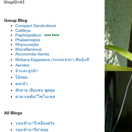
ShopID=43
Group Blog
Compact Dendrobium
Cattleya
Paphiopidilum
Phalaenopsis
Rhyncostylis
Miscellaneous
Ascocenda-Vanda
Mokara,Kagawara,เรแนนเธอรา,พันธุ์แท้
Aerides
ม้าและลูกม้า
ไม้หอม
ดอกบัว
ทักทาย เยี่ยมชม พูดคุ
คาตาเซตัม/"ไซโนเชส
All Blogs
รองเท้านารีเหลืองตรัง
รองเท้านารีฝาหอ