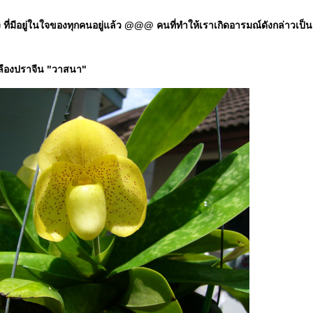
มีอยู่ในใจของทุกคนอยู่แล้ว @@@ คนที่ทำให้เราเกิดอารมณ์ดังกล่าวเป็นแค่ป
หลืองปราจีน "วาสนา"