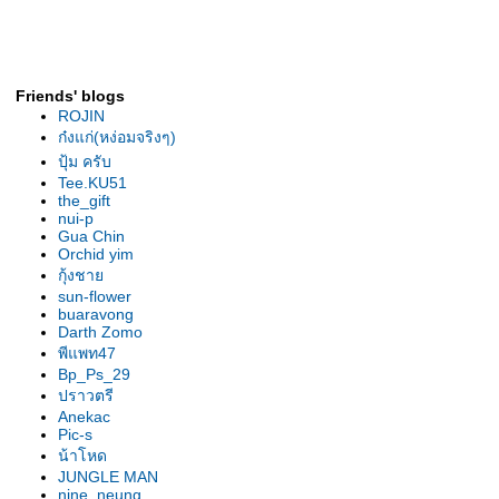
รองเท้านารีเหลืองกระบี่ ต้นยอด
เยี่ยม สุโขทัย2007
รองเท้านารี เหลืองกระบี่ ต้นไร้ชื่อ
รองเท้านารี เหลืองกระบี่ ต้น" 2 in
Friends' blogs
1"
ROJIN
รองเท้านารี ขาวสตูล ต้น
ก๋งแก่(หง่อมจริงๆ)
ลาดกระบัง
ปุ้ม ครับ
เหลืองตรัง "The Disc"
Tee.KU51
the_gift
เหลืองตรัง " ของแปลก "
nui-p
รองเท้านารี ฝาหอย 2009
Gua Chin
Orchid yim
รองเท้านารี ฝาหอย9
กุ้งชา
รองเท้านารี ฝาหอย2008
sun-flower
รองเท้านารีฝาหอย ที่2ลาดกระบัง
buaravong
รองเท้านารี เหลีองปราจีน ต้น
Darth Zomo
พีแพท47
สวนหลวง
Bp_Ps_29
รองเท้านารี เหลืองปราจีน "
ปราวตรี
มิตรภาพ "
Anekac
รองเท้านารีลูกผสม3สา
Pic-s
รองเท้านารี เหลืองปราจีน"อัญชลี"
น้าโหด
รองเท้านารี เหลืองปราจีน "กลมบ็
JUNGLE MAN
nine_neung