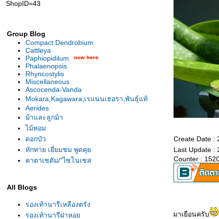
ShopID=43
Group Blog
Compact Dendrobium
Cattleya
Paphiopidilum
Phalaenopsis
Rhyncostylis
Miscellaneous
Ascocenda-Vanda
Mokara,Kagawara,เรแนนเธอรา,พันธุ์แท้
Aerides
ม้าและลูกม้า
ไม้หอม
ดอกบัว
Create Date :
ทักทาย เยี่ยมชม พูดคุ
Last Update :
Counter : 152
คาตาเซตัม/"ไซโนเชส
All Blogs
รองเท้านารีเหลืองตรัง
มาเยือนครับ
รองเท้านารีฝาหอ