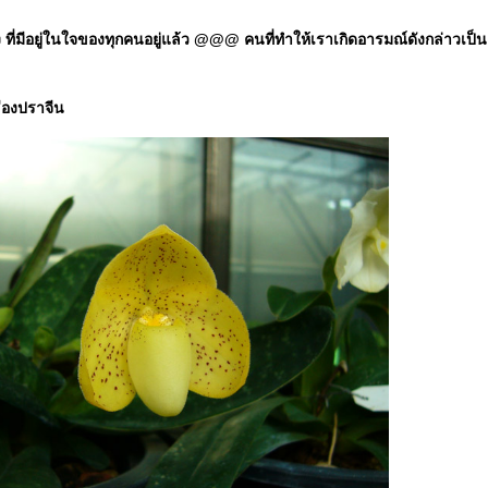
มีอยู่ในใจของทุกคนอยู่แล้ว @@@ คนที่ทำให้เราเกิดอารมณ์ดังกล่าวเป็นแค่ป
ืองปราจีน