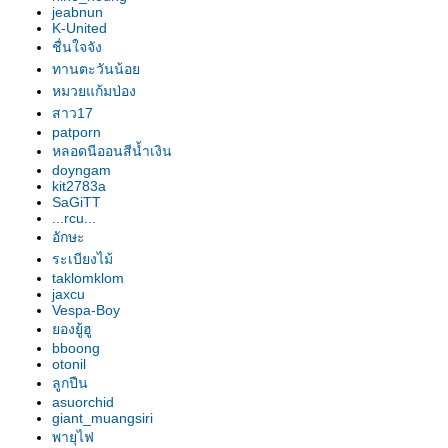
อก"
jeabnun
รองเท้านารี เหลืองปราจีน "สุธี
K-United
วรรณ"
ชื่นใจจัง
รองเท้านารี เหลืองปราจีน "สาธิต"
ทานตะวันน้อ
รองเท้านารี เหลืองปราจีน
หมวยแก้มป่อง
"วาสนา"
สาว17
patporn
รองเท้านารี ฝาหอ
หลอดนีออนสีน้ำเงิน
รองเท้านารี JC9
doyngam
รองเท้านารี เหลืองปราจีน
kit2783a
รองเท้านารี JC16
SaGiTT
...rcu...
รองเท้านารี JC16
อักษะ
รองเท้านารี เหลืองปราจีน*ช่อง
ระเบียงไม้
อ่างทองเผือก
taklomklom
รองเท้านารี เหลืองปราจีน
jaxcu
รองเท้านารี ขาวชุมพร
Vespa-Boy
องยู้ฮู
รองเท้านารี เหลืงกระบี่*เกลาโคไฟ
bboong
ลุม
otonil
รองเท้านารี เหลืองปราจีน*ช่อง
ลูกปืน
อ่างทองเผือก
asuorchid
giant_muangsiri
รองเท้านารี เหลืองปราจีน
พายุไฟ
รองเท้านารี เหลืองปราจีน