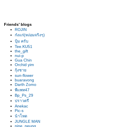
รองเท้านารีเหลืองกระบี่ ต้นยอด
เยี่ยม สุโขทัย2007
รองเท้านารี เหลืองกระบี่ ต้นไร้ชื่อ
รองเท้านารี เหลืองกระบี่ ต้น" 2 in
Friends' blogs
1"
ROJIN
รองเท้านารี ขาวสตูล ต้น
ก๋งแก่(หง่อมจริงๆ)
ลาดกระบัง
ปุ้ม ครับ
เหลืองตรัง "The Disc"
Tee.KU51
the_gift
เหลืองตรัง " ของแปลก "
nui-p
รองเท้านารี ฝาหอย 2009
Gua Chin
Orchid yim
รองเท้านารี ฝาหอย9
กุ้งชา
รองเท้านารี ฝาหอย2008
sun-flower
รองเท้านารีฝาหอย ที่2ลาดกระบัง
buaravong
รองเท้านารี เหลีองปราจีน ต้น
Darth Zomo
พีแพท47
สวนหลวง
Bp_Ps_29
รองเท้านารี เหลืองปราจีน "
ปราวตรี
มิตรภาพ "
Anekac
รองเท้านารีลูกผสม3สา
Pic-s
รองเท้านารี เหลืองปราจีน"อัญชลี"
น้าโหด
รองเท้านารี เหลืองปราจีน "กลมบ็
JUNGLE MAN
nine_neung