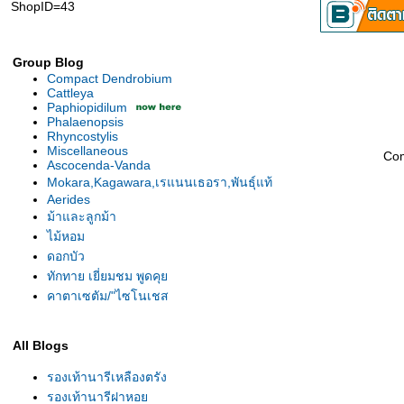
ShopID=43
Group Blog
Compact Dendrobium
Cattleya
Paphiopidilum
Phalaenopsis
Rhyncostylis
Miscellaneous
Co
Ascocenda-Vanda
Mokara,Kagawara,เรแนนเธอรา,พันธุ์แท้
Aerides
ม้าและลูกม้า
ไม้หอม
ดอกบัว
ทักทาย เยี่ยมชม พูดคุ
คาตาเซตัม/"ไซโนเชส
All Blogs
รองเท้านารีเหลืองตรัง
รองเท้านารีฝาหอ