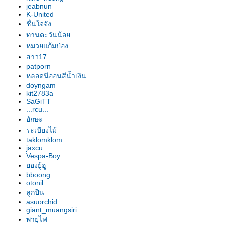
อก"
jeabnun
รองเท้านารี เหลืองปราจีน "สุธี
K-United
วรรณ"
ชื่นใจจัง
รองเท้านารี เหลืองปราจีน "สาธิต"
ทานตะวันน้อ
รองเท้านารี เหลืองปราจีน
หมวยแก้มป่อง
"วาสนา"
สาว17
patporn
รองเท้านารี ฝาหอ
หลอดนีออนสีน้ำเงิน
รองเท้านารี JC9
doyngam
รองเท้านารี เหลืองปราจีน
kit2783a
รองเท้านารี JC16
SaGiTT
...rcu...
รองเท้านารี JC16
อักษะ
รองเท้านารี เหลืองปราจีน*ช่อง
ระเบียงไม้
อ่างทองเผือก
taklomklom
รองเท้านารี เหลืองปราจีน
jaxcu
รองเท้านารี ขาวชุมพร
Vespa-Boy
องยู้ฮู
รองเท้านารี เหลืงกระบี่*เกลาโคไฟ
bboong
ลุม
otonil
รองเท้านารี เหลืองปราจีน*ช่อง
ลูกปืน
อ่างทองเผือก
asuorchid
giant_muangsiri
รองเท้านารี เหลืองปราจีน
พายุไฟ
รองเท้านารี เหลืองปราจีน