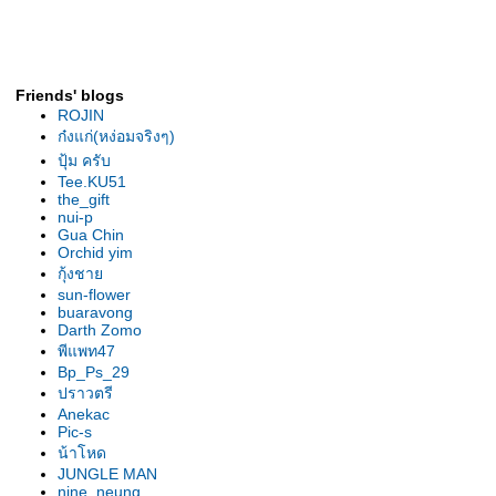
รองเท้านารีเหลืองกระบี่ ต้นยอด
เยี่ยม สุโขทัย2007
รองเท้านารี เหลืองกระบี่ ต้นไร้ชื่อ
รองเท้านารี เหลืองกระบี่ ต้น" 2 in
Friends' blogs
1"
ROJIN
รองเท้านารี ขาวสตูล ต้น
ก๋งแก่(หง่อมจริงๆ)
ลาดกระบัง
ปุ้ม ครับ
เหลืองตรัง "The Disc"
Tee.KU51
the_gift
เหลืองตรัง " ของแปลก "
nui-p
รองเท้านารี ฝาหอย 2009
Gua Chin
Orchid yim
รองเท้านารี ฝาหอย9
กุ้งชา
รองเท้านารี ฝาหอย2008
sun-flower
รองเท้านารีฝาหอย ที่2ลาดกระบัง
buaravong
รองเท้านารี เหลีองปราจีน ต้น
Darth Zomo
พีแพท47
สวนหลวง
Bp_Ps_29
รองเท้านารี เหลืองปราจีน "
ปราวตรี
มิตรภาพ "
Anekac
รองเท้านารีลูกผสม3สา
Pic-s
รองเท้านารี เหลืองปราจีน"อัญชลี"
น้าโหด
รองเท้านารี เหลืองปราจีน "กลมบ็
JUNGLE MAN
nine_neung