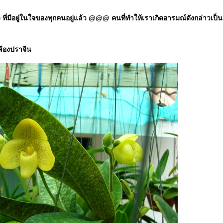
มีอยู่ในใจของทุกคนอยู่แล้ว @@@ คนที่ทำให้เราเกิดอารมณ์ดังกล่าวเป็นแค่ป
ลืองปราจีน