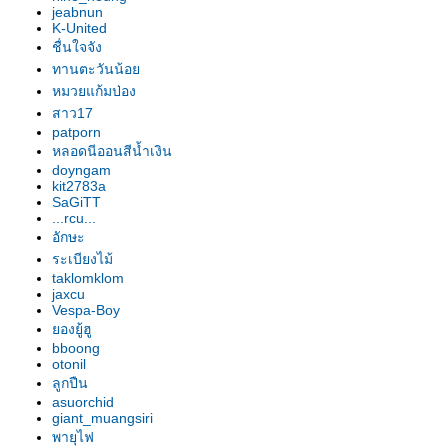
อก"
jeabnun
รองเท้านารี เหลืองปราจีน "สุธี
K-United
วรรณ"
ชื่นใจจัง
รองเท้านารี เหลืองปราจีน "สาธิต"
ทานตะวันน้อ
รองเท้านารี เหลืองปราจีน
หมวยแก้มป่อง
"วาสนา"
สาว17
patporn
รองเท้านารี ฝาหอ
หลอดนีออนสีน้ำเงิน
รองเท้านารี JC9
doyngam
รองเท้านารี เหลืองปราจีน
kit2783a
รองเท้านารี JC16
SaGiTT
...rcu...
รองเท้านารี JC16
อักษะ
รองเท้านารี เหลืองปราจีน*ช่อง
ระเบียงไม้
อ่างทองเผือก
taklomklom
รองเท้านารี เหลืองปราจีน
jaxcu
รองเท้านารี ขาวชุมพร
Vespa-Boy
องยู้ฮู
รองเท้านารี เหลืงกระบี่*เกลาโคไฟ
bboong
ลุม
otonil
รองเท้านารี เหลืองปราจีน*ช่อง
ลูกปืน
อ่างทองเผือก
asuorchid
giant_muangsiri
รองเท้านารี เหลืองปราจีน
พายุไฟ
รองเท้านารี เหลืองปราจีน