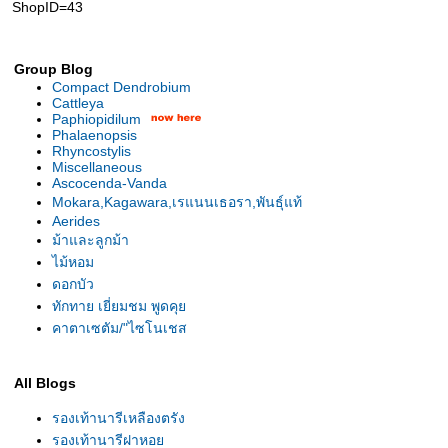
ShopID=43
Group Blog
Compact Dendrobium
Cattleya
Paphiopidilum
Phalaenopsis
Rhyncostylis
Miscellaneous
Ascocenda-Vanda
Mokara,Kagawara,เรแนนเธอรา,พันธุ์แท้
Aerides
ม้าและลูกม้า
ไม้หอม
ดอกบัว
ทักทาย เยี่ยมชม พูดคุ
คาตาเซตัม/"ไซโนเชส
All Blogs
รองเท้านารีเหลืองตรัง
รองเท้านารีฝาหอ