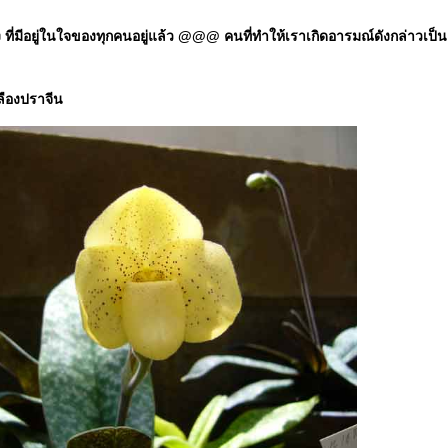
มีอยู่ในใจของทุกคนอยู่แล้ว @@@ คนที่ทำให้เราเกิดอารมณ์ดังกล่าวเป็นแค่ป
ลืองปราจีน