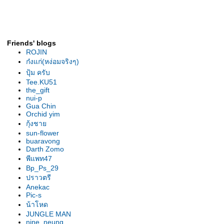
รองเท้านารีเหลืองกระบี่ ต้นยอด
เยี่ยม สุโขทัย2007
รองเท้านารี เหลืองกระบี่ ต้นไร้ชื่อ
รองเท้านารี เหลืองกระบี่ ต้น" 2 in
Friends' blogs
1"
ROJIN
รองเท้านารี ขาวสตูล ต้น
ก๋งแก่(หง่อมจริงๆ)
ลาดกระบัง
ปุ้ม ครับ
เหลืองตรัง "The Disc"
Tee.KU51
the_gift
เหลืองตรัง " ของแปลก "
nui-p
รองเท้านารี ฝาหอย 2009
Gua Chin
Orchid yim
รองเท้านารี ฝาหอย9
กุ้งชา
รองเท้านารี ฝาหอย2008
sun-flower
รองเท้านารีฝาหอย ที่2ลาดกระบัง
buaravong
รองเท้านารี เหลีองปราจีน ต้น
Darth Zomo
พีแพท47
สวนหลวง
Bp_Ps_29
รองเท้านารี เหลืองปราจีน "
ปราวตรี
มิตรภาพ "
Anekac
รองเท้านารีลูกผสม3สา
Pic-s
รองเท้านารี เหลืองปราจีน"อัญชลี"
น้าโหด
รองเท้านารี เหลืองปราจีน "กลมบ็
JUNGLE MAN
nine_neung