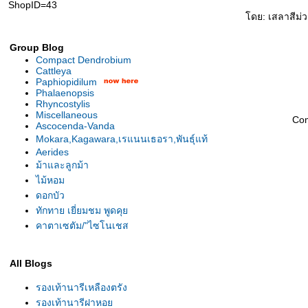
ShopID=43
ดย: เสลาสีม่ว
Group Blog
Compact Dendrobium
Cattleya
Paphiopidilum
Phalaenopsis
Rhyncostylis
Miscellaneous
Co
Ascocenda-Vanda
Mokara,Kagawara,เรแนนเธอรา,พันธุ์แท้
Aerides
ม้าและลูกม้า
ไม้หอม
ดอกบัว
ทักทาย เยี่ยมชม พูดคุ
คาตาเซตัม/"ไซโนเชส
All Blogs
รองเท้านารีเหลืองตรัง
รองเท้านารีฝาหอ