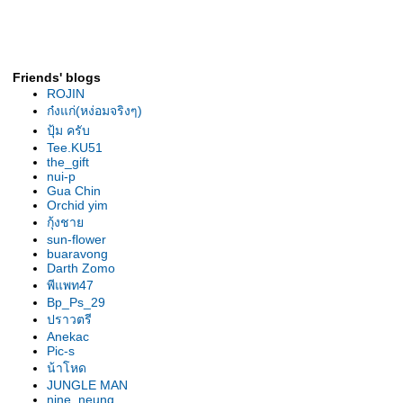
รองเท้านารีเหลืองกระบี่ ต้นยอด
เยี่ยม สุโขทัย2007
รองเท้านารี เหลืองกระบี่ ต้นไร้ชื่อ
รองเท้านารี เหลืองกระบี่ ต้น" 2 in
Friends' blogs
1"
ROJIN
รองเท้านารี ขาวสตูล ต้น
ก๋งแก่(หง่อมจริงๆ)
ลาดกระบัง
ปุ้ม ครับ
เหลืองตรัง "The Disc"
Tee.KU51
the_gift
เหลืองตรัง " ของแปลก "
nui-p
รองเท้านารี ฝาหอย 2009
Gua Chin
Orchid yim
รองเท้านารี ฝาหอย9
กุ้งชา
รองเท้านารี ฝาหอย2008
sun-flower
รองเท้านารีฝาหอย ที่2ลาดกระบัง
buaravong
รองเท้านารี เหลีองปราจีน ต้น
Darth Zomo
พีแพท47
สวนหลวง
Bp_Ps_29
รองเท้านารี เหลืองปราจีน "
ปราวตรี
มิตรภาพ "
Anekac
รองเท้านารีลูกผสม3สา
Pic-s
รองเท้านารี เหลืองปราจีน"อัญชลี"
น้าโหด
รองเท้านารี เหลืองปราจีน "กลมบ็
JUNGLE MAN
nine_neung