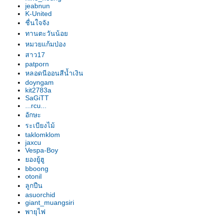
อก"
jeabnun
รองเท้านารี เหลืองปราจีน "สุธี
K-United
วรรณ"
ชื่นใจจัง
รองเท้านารี เหลืองปราจีน "สาธิต"
ทานตะวันน้อ
รองเท้านารี เหลืองปราจีน
หมวยแก้มป่อง
"วาสนา"
สาว17
patporn
รองเท้านารี ฝาหอ
หลอดนีออนสีน้ำเงิน
รองเท้านารี JC9
doyngam
รองเท้านารี เหลืองปราจีน
kit2783a
รองเท้านารี JC16
SaGiTT
...rcu...
รองเท้านารี JC16
อักษะ
รองเท้านารี เหลืองปราจีน*ช่อง
ระเบียงไม้
อ่างทองเผือก
taklomklom
รองเท้านารี เหลืองปราจีน
jaxcu
รองเท้านารี ขาวชุมพร
Vespa-Boy
องยู้ฮู
รองเท้านารี เหลืงกระบี่*เกลาโคไฟ
bboong
ลุม
otonil
รองเท้านารี เหลืองปราจีน*ช่อง
ลูกปืน
อ่างทองเผือก
asuorchid
giant_muangsiri
รองเท้านารี เหลืองปราจีน
พายุไฟ
รองเท้านารี เหลืองปราจีน