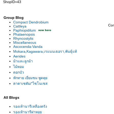
ShopID=43
Group Blog
Compact Dendrobium
Co
Cattleya
Paphiopidilum
Phalaenopsis
Rhyncostylis
Miscellaneous
Ascocenda-Vanda
Mokara,Kagawara,เรแนนเธอรา,พันธุ์แท้
Aerides
ม้าและลูกม้า
ไม้หอม
ดอกบัว
ทักทาย เยี่ยมชม พูดคุ
คาตาเซตัม/"ไซโนเชส
All Blogs
รองเท้านารีเหลืองตรัง
รองเท้านารีฝาหอ