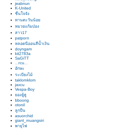
อก"
jeabnun
รองเท้านารี เหลืองปราจีน "สุธี
K-United
วรรณ"
ชื่นใจจัง
รองเท้านารี เหลืองปราจีน "สาธิต"
ทานตะวันน้อ
รองเท้านารี เหลืองปราจีน
หมวยแก้มป่อง
"วาสนา"
สาว17
patporn
รองเท้านารี ฝาหอ
หลอดนีออนสีน้ำเงิน
รองเท้านารี JC9
doyngam
รองเท้านารี เหลืองปราจีน
kit2783a
รองเท้านารี JC16
SaGiTT
...rcu...
รองเท้านารี JC16
อักษะ
รองเท้านารี เหลืองปราจีน*ช่อง
ระเบียงไม้
อ่างทองเผือก
taklomklom
รองเท้านารี เหลืองปราจีน
jaxcu
รองเท้านารี ขาวชุมพร
Vespa-Boy
องยู้ฮู
รองเท้านารี เหลืงกระบี่*เกลาโคไฟ
bboong
ลุม
otonil
รองเท้านารี เหลืองปราจีน*ช่อง
ลูกปืน
อ่างทองเผือก
asuorchid
giant_muangsiri
รองเท้านารี เหลืองปราจีน
พายุไฟ
รองเท้านารี เหลืองปราจีน