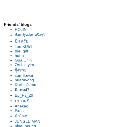
รองเท้านารีเหลืองกระบี่ ต้นยอด
เยี่ยม สุโขทัย2007
รองเท้านารี เหลืองกระบี่ ต้นไร้ชื่อ
รองเท้านารี เหลืองกระบี่ ต้น" 2 in
Friends' blogs
1"
ROJIN
รองเท้านารี ขาวสตูล ต้น
ก๋งแก่(หง่อมจริงๆ)
ลาดกระบัง
ปุ้ม ครับ
เหลืองตรัง "The Disc"
Tee.KU51
the_gift
เหลืองตรัง " ของแปลก "
nui-p
รองเท้านารี ฝาหอย 2009
Gua Chin
Orchid yim
รองเท้านารี ฝาหอย9
กุ้งชา
รองเท้านารี ฝาหอย2008
sun-flower
รองเท้านารีฝาหอย ที่2ลาดกระบัง
buaravong
รองเท้านารี เหลีองปราจีน ต้น
Darth Zomo
พีแพท47
สวนหลวง
Bp_Ps_29
รองเท้านารี เหลืองปราจีน "
ปราวตรี
มิตรภาพ "
Anekac
รองเท้านารีลูกผสม3สา
Pic-s
รองเท้านารี เหลืองปราจีน"อัญชลี"
น้าโหด
รองเท้านารี เหลืองปราจีน "กลมบ็
JUNGLE MAN
nine_neung