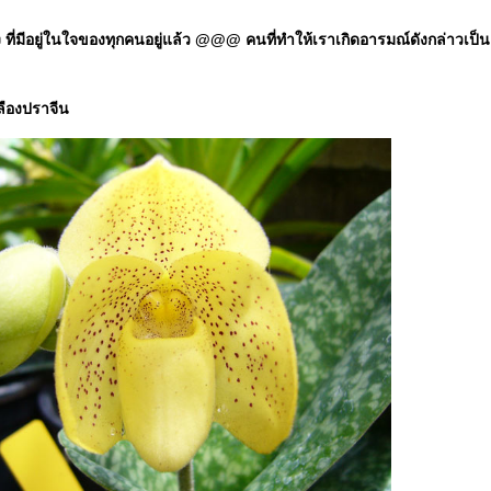
มีอยู่ในใจของทุกคนอยู่แล้ว @@@ คนที่ทำให้เราเกิดอารมณ์ดังกล่าวเป็นแค่ป
ลืองปราจีน