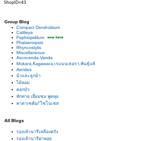
ShopID=43
Group Blog
Compact Dendrobium
Cattleya
Paphiopidilum
Phalaenopsis
Rhyncostylis
Miscellaneous
Ascocenda-Vanda
Mokara,Kagawara,เรแนนเธอรา,พันธุ์แท้
Aerides
ม้าและลูกม้า
ไม้หอม
ดอกบัว
ทักทาย เยี่ยมชม พูดคุ
คาตาเซตัม/"ไซโนเชส
All Blogs
รองเท้านารีเหลืองตรัง
รองเท้านารีฝาหอ