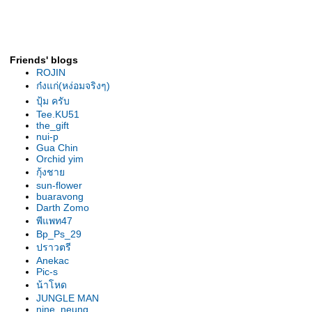
รองเท้านารีเหลืองกระบี่ ต้นยอด
เยี่ยม สุโขทัย2007
รองเท้านารี เหลืองกระบี่ ต้นไร้ชื่อ
รองเท้านารี เหลืองกระบี่ ต้น" 2 in
Friends' blogs
1"
ROJIN
รองเท้านารี ขาวสตูล ต้น
ก๋งแก่(หง่อมจริงๆ)
ลาดกระบัง
ปุ้ม ครับ
เหลืองตรัง "The Disc"
Tee.KU51
the_gift
เหลืองตรัง " ของแปลก "
nui-p
รองเท้านารี ฝาหอย 2009
Gua Chin
Orchid yim
รองเท้านารี ฝาหอย9
กุ้งชา
รองเท้านารี ฝาหอย2008
sun-flower
รองเท้านารีฝาหอย ที่2ลาดกระบัง
buaravong
รองเท้านารี เหลีองปราจีน ต้น
Darth Zomo
พีแพท47
สวนหลวง
Bp_Ps_29
รองเท้านารี เหลืองปราจีน "
ปราวตรี
มิตรภาพ "
Anekac
รองเท้านารีลูกผสม3สา
Pic-s
รองเท้านารี เหลืองปราจีน"อัญชลี"
น้าโหด
รองเท้านารี เหลืองปราจีน "กลมบ็
JUNGLE MAN
nine_neung