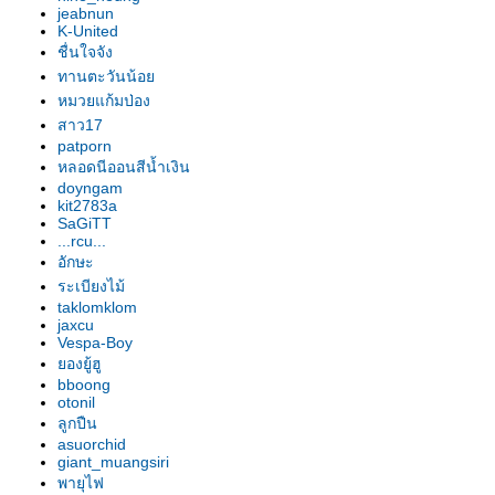
อก"
jeabnun
รองเท้านารี เหลืองปราจีน "สุธี
K-United
วรรณ"
ชื่นใจจัง
รองเท้านารี เหลืองปราจีน "สาธิต"
ทานตะวันน้อ
รองเท้านารี เหลืองปราจีน
หมวยแก้มป่อง
"วาสนา"
สาว17
patporn
รองเท้านารี ฝาหอ
หลอดนีออนสีน้ำเงิน
รองเท้านารี JC9
doyngam
รองเท้านารี เหลืองปราจีน
kit2783a
รองเท้านารี JC16
SaGiTT
...rcu...
รองเท้านารี JC16
อักษะ
รองเท้านารี เหลืองปราจีน*ช่อง
ระเบียงไม้
อ่างทองเผือก
taklomklom
รองเท้านารี เหลืองปราจีน
jaxcu
รองเท้านารี ขาวชุมพร
Vespa-Boy
องยู้ฮู
รองเท้านารี เหลืงกระบี่*เกลาโคไฟ
bboong
ลุม
otonil
รองเท้านารี เหลืองปราจีน*ช่อง
ลูกปืน
อ่างทองเผือก
asuorchid
giant_muangsiri
รองเท้านารี เหลืองปราจีน
พายุไฟ
รองเท้านารี เหลืองปราจีน