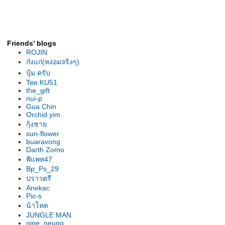
รองเท้านารีเหลืองกระบี่ ต้นยอด
เยี่ยม สุโขทัย2007
รองเท้านารี เหลืองกระบี่ ต้นไร้ชื่อ
รองเท้านารี เหลืองกระบี่ ต้น" 2 in
Friends' blogs
1"
ROJIN
รองเท้านารี ขาวสตูล ต้น
ก๋งแก่(หง่อมจริงๆ)
ลาดกระบัง
ปุ้ม ครับ
เหลืองตรัง "The Disc"
Tee.KU51
the_gift
เหลืองตรัง " ของแปลก "
nui-p
รองเท้านารี ฝาหอย 2009
Gua Chin
Orchid yim
รองเท้านารี ฝาหอย9
กุ้งชา
รองเท้านารี ฝาหอย2008
sun-flower
รองเท้านารีฝาหอย ที่2ลาดกระบัง
buaravong
รองเท้านารี เหลีองปราจีน ต้น
Darth Zomo
พีแพท47
สวนหลวง
Bp_Ps_29
รองเท้านารี เหลืองปราจีน "
ปราวตรี
มิตรภาพ "
Anekac
รองเท้านารีลูกผสม3สา
Pic-s
รองเท้านารี เหลืองปราจีน"อัญชลี"
น้าโหด
รองเท้านารี เหลืองปราจีน "กลมบ็
JUNGLE MAN
nine_neung