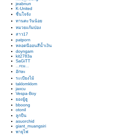
อก"
jeabnun
รองเท้านารี เหลืองปราจีน "สุธี
K-United
วรรณ"
ชื่นใจจัง
รองเท้านารี เหลืองปราจีน "สาธิต"
ทานตะวันน้อ
รองเท้านารี เหลืองปราจีน
หมวยแก้มป่อง
"วาสนา"
สาว17
patporn
รองเท้านารี ฝาหอ
หลอดนีออนสีน้ำเงิน
รองเท้านารี JC9
doyngam
รองเท้านารี เหลืองปราจีน
kit2783a
รองเท้านารี JC16
SaGiTT
...rcu...
รองเท้านารี JC16
อักษะ
รองเท้านารี เหลืองปราจีน*ช่อง
ระเบียงไม้
อ่างทองเผือก
taklomklom
รองเท้านารี เหลืองปราจีน
jaxcu
รองเท้านารี ขาวชุมพร
Vespa-Boy
องยู้ฮู
รองเท้านารี เหลืงกระบี่*เกลาโคไฟ
bboong
ลุม
otonil
รองเท้านารี เหลืองปราจีน*ช่อง
ลูกปืน
อ่างทองเผือก
asuorchid
giant_muangsiri
รองเท้านารี เหลืองปราจีน
พายุไฟ
รองเท้านารี เหลืองปราจีน