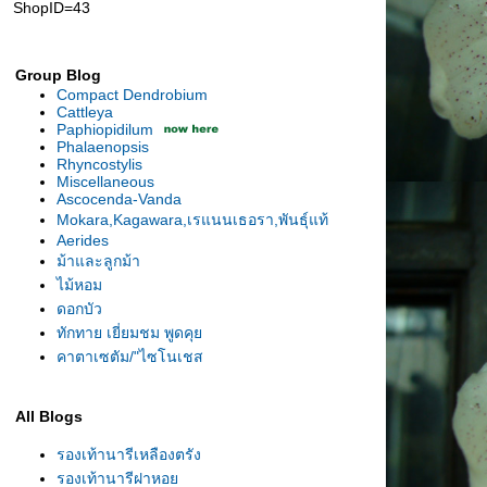
ShopID=43
Group Blog
Compact Dendrobium
Cattleya
Paphiopidilum
Phalaenopsis
Rhyncostylis
Miscellaneous
Ascocenda-Vanda
Mokara,Kagawara,เรแนนเธอรา,พันธุ์แท้
Aerides
ม้าและลูกม้า
ไม้หอม
ดอกบัว
ทักทาย เยี่ยมชม พูดคุ
คาตาเซตัม/"ไซโนเชส
All Blogs
รองเท้านารีเหลืองตรัง
รองเท้านารีฝาหอ