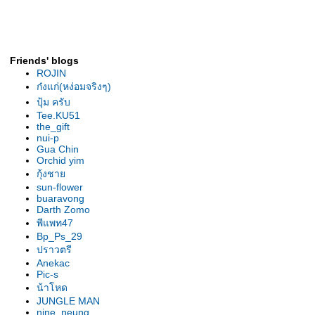
รองเท้านารีเหลืองกระบี่ ต้นยอด
เยี่ยม สุโขทัย2007
รองเท้านารี เหลืองกระบี่ ต้นไร้ชื่อ
รองเท้านารี เหลืองกระบี่ ต้น" 2 in
Friends' blogs
1"
ROJIN
รองเท้านารี ขาวสตูล ต้น
ก๋งแก่(หง่อมจริงๆ)
ลาดกระบัง
ปุ้ม ครับ
เหลืองตรัง "The Disc"
Tee.KU51
the_gift
เหลืองตรัง " ของแปลก "
nui-p
รองเท้านารี ฝาหอย 2009
Gua Chin
Orchid yim
รองเท้านารี ฝาหอย9
กุ้งชา
รองเท้านารี ฝาหอย2008
sun-flower
รองเท้านารีฝาหอย ที่2ลาดกระบัง
buaravong
รองเท้านารี เหลีองปราจีน ต้น
Darth Zomo
พีแพท47
สวนหลวง
Bp_Ps_29
รองเท้านารี เหลืองปราจีน "
ปราวตรี
มิตรภาพ "
Anekac
รองเท้านารีลูกผสม3สา
Pic-s
รองเท้านารี เหลืองปราจีน"อัญชลี"
น้าโหด
รองเท้านารี เหลืองปราจีน "กลมบ็
JUNGLE MAN
nine_neung