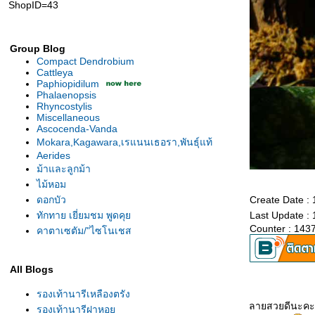
ShopID=43
Group Blog
Compact Dendrobium
Cattleya
Paphiopidilum
Phalaenopsis
Rhyncostylis
Miscellaneous
Ascocenda-Vanda
Mokara,Kagawara,เรแนนเธอรา,พันธุ์แท้
Aerides
ม้าและลูกม้า
ไม้หอม
ดอกบัว
Create Date :
ทักทาย เยี่ยมชม พูดคุ
Last Update :
Counter : 143
คาตาเซตัม/"ไซโนเชส
All Blogs
รองเท้านารีเหลืองตรัง
ลายสวยดีนะคะ
รองเท้านารีฝาหอ