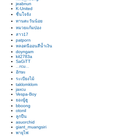
อก"
jeabnun
รองเท้านารี เหลืองปราจีน "สุธี
K-United
วรรณ"
ชื่นใจจัง
รองเท้านารี เหลืองปราจีน "สาธิต"
ทานตะวันน้อ
รองเท้านารี เหลืองปราจีน
หมวยแก้มป่อง
"วาสนา"
สาว17
patporn
รองเท้านารี ฝาหอ
หลอดนีออนสีน้ำเงิน
รองเท้านารี JC9
doyngam
รองเท้านารี เหลืองปราจีน
kit2783a
รองเท้านารี JC16
SaGiTT
...rcu...
รองเท้านารี JC16
อักษะ
รองเท้านารี เหลืองปราจีน*ช่อง
ระเบียงไม้
อ่างทองเผือก
taklomklom
รองเท้านารี เหลืองปราจีน
jaxcu
รองเท้านารี ขาวชุมพร
Vespa-Boy
องยู้ฮู
รองเท้านารี เหลืงกระบี่*เกลาโคไฟ
bboong
ลุม
otonil
รองเท้านารี เหลืองปราจีน*ช่อง
ลูกปืน
อ่างทองเผือก
asuorchid
giant_muangsiri
รองเท้านารี เหลืองปราจีน
พายุไฟ
รองเท้านารี เหลืองปราจีน