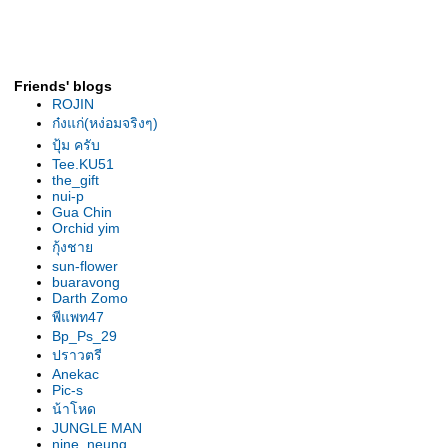
รองเท้านารีเหลืองกระบี่ ต้นยอด
เยี่ยม สุโขทัย2007
รองเท้านารี เหลืองกระบี่ ต้นไร้ชื่อ
รองเท้านารี เหลืองกระบี่ ต้น" 2 in
Friends' blogs
1"
ROJIN
รองเท้านารี ขาวสตูล ต้น
ก๋งแก่(หง่อมจริงๆ)
ลาดกระบัง
ปุ้ม ครับ
เหลืองตรัง "The Disc"
Tee.KU51
the_gift
เหลืองตรัง " ของแปลก "
nui-p
รองเท้านารี ฝาหอย 2009
Gua Chin
Orchid yim
รองเท้านารี ฝาหอย9
กุ้งชา
รองเท้านารี ฝาหอย2008
sun-flower
รองเท้านารีฝาหอย ที่2ลาดกระบัง
buaravong
รองเท้านารี เหลีองปราจีน ต้น
Darth Zomo
พีแพท47
สวนหลวง
Bp_Ps_29
รองเท้านารี เหลืองปราจีน "
ปราวตรี
มิตรภาพ "
Anekac
รองเท้านารีลูกผสม3สา
Pic-s
รองเท้านารี เหลืองปราจีน"อัญชลี"
น้าโหด
รองเท้านารี เหลืองปราจีน "กลมบ็
JUNGLE MAN
nine_neung