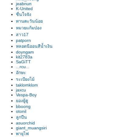
อก"
jeabnun
รองเท้านารี เหลืองปราจีน "สุธี
K-United
วรรณ"
ชื่นใจจัง
รองเท้านารี เหลืองปราจีน "สาธิต"
ทานตะวันน้อ
รองเท้านารี เหลืองปราจีน
หมวยแก้มป่อง
"วาสนา"
สาว17
patporn
รองเท้านารี ฝาหอ
หลอดนีออนสีน้ำเงิน
รองเท้านารี JC9
doyngam
รองเท้านารี เหลืองปราจีน
kit2783a
รองเท้านารี JC16
SaGiTT
...rcu...
รองเท้านารี JC16
อักษะ
รองเท้านารี เหลืองปราจีน*ช่อง
ระเบียงไม้
อ่างทองเผือก
taklomklom
รองเท้านารี เหลืองปราจีน
jaxcu
รองเท้านารี ขาวชุมพร
Vespa-Boy
องยู้ฮู
รองเท้านารี เหลืงกระบี่*เกลาโคไฟ
bboong
ลุม
otonil
รองเท้านารี เหลืองปราจีน*ช่อง
ลูกปืน
อ่างทองเผือก
asuorchid
giant_muangsiri
รองเท้านารี เหลืองปราจีน
พายุไฟ
รองเท้านารี เหลืองปราจีน