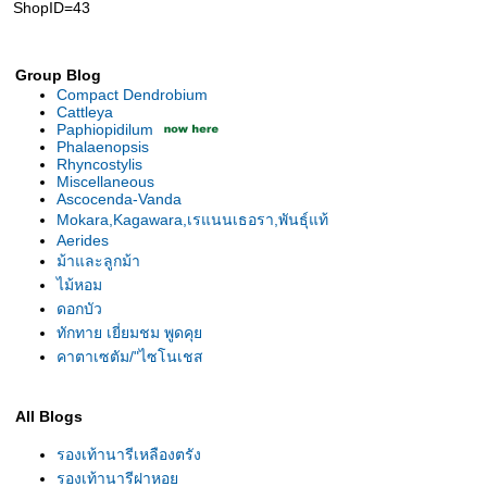
ShopID=43
Group Blog
Compact Dendrobium
Cattleya
Paphiopidilum
Phalaenopsis
Rhyncostylis
Miscellaneous
Ascocenda-Vanda
Mokara,Kagawara,เรแนนเธอรา,พันธุ์แท้
Aerides
ม้าและลูกม้า
ไม้หอม
ดอกบัว
ทักทาย เยี่ยมชม พูดคุ
คาตาเซตัม/"ไซโนเชส
All Blogs
รองเท้านารีเหลืองตรัง
รองเท้านารีฝาหอ