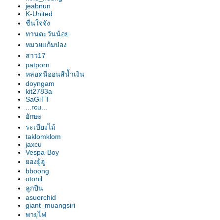
อก"
jeabnun
รองเท้านารี เหลืองปราจีน "สุธี
K-United
วรรณ"
ชื่นใจจัง
รองเท้านารี เหลืองปราจีน "สาธิต"
ทานตะวันน้อ
รองเท้านารี เหลืองปราจีน
หมวยแก้มป่อง
"วาสนา"
สาว17
patporn
รองเท้านารี ฝาหอ
หลอดนีออนสีน้ำเงิน
รองเท้านารี JC9
doyngam
รองเท้านารี เหลืองปราจีน
kit2783a
รองเท้านารี JC16
SaGiTT
...rcu...
รองเท้านารี JC16
อักษะ
รองเท้านารี เหลืองปราจีน*ช่อง
ระเบียงไม้
อ่างทองเผือก
taklomklom
รองเท้านารี เหลืองปราจีน
jaxcu
รองเท้านารี ขาวชุมพร
Vespa-Boy
องยู้ฮู
รองเท้านารี เหลืงกระบี่*เกลาโคไฟ
bboong
ลุม
otonil
รองเท้านารี เหลืองปราจีน*ช่อง
ลูกปืน
อ่างทองเผือก
asuorchid
giant_muangsiri
รองเท้านารี เหลืองปราจีน
พายุไฟ
รองเท้านารี เหลืองปราจีน