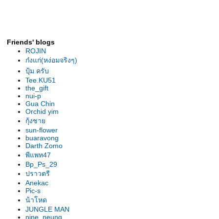
รองเท้านารีเหลืองกระบี่ ต้นยอด
เยี่ยม สุโขทัย2007
รองเท้านารี เหลืองกระบี่ ต้นไร้ชื่อ
รองเท้านารี เหลืองกระบี่ ต้น" 2 in
Friends' blogs
1"
ROJIN
รองเท้านารี ขาวสตูล ต้น
ก๋งแก่(หง่อมจริงๆ)
ลาดกระบัง
ปุ้ม ครับ
เหลืองตรัง "The Disc"
Tee.KU51
the_gift
เหลืองตรัง " ของแปลก "
nui-p
รองเท้านารี ฝาหอย 2009
Gua Chin
Orchid yim
รองเท้านารี ฝาหอย9
กุ้งชา
รองเท้านารี ฝาหอย2008
sun-flower
รองเท้านารีฝาหอย ที่2ลาดกระบัง
buaravong
รองเท้านารี เหลีองปราจีน ต้น
Darth Zomo
พีแพท47
สวนหลวง
Bp_Ps_29
รองเท้านารี เหลืองปราจีน "
ปราวตรี
มิตรภาพ "
Anekac
รองเท้านารีลูกผสม3สา
Pic-s
รองเท้านารี เหลืองปราจีน"อัญชลี"
น้าโหด
รองเท้านารี เหลืองปราจีน "กลมบ็
JUNGLE MAN
nine_neung