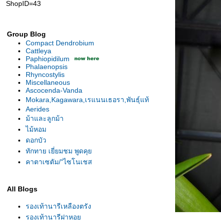
ShopID=43
Group Blog
Compact Dendrobium
Cattleya
Paphiopidilum
Phalaenopsis
Rhyncostylis
Miscellaneous
Ascocenda-Vanda
Mokara,Kagawara,เรแนนเธอรา,พันธุ์แท้
Aerides
ม้าและลูกม้า
ไม้หอม
ดอกบัว
ทักทาย เยี่ยมชม พูดคุ
คาตาเซตัม/"ไซโนเชส
All Blogs
รองเท้านารีเหลืองตรัง
รองเท้านารีฝาหอ