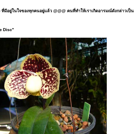
มีอยู่ในใจของทุกคนอยู่แล้ว @@@ คนที่ทำให้เราเกิดอารมณ์ดังกล่าวเป็นแค่ป
he Disc"