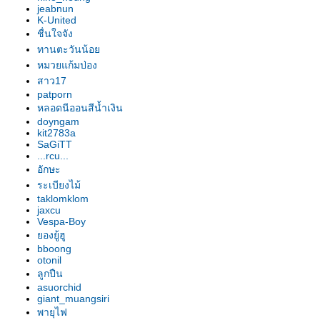
อก"
jeabnun
รองเท้านารี เหลืองปราจีน "สุธี
K-United
วรรณ"
ชื่นใจจัง
รองเท้านารี เหลืองปราจีน "สาธิต"
ทานตะวันน้อ
รองเท้านารี เหลืองปราจีน
หมวยแก้มป่อง
"วาสนา"
สาว17
patporn
รองเท้านารี ฝาหอ
หลอดนีออนสีน้ำเงิน
รองเท้านารี JC9
doyngam
รองเท้านารี เหลืองปราจีน
kit2783a
รองเท้านารี JC16
SaGiTT
...rcu...
รองเท้านารี JC16
อักษะ
รองเท้านารี เหลืองปราจีน*ช่อง
ระเบียงไม้
อ่างทองเผือก
taklomklom
รองเท้านารี เหลืองปราจีน
jaxcu
รองเท้านารี ขาวชุมพร
Vespa-Boy
องยู้ฮู
รองเท้านารี เหลืงกระบี่*เกลาโคไฟ
bboong
ลุม
otonil
รองเท้านารี เหลืองปราจีน*ช่อง
ลูกปืน
อ่างทองเผือก
asuorchid
giant_muangsiri
รองเท้านารี เหลืองปราจีน
พายุไฟ
รองเท้านารี เหลืองปราจีน