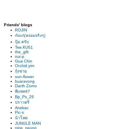
รองเท้านารีเหลืองกระบี่ ต้นยอด
เยี่ยม สุโขทัย2007
รองเท้านารี เหลืองกระบี่ ต้นไร้ชื่อ
รองเท้านารี เหลืองกระบี่ ต้น" 2 in
Friends' blogs
1"
ROJIN
รองเท้านารี ขาวสตูล ต้น
ก๋งแก่(หง่อมจริงๆ)
ลาดกระบัง
ปุ้ม ครับ
เหลืองตรัง "The Disc"
Tee.KU51
the_gift
เหลืองตรัง " ของแปลก "
nui-p
รองเท้านารี ฝาหอย 2009
Gua Chin
Orchid yim
รองเท้านารี ฝาหอย9
กุ้งชา
รองเท้านารี ฝาหอย2008
sun-flower
รองเท้านารีฝาหอย ที่2ลาดกระบัง
buaravong
รองเท้านารี เหลีองปราจีน ต้น
Darth Zomo
พีแพท47
สวนหลวง
Bp_Ps_29
รองเท้านารี เหลืองปราจีน "
ปราวตรี
มิตรภาพ "
Anekac
รองเท้านารีลูกผสม3สา
Pic-s
รองเท้านารี เหลืองปราจีน"อัญชลี"
น้าโหด
รองเท้านารี เหลืองปราจีน "กลมบ็
JUNGLE MAN
nine_neung