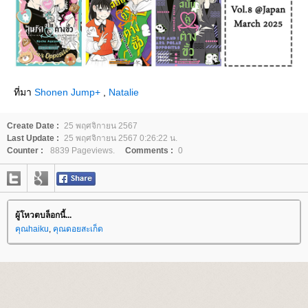
ที่มา
Shonen Jump+
,
Natalie
Create Date :
25 พฤศจิกายน 2567
Last Update :
25 พฤศจิกายน 2567 0:26:22 น.
Counter :
8839 Pageviews.
Comments :
0
ผู้โหวตบล็อกนี้...
คุณhaiku
,
คุณดอยสะเก็ด