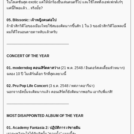
นโลเคชั่นสุด exotic แค่ให้นักร้องยืนเล่นดนตรีไป และใช้ไลทติ้งเอฟเฟกต์เก๋ๆ
ค่นี้ก็พอแล้ว…จริงมั้ย?
05. Blissonic: เจ้าหญิงคนต่อไป
ถ้ามิวสิกวิดีโอของเมืองไทยใช้สมองคิดมากขึ้นสัก 1 ใน 3 ของมิวสิกวิดีโอเพลงนี้
ผมก็ดีใจนอนตายตาหลับแล้วครับ
----------------------------------------------------
CONCERT OF THE YEAR
01. moderndog คอนเสิร์ตตาสว่าง
(21 พ.ค. 2548 / อินดอร์สเตเดี้ยมหัวหมาก)
ฉลอง 10 ปี โมเดิร์นด็อก รักที่สุดเลยวงนี้
02. Pru Pop Life Concert
(3 ธ.ค. 2548 / ทศภาคอารีน่า)
นอกจากอัลบั้มจะคิดมากแล้ว คอนเสิร์ตก็ยังคิดมากพอกัน เอากับพี่แกสิ!
----------------------------------------------------
MOST DISAPPOINTED ALBUM OF THE YEAR
01. Academy Fantasia 2: ปฏิบัติการ เร่ขายฝัน
เราจะหวังอะไรได้กับอัลบั้ม “ตามน้ำ” แบบนี้ล่ะ