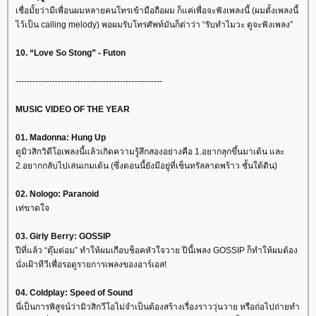
เชื่อมั้ยว่ามีเพื่อนผมหลายคนโทรเข้ามือถือผม ก็แค่เพื่อจะฟังเพลงนี้ (ผมตั้งเพลงนี้
ไว้เป็น calling melody) พอผมรับโทรศัพท์มันก็ด่าว่า “รับทำไมวะ ตูจะฟังเพลง”
10. “Love So Stong” - Futon
----------------------------------------------------
MUSIC VIDEO OF THE YEAR
01. Madonna: Hung Up
ดูมิวสิกวิดีโอเพลงนี้แล้วเกิดความรู้สึกสองอย่างคือ 1.อยากลุกขึ้นมาเต้น และ
2.อยากกลับไปเล่นเกมเต้น (ซึ่งตอนนี้ยังมีอยู่ที่เช็นทรัลลาดพร้าว ชั้นใต้ดิน)
02. Nologo: Paranoid
เท่ขาดใจ
03. Girly Berry: GOSSIP
ปีที่แล้ว “ตุ๊มต่อม” ทำให้ผมเกือบช็อคหัวใจวาย ปีนี้เพลง GOSSIP ก็ทำให้ผมต้อง
นั่งเฝ้าทีวีเพื่อรอดูรายการเพลงของอาร์เอส!
04. Coldplay: Speed of Sound
นี่เป็นการพิสูจน์ว่ามิวสิกวีโอไม่จำเป็นต้องสร้างเรื่องราววุ่นวาย หรือถ่อไปถ่ายทำ