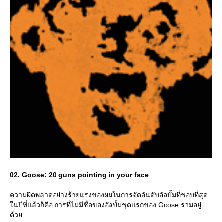
02. Goose: 20 guns pointing in your face
ความผิดพลาดอย่างร้ายแรงของผมในการจัดอันดับอัลบั้มที่ชอบที่สุด
นปีที่แล้วก็คือ การที่ไม่มีชื่อของอัลบั้มชุดแรกของ Goose รวมอยู่
ด้ว