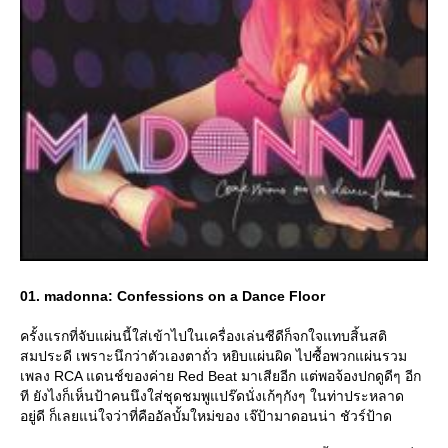
01. madonna: Confessions on a Dance Floor
ครั้งแรกที่จับแผ่นนี้ใส่เข้าไปในเครื่องเล่นซีดีก็จกใจแทบสิ้นสติ
สมประดี เพราะนึกว่าตัวเองตาถั่ว หยิบแผ่นผิด ไปซื้อพวกแผ่นรวม
เพลง RCA แดนช์ของค่าย Red Beat มาเสียอีก แต่พอจ้องปกดูดีๆ อีก
ที ยังไงก็เห็นป้าคนนึงใส่ชุดชมพูแปร๊ดนั่งเก้ๆกังๆ ในท่าประหลาด
อยู่ดี ก็เลยแน่ใจว่าที่คืออัลบั้มใหม่ของ เจ๊ป้ามาดอนน่า ชัวร์ป้าด