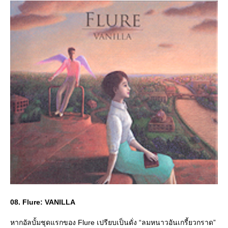
08. Flure: VANILLA
หากอัลบั้มชุดแรกของ Flure เปรียบเป็นดั่ง “ลมหนาวอันเกรี้ยวกราด”