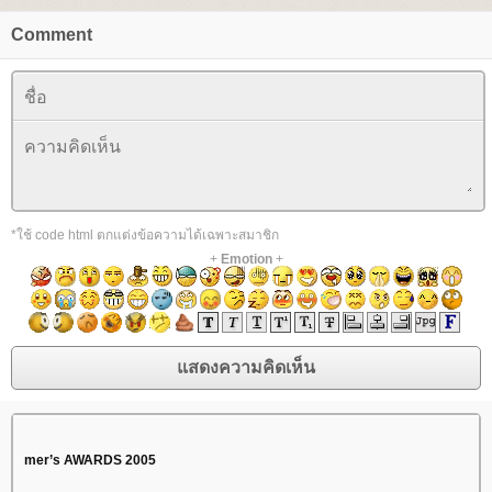
Comment
*ใช้ code html ตกแต่งข้อความได้เฉพาะสมาชิก
+
Emotion
+
mer’s AWARDS 2005