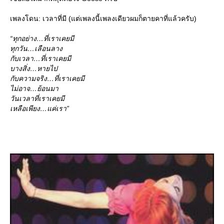
เพลงโดน: เวลาที่มี (แต่เพลงนี้เพลงเดียวผมก็ตายคาที่แล้วครับ)
“ทุกอย่าง…ที่เราเคยมี
ทุกวัน…เลือนลาง
กับเวลา…ที่เราเคยมี
บางสิ่ง…หายไป
กับความจริง…ที่เราเคยมี
ไม่อาจ…ย้อนมา
วันเวลาที่เราเคยมี
เหลือเพียง…แค่เรา”