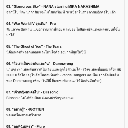
03. “Glamorous Sky” - NANA starring MIKA NAKASHIMA
จากนี้ไป มิกะ นากาชิม่าจะไม่ใช่นักร้องที่ “น่าเบื่อ” ในสายตาผมอีกต่อไปแล้ว
04. “War World IV จุดเดิม” - Pru
ฟังแล้วจะนิพพาน …ขอกราบเท้าพี่น้อย และบอย โกสิยพงษ์ที่แต่งเพลงแบบนี้ขึ้น
มาได้
05. “The Ghost of You” - The Tears
นี่คือเพลงที่หลอกหลอนและโดนใจตัวเองมากที่สุดในปีนี้
06. “ใจเราเป็นของกันและกัน” - Damnwrong
นานๆจะหาเพลงจีบสาวที่ไม่เลี่ยนและถูกใจตัวเองได้ (จริงๆ เพลงนี้ออกมาตั้งแต่ปี
2002 แล้วโดยอยู่ในอัลบั้มคอมพิเลชั่น Panda Rangers แต่เนื่องจากอัลบั้มเต็ม
ของ Damnwrong เพิ่งมาในปีนี้ ก็เลยขอพิจารณาให้ติดอันดับด้วย)
07. “เจ้าหญิงคนต่อไป” - Blissonic
Blissonic ไม่ได้ทำเป็นแต่เพลงน่ารักๆ หรอกนะ
08. “อยากรู้” - 4GOTTEN
ท่อนเครื่องสายเศร้ามาก
09. “ฤดูที่ฉันเหงา” - Flure