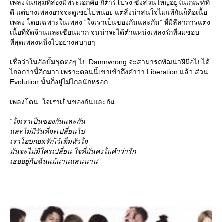
เพลงในกลุ่มที่สองมีพระเอกคือ กีต้าร์โปร่ง ซึ่งส่วนใหญ่อยู่ในเกณฑ์ที่
ดี แต่บางเพลงอาจจะดูเชยไปหน่อย แต่สิ่งน่าสนใจไม่แพ้กันก็คือเนื้อ
เพลง โดยเฉพาะในเพลง “ใจเราเป็นของกันและกัน” ที่มีลีลาการแต่ง
เนื้อที่จัดจ้านและเซียนมาก จนน่าจะได้ตำแหน่งเพลงรักที่ผมชอบ
ที่สุดเพลงหนึ่งไปอย่างสบายๆ
เชื่อว่าในอัลบั้มชุดต่อๆ ไป Damnwrong จะสามารถพัฒนาฝีมือไปได้
ไกลกว่านี้อีกมาก เพราะตอนนี้เขาเข้าถึงคำว่า Liberation แล้ว ส่วน
Evolution นั้นก็อยู่ไม่ไกลนักหรอก
เพลงโดน: ใจเราเป็นของกันและกัน
“ใจเราเป็นของกันและกัน
ละไม่มีวันที่จะเปลี่ยนไป
เราโอบกอดรักไว้เต็มหัวใจ
มันจะไม่มีใครเปลี่ยน ใจที่มั่นคงในคำว่ารัก
เธออยู่กับฉันแม้นานแสนนาน”