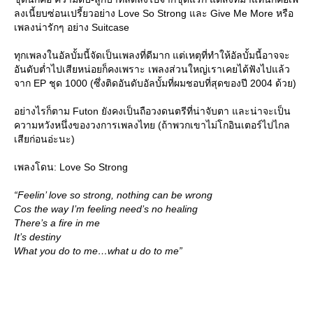
ลงเนี้ยบซ่อนเปรี้ยวอย่าง Love So Strong และ Give Me More หรือ
เพลงน่ารักๆ อย่าง Suitcase
ทุกเพลงในอัลบั้มนี้จัดเป็นเพลงที่ดีมาก แต่เหตุที่ทำให้อัลบั้มนี้อาจจะ
อันดับต่ำไปเสียหน่อยก็คงเพราะ เพลงส่วนใหญ่เราเคยได้ฟังไปแล้ว
จาก EP ชุด 1000 (ซึ่งติดอันดับอัลบั้มที่ผมชอบที่สุดของปี 2004 ด้วย)
อย่างไรก็ตาม Futon ยังคงเป็นถือวงดนตรีที่น่าจับตา และน่าจะเป็น
ความหวังหนึ่งของวงการเพลงไทย (ถ้าพวกเขาไม่โกอินเตอร์ไปไกล
เสียก่อนอ่ะนะ)
เพลงโดน: Love So Strong
“Feelin’ love so strong, nothing can be wrong
Cos the way I’m feeling need’s no healing
There’s a fire in me
It’s destiny
What you do to me…what u do to me”