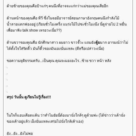
ด้ายซ้ายของคุณคือป้าแก่ๆ คนนึงที่อาจจะแก่กว่าแม่ของคุณเสียอีก
ด้านหน้าของคุณคือ ทีวี ซึ่งในจอมีอาจารย์สอนภาษาอังกฤษคนนึงกำลังโม้
น้ำลายแตกฟองอยู่ (เรียนชั่วโมงครึ่ง แมร่งโม้ไปซะชั่วโมงนึง นี่ตูจ่ายไป 2 หมื่น
เพื่อมาฟัง talk show เหรอวะเนี่ย??)
ด้านขวาของคุณคือ นักศึกษาสาว ผมยาว ขาวจั๊วะ แถมยัง
ตู้ม
มาก อารมณ์ว่าไม่
ได้ตั้งใจใส่รัดติ้ว มันก็ติ้วของมันเองนั่นแหละ (ดีหรือเปล่าวะเนี่ย)
ขอความยุติธรรมครับ...เป็นคุณ คุณจะมองอะไร...ซ้าย ขวา หน้า หลัง
.
.
.
.
.
สรุป วันนั้น ตูเรียนไม่รู้เรื่อง!!!
นใจก็แอบเคียดแค้น ว่าทำไมยัยนี่ต้องมานั่งใกล้ๆ ตูด้วยฟะ (ได้ข่าวว่าเค้านั่ง
ของเค้าอยู่แล้ว เอ็งนั่นแหละเสร่อไปนั่งใกล้เค้าเอง)
ัง...ยัง...ยังไม่พอ