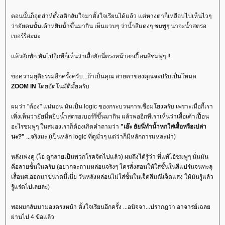
ตอนนั้นก็อุตส่าห์ตั้งสติกลับใจมาตั้งใจเรียนได้แล้ว แต่หางตาก็เหลือบไปเห็นไวๆ
ว่ายัยคนนั้นเค้าหยิบน้ำขึ้นมากิน เห็นแวบๆ ว่าน้ำสีแดงๆ ชมพูๆ น่าจะน้ำสตรอ
เบอร์รี่อ่ะนะ
ล้วสักพัก หันไปอีกทีก็เห็นว่าเสื้อยัยนี่ตรงหน้าอกเปื้อนสีชมพูๆ !!
ขอความยุติธรรมอีกครั้งครับ...ถ้าเป็นคุณ สายตาของคุณจะปรับเป็นโหมด
ZOOM IN
ดยอัตโนมัติมั้ยครับ
ผมว่า "ต้อง" แน่นอน มันเป็น logic ของกระบวนการเชื่อมโยงครับ เพราะเมื่อกี้เรา
เพิ่งเห็นว่ายัยนี่หยิบน้ำสตรอเบอร์รี่ขึ้นมากิน แล้วพออีกทีเราเห็นว่าเสื้อเค้าเปื้อน
อะไรชมพูๆ ในสมองเราก็ต้องเกิดคำถามว่า
"เอ๊ะ ยัยนี่ทำน้ำหกใส่เสื้อหรือเปล่า
นะ?"
...จริงมะ (เป็นหลัก logic ที่ดูมั่วๆ แต่ว่าก็มีหลักการแหละน่า)
หลังเพ่งดู (โอ ตูกลายเป็นพวกโรคจิตไปแล้ว) ผมถึงได้รู้ว่า ที่แท้ไอ้ชมพูๆ นั่นมัน
คือลายชั้นในครับ (อยากจะถามหล่อนจริงๆ ใครสั่งสอนให้ใส่ชั้นในสีแปร๋นจนทะลุ
เสื้อนศ.ออกมาขนาดนี้เนี่ย วันหลังหล่อนไม่ใส่ชั้นในเจ็ดสีมณีเจ็ดแสง ให้มันรู้แล้ว
รู้แร่ดไปเลยล่ะ)
พอผมกลับมามองตรงหน้า ตั้งใจเรียนอีกครั้ง ...อนิจจา...ปรากฏว่า อาจารย์เฉล
ผ่านไป 4 ข้อแล้ว