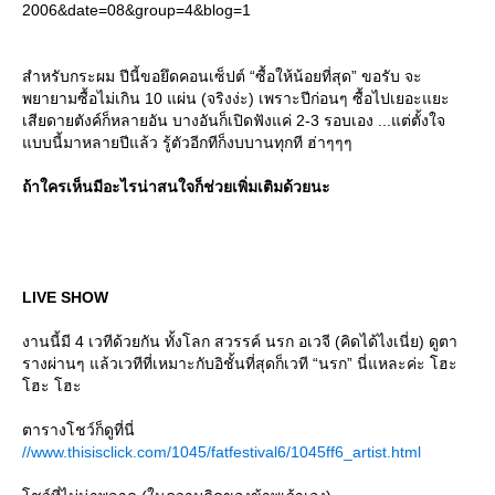
2006&date=08&group=4&blog=1
สำหรับกระผม ปีนี้ขอยึดคอนเซ็ปต์ “ซื้อให้น้อยที่สุด” ขอรับ จะ
พยายามซื้อไม่เกิน 10 แผ่น (จริงง่ะ) เพราะปีก่อนๆ ซื้อไปเยอะแยะ
เสียดายตังค์ก็หลายอัน บางอันก็เปิดฟังแค่ 2-3 รอบเอง ...แต่ตั้งใจ
บบนี้มาหลายปีแล้ว รู้ตัวอีกทีก็งบบานทุกที ฮ่าๆๆๆ
ถ้าใครเห็นมีอะไรน่าสนใจก็ช่วยเพิ่มเติมด้วยนะ
LIVE SHOW
งานนี้มี 4 เวทีด้วยกัน ทั้งโลก สวรรค์ นรก อเวจี (คิดได้ไงเนี่ย) ดูตา
รางผ่านๆ แล้วเวทีที่เหมาะกับอิชั้นที่สุดก็เวที “นรก” นี่แหละค่ะ โฮะ
ฮะ โฮะ
ตารางโชว์ก็ดูที่นี่
//www.thisisclick.com/1045/fatfestival6/1045ff6_artist.html