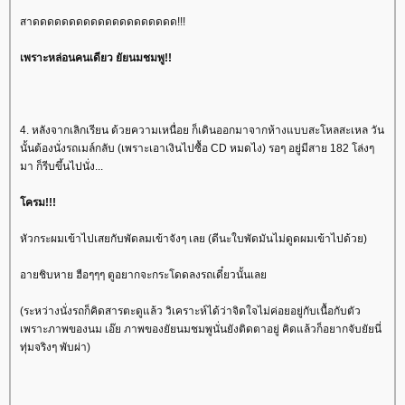
สาดดดดดดดดดดดดดดดดดดดด!!!
เพราะหล่อนคนเดียว ยัยนมชมพู!!
4. หลังจากเลิกเรียน ด้วยความเหนื่อย ก็เดินออกมาจากห้างแบบสะโหลสะเหล วัน
นั้นต้องนั่งรถเมล์กลับ (เพราะเอาเงินไปซื้อ CD หมดไง) รอๆ อยู่มีสาย 182 โล่งๆ
มา ก็รีบขึ้นไปนั่ง...
ครม!!!
หัวกระผมเข้าไปเสยกับพัดลมเข้าจังๆ เลย (ดีนะใบพัดมันไม่ดูดผมเข้าไปด้วย)
อายชิบหาย ฮือๆๆๆ ตูอยากจะกระโดดลงรถเดี๋ยวนั้นเล
(ระหว่างนั่งรถก็คิดสารตะดูแล้ว วิเคราะห์ได้ว่าจิตใจไม่ค่อยอยู่กับเนื้อกับตัว
เพราะภาพของนม เอ๊ย ภาพของยัยนมชมพูนั่นยังติดตาอยู่ คิดแล้วก็อยากจับยัยนี่
ทุ่มจริงๆ พับผ่า)