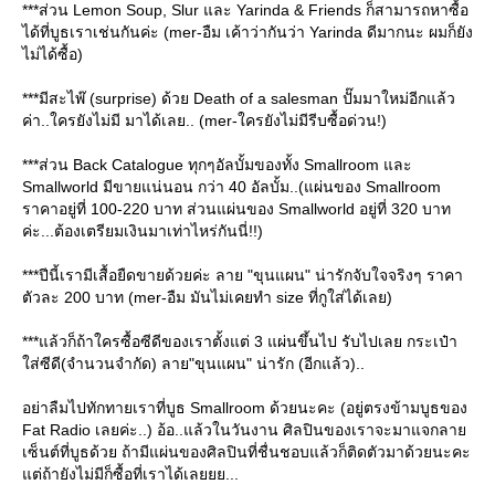
***ส่วน Lemon Soup, Slur และ Yarinda & Friends ก็สามารถหาซื้อ
ได้ที่บูธเราเช่นกันค่ะ (mer-อืม เค้าว่ากันว่า Yarinda ดีมากนะ ผมก็ยัง
ไม่ได้ซื้อ)
***มีสะไพ๊ (surprise) ด้วย Death of a salesman ปั๊มมาใหม่อีกแล้ว
ค่า..ใครยังไม่มี มาได้เลย.. (mer-ใครยังไม่มีรีบซื้อด่วน!)
***ส่วน Back Catalogue ทุกๆอัลบั้มของทั้ง Smallroom และ
Smallworld มีขายแน่นอน กว่า 40 อัลบั้ม..(แผ่นของ Smallroom
ราคาอยู่ที่ 100-220 บาท ส่วนแผ่นของ Smallworld อยู่ที่ 320 บาท
ค่ะ...ต้องเตรียมเงินมาเท่าไหร่กันนี่!!)
***ปีนี้เรามีเสื้อยืดขายด้วยค่ะ ลาย "ขุนแผน" น่ารักจับใจจริงๆ ราคา
ตัวละ 200 บาท (mer-อืม มันไม่เคยทำ size ที่กูใส่ได้เลย)
***แล้วก็ถ้าใครซื้อซีดีของเราตั้งแต่ 3 แผ่นขึ้นไป รับไปเลย กระเป๋า
ส่ซีดี(จำนวนจำกัด) ลาย"ขุนแผน" น่ารัก (อีกแล้ว)..
อย่าลืมไปทักทายเราที่บูธ Smallroom ด้วยนะคะ (อยู่ตรงข้ามบูธของ
Fat Radio เลยค่ะ..) อ้อ..แล้วในวันงาน ศิลปินของเราจะมาแจกลา
เซ็นต์ที่บูธด้วย ถ้ามีแผ่นของศิลปินที่ชื่นชอบแล้วก็ติดตัวมาด้วยนะคะ
ต่ถ้ายังไม่มีก็ซื้อที่เราได้เลยยย...