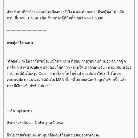
สำหรับคนที่ยังกังวลว่าจะไปเมืองทองยังไง แฟตเค้าบอกว่ามีรถตู้ทั้ง ไป-กลับ
ครับ ขึ้นตรง BTS หมอชิต สังเกตรถตู้ที่มีสติ๊กเกอร์ Nokia 5300
--------------------------------
กระทู้ฮาโลกแตก
"คิดยังไง กะอีพวกวัยรุ่นบ้องแบ๊วตามเนท ที่ชอบ ถ่ายรูปทำแก้มป่อง ๆ ปากจู๋ ๆ
ตาโต ๆ ทำหน้าCute ๆ แล้วชอบใช้คำว่า - เม้นให้เค้าด้วยนะงับ - พร้อมกับเหวี่ยง
link เวบที่มันโพสรูป Cute ๆ หน้าใส ๆ โฟโต้ช็อป ของมันมาให้เราไปโหวต
คะแนนพ่อ คะแนนแม่ ให้มันใน MSN ทั้ง ๆที่ไม่เคยสนิทหรือคุยกันซักครั้ง แล้ว
หายหีเงียบเข้าป่าช้าไปเลย"
-- สังเกตุง่ายๆค่ะ
ถ้าสวยจริงมันจะกล้าถ่ายรูปหน้าตรง
ถ้าไม่สวยจริงมันจะเล่นมุมกล้องซะเกือบครบ360องศาเลยค่ะ