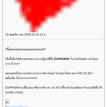
10 พฤศจิกายน 2549 22:24:12 น.
กรี๊ดดดดดดดดดดดดดดดดดด!!!!
เมื่อกี้เพิ่งได้ฟังเพลงของวงจากญี่ปุ่นที่ชื่อ
EUPHORIA
น Fat Radio แล้วชอบ
มาก อ๊ากกก
เพลงออกป็อป-แดนซ์ แนวอวกาศๆ หน่อย โอ ชอบโคตร อยากได้ CD มีขา
มั้ยเนี่ย โฮกกกกกกกกกก!!
EUPHORIA จะขึ้นเล่นเวทีสวรรค์เวลา 14.30 (กรี๊ด ดันไปเหลื่อมๆ กับอรอรีย์ที่เวที
นรกอีก แง้ๆๆๆ)