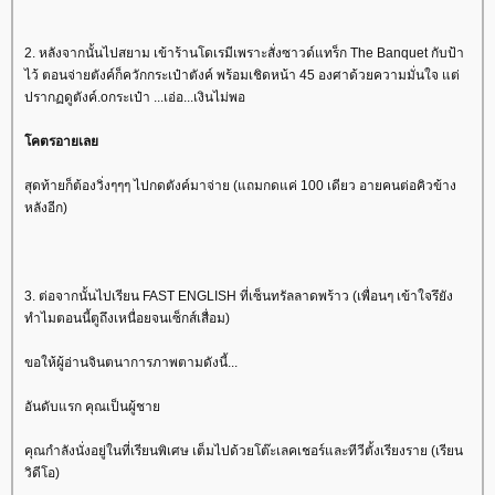
2. หลังจากนั้นไปสยาม เข้าร้านโดเรมีเพราะสั่งซาวด์แทร็ก The Banquet กับป้า
ไว้ ตอนจ่ายตังค์ก็ควักกระเป๋าตังค์ พร้อมเชิดหน้า 45 องศาด้วยความมั่นใจ แต่
ปรากฏดูตังค์.oกระเป๋า ...เอ่อ...เงินไม่พอ
คตรอายเล
สุดท้ายก็ต้องวิ่งๆๆๆ ไปกดตังค์มาจ่าย (แถมกดแค่ 100 เดียว อายคนต่อคิวข้าง
หลังอีก)
3. ต่อจากนั้นไปเรียน FAST ENGLISH ที่เซ็นทรัลลาดพร้าว (เพื่อนๆ เข้าใจรึยัง
ทำไมตอนนี้ตูถึงเหนื่อยจนเซ็กส์เสื่อม)
ขอให้ผู้อ่านจินตนาการภาพตามดังนี้...
อันดับแรก คุณเป็นผู้ชา
คุณกำลังนั่งอยู่ในที่เรียนพิเศษ เต็มไปด้วยโต๊ะเลคเชอร์และทีวีตั้งเรียงราย (เรียน
วิดีโอ)