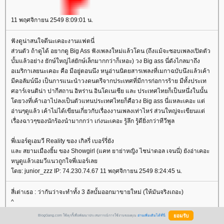
11 พฤศจิกายน 2549 8:09:01 น.
ฟังดูน่าสนใจดีนะเคอะงานแฟตนี่
ส่วนตัว ถ้าดูได้ อยากดู Big Ass ฟังเพลงใหม่แล้วโดน (ถึงแม้จะชอบเพลงเปิดตัว
บั้มแล้วอย่าง ยักษ์ใหญ่ไล่ยักษ์เล็กมากกว่าก็เหอะ) วง Big ass นี่ดังไกลมาถึง
อเมริกาเลยนะเคอะ คือ มีอยู่ตอนนึง หนูอ่านนิตยสารเพลงที่เมกาฉบับนึงแล้วเค้า
มีคอลัมน์นึง เป็นการแนะนำวงดนตรีจากประเทศที่มีการก่อการร้าย มีทั้งประเท
ศอาร์เจนติน่า ปากีสถาน อิหร่าน อินโดเนเซีย และ ประเทศไทยก็เป็นหนึ่งในนั้น
ดยวงที่เค้าเอาไปลงเป็นตัวแทนประเทศไทยก็คือวง Big ass นี่แหละเคอะ แต่
อ่านๆดูแล้ว เค้าไม่ได้เขียนเกี่ยวกับเรื่องงานเพลงเท่าไหร่ ส่วนใหญ่จะเขียนแต่
เรื่องฉาวๆของนักร้องนำมากกว่า เก่งนะเคอะ รู้ลึก รู้ดียิ่งกว่าทีวีพูล
พี่เมอร์ดูเอมวี Reality ของ เกิลรี่ เบอร์รี่ยัง
ละ สยามเมืองยิ้ม ของ Showgirl (แคท ยาย่าหญิง ไชน่าดอล เจนนี่) ยังอ่าเคอะ
หนูดูแล้วเอมวีแนวถูกใจพี่เมอร์เล
ดย: junior_zzz IP: 74.230.74.67 11 พฤศจิกายน 2549 8:24:45 น.
สี่เต่าเธอ : ว่ากันว่าจะทำทั้ง 3 อัลบั้มออกมาขายใหม่ (ให้มันจริงเถอะ)
^
^
BlogGang.com ใช้คุกกี้เพื่อพัฒนาประสบการณ์การใช้งานของคุณ
อ่านเพิ่มเติมได้ที่นี่
^