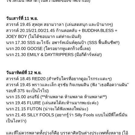
ชว์ที่ไม่น่าพลาด (ในความคิดของข้าพเจ้าเอง)
วันเสาร์ที่ 11 พ.ย.
สวรรค์ 19.45 สุหฤท สยามวาลา (เล่นสดสนุก และบ้ามากๆ)
สววรค์ 20.15/21.00/21.45 ก้านคอคลับ + BUDDHA BLESS +
JOEY BOY (ไม่ได้ชอบมาก แต่ท่าจะมันส์)
นรก 17.30 SSS อะไรจ๊ะ อพาร์ทเม้นท์คุณป้า (SSS ฟื้นคืนชีพ!!)
นรก 20.00 GOOSE (ใครอยากหูแตกก็วงนี้เลย)
นรก 21.30 EMILY & DAYTRIPPERS (มือกีต้าร์หล่อ!)
วันอาทิตย์ที่ 12 พ.ย.
สวรรค์ 18.45 RED20 (สำหรับใครที่อยากดูอะไรกระแดะๆ)
สวรรค์ 19.45 พราวและเล็ก สุรชัย กิจเกษมสิน (ฟัง “เธอคือความฝัน”
รอบที่ 375 จะเป็นไรไป)
นรก 15.00 อรอรีย์ (**ห้ามพลาด ห้ามพลาด ห้ามพลาด**)
นรก 19.45 FLURE (เล่นสดได้สะท้านมากพะย่ะค่ะ)
นรก 21.15 FUTON (น่าจะได้ฟังเพลงใหม่นะ)
นรก 21.45 SILLY FOOLS (อยากรู้ว่า Silly Fools แบบไม่มีพี่โตนี่มัน
เป็นไงหว่า)
ละที่ไม่ควรพลาดทั้งปวงก็คือ บรรดาศิลปินต่างประเทศทั้งหลาย (ไอ้