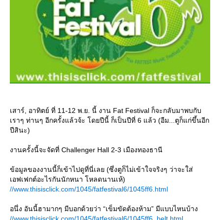
เสาร์, อาทิตย์ ที่ 11-12 พ.ย. นี้ งาน Fat Festival ก็จะกลับมาพบกับ
เราๆ ท่านๆ อีกครั้งแล้วจ้ะ โดยปีนี้ ก็เป็นปีที่ 6 แล้ว (อืม...ตูก็แก่ขึ้นอีก
ปีสินะ)
งานครั้งนี้จะจัดที่ Challenger Hall 2-3 เมืองทองธานี
ข้อมูลของงานนี้ก็เข้าไปดูที่นี่เลย (ซึ่งตูก็ไม่เข้าใจจริงๆ ว่าจะใส่
เอฟเฟกต์อะไรกันนักหนา โหลดนานเห้)
//www.thisisclick.com/1045/fatfestival6/1045ff6.html
อนึ่ง อันนี้ฮามากๆ มีบอกด้วยว่า “เข็มขัดต้องห้าม” มีแบบไหนบ้าง
//www.thisisclick.com/1045/fatfestival6/1045ff6_belt.html