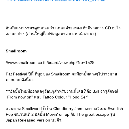
อันดับแรกเรามาดูกันก่อนว่า แต่ละค่ายเพลงเค้ามีรายการ CD อะไร
ออกมาบ้าง (ส่วนใหญ่ก็อปข้อมูลมาจากเวบเค้าอ่ะนะ)
Smallroom
//www.smallroom.co.th/board/view.php?No=1528
Fat Festival ปีนี้ ที่บูธของ Smallroom จะมีอัลบั้มต่างๆไปวางขา
มากมาย ดังนี้ค่ะ
***อัลบั้มใหม่ที่ออกสดๆร้อนๆสำหรับงานนี้เลย ก็คือ Ball จารุลักษณ์
"From now on" และ Tattoo Colour "Hong Ser"
ส่วนของ Smallworld ก็เป็น Cloudberry Jam วงจากสวีเดน Swedish
Pop ขนานแท้ 2 อัลบั้ม Movin' on up กับ The great escape รุ่น
Japan Released Version นะค๊า..