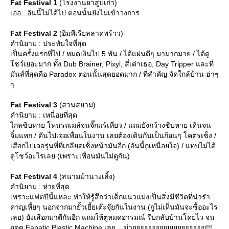
Fat Festival 1
(โรงงานยาสูบเก่า)
เอ่อ...อันนี้ไม่ได้ไป ตอนนั้นยังไม่เข้าวงการ
Fat Festival 2
(อิมพีเรียลลาดพร้าว)
คำนิยาม : ประทับใจที่สุด
เป็นครั้งแรกที่ไป / หมดเงินไป 5 พัน / ได้แผ่นดีๆ มามากมาย / ได้ดู
ชว์เยอะมาก ทั้ง Dub Brainer, Pixyl, สี่เต่าเธอ, Day Tripper และที่
มันส์ที่สุดคือ Paradox ตอนนั้นสุดยอดมาก / ที่สำคัญ จัดใกล้บ้าน ฮ่าๆ
ๆ
Fat Festival 3
(สวนสยาม)
คำนิยาม : เหนื่อยที่สุด
ไกลชิบหาย โหนรถเมล์จนจั๊กแร้เหี่ยว / แถมยังกว้างชิบหาย เดินจน
จิ๋มแหก / ดันไปเจอเพื่อนในงาน เลยต้องเดินกันเป็นก้อนๆ โคตรเซ็ง /
เสือกไปเจอรุ่นพี่ที่เกลียดเซ็งหน้ามันอีก (อันนี้กูเหนื่อยใจ) / แทบไม่ได้
ดูโชว์อะไรเลย (เพราะเพื่อนมันไม่ดูกัน)
Fat Festival 4
(สนามม้านางเลิ้ง)
คำนิยาม : ห่วยที่สุด
เพราะแฟตปีนี้แหละ ทำให้รู้สึกว่าเด็กแนวแม่งเป็นสิ่งมีชีวิตที่น่ารำ
คาญเหี้ยๆ นอกจากมายั้วเยี้ยเต๊ะจุ๊ยกันในงาน (กูไม่เห็นมันจะซื้ออะไร
เลย) ยังเสือกมาตีกันอีก แถมให้ตูหมดอารมณ์ รีบกลับบ้านโดยไว จน
อดดู Fanatic Plastic Machine เลย ...ม่ายยยยยยยยยยยยยยยยยย!!!