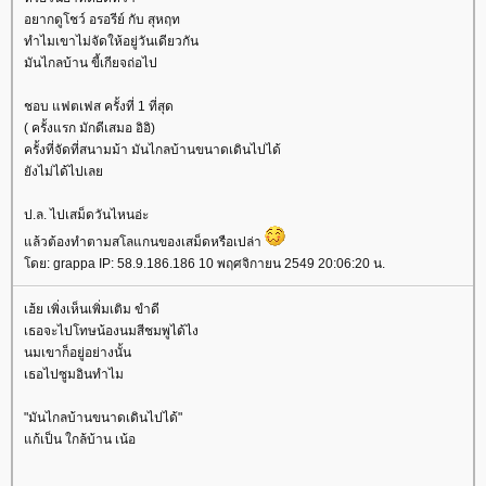
อยากดูโชว์ อรอรีย์ กับ สุหฤท
ทำไมเขาไม่จัดให้อยู่วันเดียวกัน
มันไกลบ้าน ขี้เกียจถ่อไป
ชอบ แฟตเฟส ครั้งที่ 1 ที่สุด
( ครั้งแรก มักดีเสมอ อิอิ)
ครั้งที่จัดที่สนามม้า มันไกลบ้านขนาดเดินไปได้
ังไม่ได้ไปเล
ป.ล. ไปเสม็ดวันไหนอ่ะ
ล้วต้องทำตามสโลแกนของเสม็ดหรือเปล่า
ดย: grappa IP: 58.9.186.186 10 พฤศจิกายน 2549 20:06:20 น.
เฮ้ย เพิ่งเห็นเพิ่มเติม ขำดี
เธอจะไปโทษน้องนมสีชมพูได้ไง
นมเขาก็อยู่อย่างนั้น
เธอไปซูมอินทำไม
"มันไกลบ้านขนาดเดินไปได้"
ก้เป็น ใกล้บ้าน เน้อ