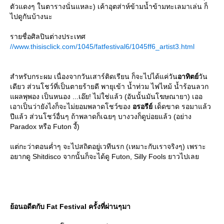
ตัวแดงๆ ในตารางนั่นแหละ) เค้าอุตส่าห์ข้ามน้ำข้ามทะเลมาเล่น ก็
ไปดูกันบ้างนะ
รายชื่อศิลปินต่างประเทศ
//www.thisisclick.com/1045/fatfestival6/1045ff6_artist3.html
สำหรับกระผม เนื่องจากวันเสาร์ติดเรียน ก็จะไปได้แค่วัน
อาทิตย์
วัน
เดียว ส่วนโชว์ที่เป็นตายร้ายดี พายุเข้า น้ำท่วม ไฟไหม้ น้ำร้อนลวก
ผลพุพอง เป็นหนอง ...เอ๊ย! ไม่ใช่แล้ว (อันนั้นมันโฆษณายา) เออ
เอาเป็นว่ายังไงก็จะไม่ยอมพลาดโชว์ของ
อรอรีย์
เด็ดขาด รอมาแล้ว
ปีแล้ว ส่วนโชว์อื่นๆ ถ้าพลาดก็เฉยๆ บางวงก็ดูบ่อยแล้ว (อย่าง
Paradox หรือ Futon งี้)
ต่กะว่าตอนค่ำๆ จะไปสถิตอยู่เวทีนรก (เหมาะกับเราจริงๆ) เพราะ
อยากดู Shitdisco จากนั้นก็จะได้ดู Futon, Silly Fools ยาวไปเล
้อนอดีตกับ Fat Festival ครั้งที่ผ่านๆมา