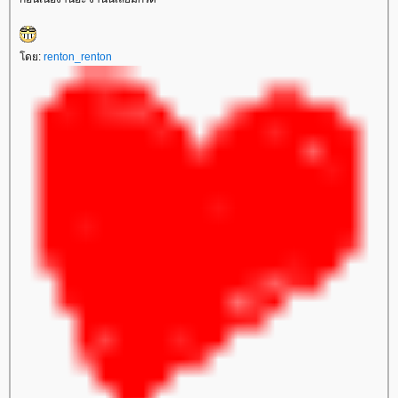
ดย:
renton_renton