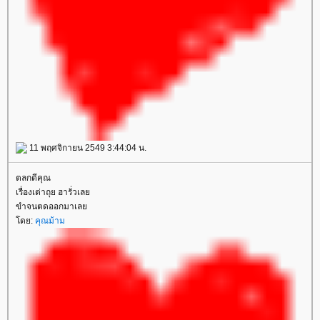
11 พฤศจิกายน 2549 3:44:04 น.
ตลกดีคุณ
เรื่องเต่าถุย ฮารั่วเล
ขำจนตดออกมาเล
ดย:
คุณม้าม