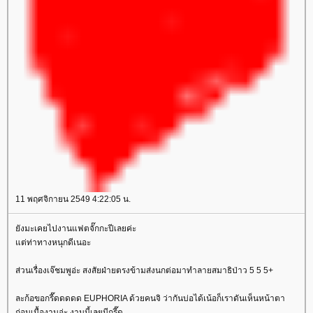
11 พฤศจิกายน 2549 4:22:05 น.
ังมะเคยไปงานแฟตจั๊กกะปีเลยค่ะ
ต่ท่าทางหนุกดีเนอะ
ส่วนเรื่องเจ๊ชมพูอ่ะ สงสัยฝ่ายตรงข้ามส่งนกต่อมาทำลายสมาธิป่าว 5 5 5+
ละก้อขอกรี๊ดดดดด EUPHORIA ด้วยคนจิ ว่ากันบ่อได้เน้อก็เราดันเห็นหน้าตา
ก่อนเนื้องานอ่ะ งานนี้เลยมีกรี๊ด