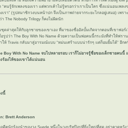
ออัลบั้มทั้งสาม สื่อถึงความพยายามลบเลือนตัวตน หรือการทำให้ตัวเองดู low pr
า “คนรู้จักเพลงของเรา แต่พวกเค้าไม่รู้หรอกว่าเราเป็นใคร ซึ่งแน่นอนเพลง
งเรา” (รูปสมาชิกวงบนหน้าปก จึงเป็นภาพถ่ายจากระยะไกลอยู่เสมอ) เพราะ
ว่า The Nobody Trilogy ก็คงไม่ผิดนัก
มชุดล่าสุดให้กับลูกชายของเขาเอง ที่มาของชื่ออัลบั้มเกิดจากตอนที่เขาฟอร์เว
่ชื่อรูปว่า The Boy With No Name ด้วยความเป็นพ่อคนนี้กระมังที่ทำให้ฟรา
ทำให้ Travis กลับมาสู่อารมณ์แบบ “หม่นเศร้าแบบน่ารักๆ แต่ก็อมยิ้มได้” อีกครั
e Boy With No Name จบไปหลายรอบ เราก็ไม่อาจรู้ชื่อของเด็กชายคนนี้ แ
ยงร้องไห้ของเขาได้แน่นอน
งนี้
on: Brett Anderson
อดีตนักร้องนำของวง Suede หนึ่งในวงบริทป๊อปที่ยิ่งใหญ่ที่สุด อย่าคาดหวัง