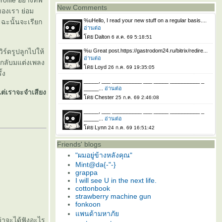
ofile อย่างที่ฟ
New Comments
ของเรา ย่อม
ฉะนั้นจะเรียก
ิร์ดรูปลูกไปให้
นกลับมแต่งเพลง
้ง
ต่เราจะจำเสียง
Friends' blogs
"ผมอยู่ข้างหลังคุณ"
Mint@da{-"-}
grappa
I will see U in the next life.
cottonbook
strawberry machine gun
fonkoon
พนด้ามหาภั
ว่าจะได้ฟังอะไร