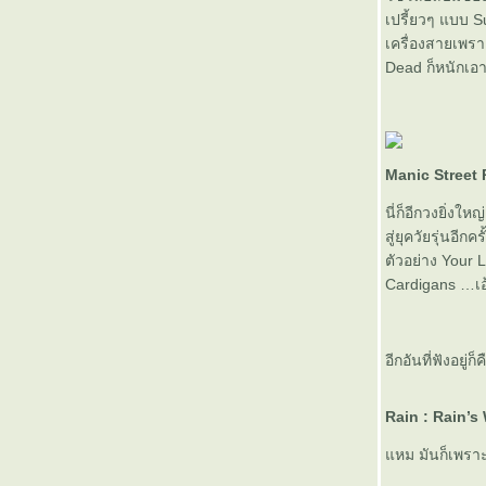
Tracy Chapman : Thinking of You แต่งเพลง
เปรี้ยวๆ แบบ S
รักแบบวิทยาศาสตร์
เครื่องสายเพรา
BIG BANG : STAND UP
Dead ก็หนักเอา
I'm Outta Time + Out of Time
CUT /// COPY : วงนี้เกิดมาเพื่อผมจริงๆ!
Black Kids : The Shining Boys
10 YEARS LATER
WHAT TOOK YOU SO LONG
The Saddest Music in the World
Manic Street
Nine Inch Nails : The Downward Spiral - ฝัน
นี่ก็อีกวงยิ่ง
ร้ายของอินดัสเทรียลซาวด์
สู่ยุควัยรุ่นอีก
ฝนโปรยปราย...ชีวิตดั่งนิยา
ตัวอย่าง Your 
Tiesto...So Close But Still So Far
Aimee Mann : The Forgotten Arm
Cardigans …เอ้อ
I ALSO LOVE POP MUSIC
THE MUSIC YEAR 2008 : Reunion,
Returning and Waiting
Au Revoir, My Valentine
อีกอันที่ฟังอยู่ก็ค
Utada Hikaru : Heart Station
10 อัลบั้มเพลงยอดเยี่ยมประจำปี 2007
B.Day : 3 Years Ago
Rain : Rain’s
Garbage : Absolutely Beautiful Garbage
Youtube Resurrection : The Devil Inside
หม มันก็เพราะด
Marilyn Manson: Eat Me, Drink Me กินฉัน