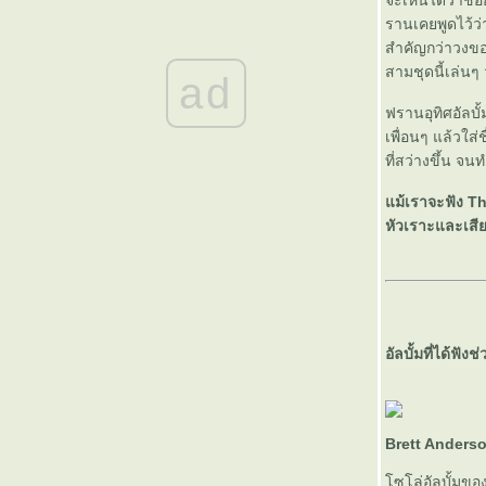
จะเห็นได้ว่าชื่
เลเวลอัพ
รานเคยพูดไว้ว่
The Sound of Arrows : Voyage ร่างจำแลงของ
สำคัญกว่าวงขอ
Pet Shop Boys
สามชุดนี้เล่นๆ 
นิราศ X-JAPAN : เขาขายบัตร ฉันก็จัดเต็ม
ad
Washed Out : Within and Without เพลงคลื่น
ฟรานอุทิศอัลบั้
สะกดจิต
เพื่อนๆ แล้วใส
10 อัลบั้มเพลงที่ชอบที่สุดของปี 2010
ที่สว่างขึ้น จน
10 เพลงที่ชอบที่สุดในปี 2010
Genki Sudo : เอ็มวีสุดเก๋ของอดีตนักมว
ม้เราจะฟัง Th
Slur เซโรงัง : เส้นแบ่งของ 'แรงบันดาลใจ' กับ
หัวเราะและเสี
'ลอกเลียน'
มองผู้หญิงผ่านเอ็มวีของ น้องหวาย และ วง
SWEE:D
10 อัลบั้มเพลงแห่งปี 2009
My 10 Best Albums of the Decade (2000-
2009)
อัลบั้มที่ได้ฟังช่ว
Space Invaders ในมิวสิกวิดีโอ
Tag : Music Shuffle Mode
Tag : Tape Cassette
ผู้หญิงที่เท่ที่สุดในโลก
Dystopian Love Song + Romeo & Juliet for
Brett Anders
Facebook Generation
10 อัลบั้มเพลงแห่งปี 2008
ซโล่อัลบั้มของ