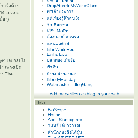
renton_renton
้า เจือด้ว
DropAtearInMyWineGlass
พรเก้าประการ
่าง Love is
ค่เพียงรู้สึกสุขใจ
ั้ย?)
วัชเจียเหว่
KiSs MoRe
ต้องบอกด้วยเหรอ
ฟนผมตัวดำ
BlueWhiteRed
Evil is Live
ปลาทองแก้มยุ้
ลุงๆ เลยกลับไป
ฟ้าดิน
น่ๆ เพลงเปิด
ิ่งยง นั่งยองยอง
ำวง The
BloodyMonday
Webmaster - BlogGang
[Add merveillesxx's blog to your web]
Links
BioScope
House
Apex Siamsquare
วินทร์ เลียววาริณ
สำนักหนังสือไต้ฝุ่น