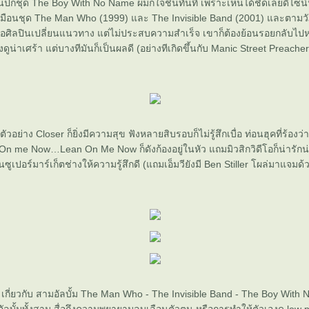
ห็นปกชุด The Boy With No Name ผมก็ใจชื้นทันที เพราะเห็นได้ชัดเลยดีไซน
มือนชุด The Man Who (1999) และ The Invisible Band (2001) และตามว
ื่อศิลปินเปลี่ยนแนวทาง แต่ไม่ประสบความสำเร็จ เขาก็ต้องย้อนรอยกลับไ
ดูน่าเศร้า แต่บางทีมันก็เป็นผลดี (อย่างทีเกิดขึ้นกับ Manic Street Preacher
ิดตัวอย่าง Closer ก็ยิ่งมีความสุข ฟังหลายสิบรอบก็ไม่รู้สึกเบื่อ ท่อนฮุคที่ร้อ
n me Now…Lean On Me Now ก็ดังก้องอยู่ในหัว แถมมิวสิกวิดีโอก็น่ารักน่
ซูเปอร์มาร์เก็ตช่างให้ความรู้สึกดี (แถมเอ็มวียังมี Ben Stiller โผล่มาแจมด้ว
 เกี่ยวกับ สามอัลบั้ม The Man Who - The Invisible Band - The Boy With 