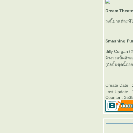
Ayumi Hamasaki: STEP you / is this LOVE?
– นารีจตุภาค และวินาศกรรมแห่งความรัก
Dream Theate
Ayumi Hamasaki: MY STORY – ชั่วชีวิตของ
วงนี้มาแต่ละทีไ
ฉัน – อัลบั้มแรกในปี 2005 ที่ทำให้ผมร้องไห้
อัลบั้มยอดเยี่ยม/ยอดแย่ แห่งปี 2004 เพลงนอก-
น-ไร้กระแส
Smashing Pum
รวมพลนัก ‘สังคมสังเคราะห์’ อิเล็กทรอนิกส์แบบ
ภูมิปัญญาไท
Billy Corgan 
GLAY in Thailand (2001) – นิราศดอนเมือง
จ้างวงแบ็คอัพเ
ด่...นายผมแดง Hideto Matsumoto (1964-
(อัลบั้มชุดนี้ออก
1998)
อ่านมิวสิกวิดีโอระหว่างช็อต กับโลกของ
Marilyn Manson
Marilyn Manson – ระหว่าง 'ความอัปลักษณ์'
Create Date :
ละ 'ศิลปะ'
Last Update :
Counter : 353