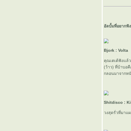
กลืนฉัน แล้วเราไปตายด้วยกัน!
THE DEPARTURE OF AYUMI & TOMOYA
7 DAYS 7 SONGS
TRAVIS : THE BOY WITH NO NAME
เพชร โอสถานุเคราะห์ - Let's Talk About Love
อัลบั้มที่อยาก
: THE GREATEST RETURN
วงการเพลงปี 2007 จะเป็นปีของ “ผู้หญิงเฮี้ยน”
10 อัลบั้มเพลงยอดเยี่ยมประจำปี 2006
The Idol
FAT FESTIVAL 6 : มีอะไรน่าซื้อน่าสนบ้างนะ?
Bjork : Volta
Ivy : The sound of Ivy ไม้งามกลางนิวยอร์ก
คุณเตเต้ฟังแล้ว
Syd Barrett (1946-2006) : You always shine
like a crazy diamond
(ว้าว) ที่บ้าบอ
Ayumi Hamasaki : COUNTDOWN LIVE
กลอนมาจากหนังข
2005-2006 A
10 บทเพลง…แทนความเป็นตัวคุณ
THE WANDERERS : นักเดินทางนอกโคจร
Ayumi Hamasaki: Pride – สิ่งใดเล่าที่มนุษย์เรา
ต้องการ?
Shitdisco : K
ฉลองสอบเสร็จ น้อง mer ขอแนะนำอัลบั้มเพลง
วงสุดรั่วที่มาแ
10 ชุดรวด!
10 อัลบั้มเพลงยอดเยี่ยมประจำปี 2005
Ayumi Hamasaki – ARENA TOUR 2005 A
~MY STORY~