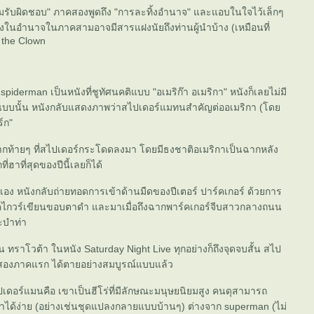
รับผิดชอบ" ภาคสองพูดถึง "การละทิ้งอำนาจ" และแอบในใจไว้เล็กๆ
ลงในอำนาจในภาคสามอาจมีสารแฝงนัยถึงท่านผู้นำบ้าง (เหมือนที่
 the Clown
piderman เป็นหนังที่ชูทัศนคติแบบ "อเมริก๊า อเมริกา" หนังก็เลยไม่มี
แบบนั้น หนังกลับแสดงภาพว่าสไปเดอร์แมทนสำคัญต่ออเมริกา (โด
ร์ก"
ท้ายๆ ที่สไปเดอร์กระโดดลงมา โดยมีธงชาติอเมริกาเป็นฉากหลัง
่ฮาที่สุดของปีนี้เลยก็ได้
เอง หนังกลับถ่ายทอดการเข้าด้านมืดของปีเตอร์ ปาร์คเกอร์ ด้วยการ
แม็คไกวร์เขียนขอบตาดำ และมาเมื่อถึงฉากพาร์คเกอร์จีบสาวกลางถนน
ะบำท่า
น ทราโวต้า ในหนัง Saturday Night Live ทุกอย่างก็ถึงจุดจบสั้น สไป
สองภาคแรก ได้ตายอย่างสมบูรณ์แบบแล้ว
เดอร์แมนคือ เขาเป็นฮีโร่ที่มีลักษณะมนุษยนิยมสูง คนดุสามารถ
ขาได้ง่าย (อย่างเช่นชุดแปลงกลายแบบบ้านๆ) ต่างจาก superman (ไม่