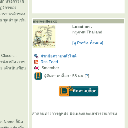
์ปก หรือการใช้
ัฏจักรของ
ปหารากเหง้าของ
s ชุดล่าสุดเช่น
merveillesxx
Location :
กรุงเทพ Thailand
[ดู Profile ทั้งหมด]
งว่า Closer
ฝากข้อความหลังไมค์
าชังเหลือ ภาพ
Rss Feed
Smember
ย เค้าเป็นเพื่อน
ผู้ติดตามบล็อก : 58 คน [
?
]
สำส่อนทางการดูหนัง ฟังเพลงและเสพวรรณกรรม
No Name ก็คือ