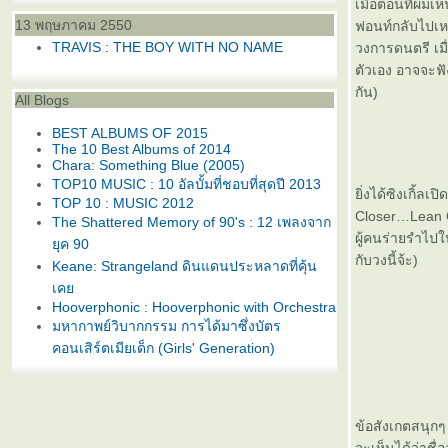
เมื่อตอนที่ผมเ
13 พฤษภาคม 2550
ฟอนท์กลับไปเห
TRAVIS : THE BOY WITH NO NAME
วงการดนตรี เม
ตัวเอง อาจจะฟัง
กัน)
All Blogs
BEST ALBUMS OF 2015
The 10 Best Albums of 2014
Chara: Something Blue (2005)
TOP10 MUSIC : 10 อัลบั้มที่ชอบที่สุดปี 2013
ิ่งได้ซิงเกิ้ลเป
TOP 10 : MUSIC 2012
Closer…Lean O
The Shattered Memory of 90's : 12 เพลงจาก
ผู้คนร่ายรำไปใน
ุค 90
กับวงนี้จ้ะ)
Keane: Strangeland ดินแดนประหลาดที่คุ้น
เค
Hooverphonic : Hooverphonic with Orchestra
มหากาพย์วิบากกรรม การได้มาซึ่งบัตร
คอนเสิร์ตเมียเด็ก (Girls' Generation)
Album of the Year 2011
TRACK OF THE YEAR 2011
Perfume LIVE at Tokyo Dome "1 2 3 4 5 6 7
8 9 10 11"
ข้อสังเกตสนุกๆ
Ladytron: Gravity the Seducer เหล่าแม่มด