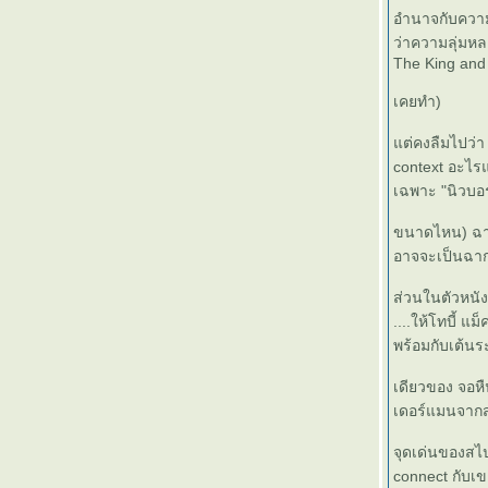
อำนาจกับความ
ว่าความลุ่มห
The King and
เคยทำ)
ต่คงลืมไปว่า s
context อะไร
เฉพาะ "นิวบอ
ขนาดไหน) ฉาก
อาจจะเป็นฉากที
ส่วนในตัวหนัง
....ให้โทบี้ 
พร้อมกับเต้นร
เดียวของ จอหื
เดอร์แมนจาก
จุดเด่นของสไป
connect กับเ