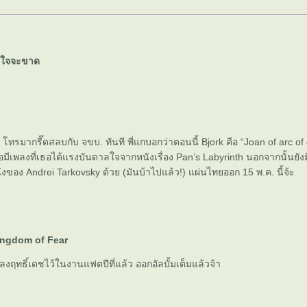
ฟังใจจะขาด
 โทรมากรี๊ดสลบกับ จขบ. ทันที พี่แกบอกว่าตอนนี้ Bjork คือ “Joan of arc of 
คือมีเพลงที่เธอได้แรงบันดาลใจจากหนังเรื่อง Pan’s Labyrinth นอกจากนั้นยังม
อง Andrei Tarkovsky ด้วย (มันบ้าไปแล้ว!) แผ่นไทยออก 15 พ.ค. นี้จ้ะ
ingdom of Fear
ผลงฤทธิ์เดชไว้ในงานแฟตปีที่แล้ว ออกอัลบั้มเต็มแล้วจ้า