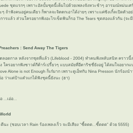
uede ชุดแรกๆ เพราะอัลบั้มชุดนี้เต็มไปด้วยเพลงจังหวะช้าๆ อารมณ์หม่นเศร
ะๆ ถ้าฟังคนอยู่คนเดียว ก็พาลจะจิตตกเอาได้ง่ายๆ เพราะแค่ซิงเกิ้ลเปิดตัวอย
การแล้ว ส่วนใครอยากฟังอะไรเข็ดฟันก็รอ The Tears ชุดสองแล้วกัน (จะมีม
 Preachers : Send Away The Tigers
ใหญ่ตลอดกาล หลังจากชุดที่แล้ว (Lifeblood - 2004) ทำคนฟังหลับสนิท คราวนี้
ครั้ง ใครอยากฟังซาวด์กีต้าร์เปรี้ยวๆ แบบสมัยที่อีตาริชชี่ยังอยู่ ได้สมใจอยากแ
Love Alone is not Enough ก็เก๋มาก เพราะดูเอ็ทกับ Nina Presson นักร้องน
 ว่าแต่ป้าแต๋วแกได้ฟังชุดนี้ยังนะ (ฮา)
ือ ...เอ่อ...
 World
ีนะ (ชอบเวลา Rain ร้องเพลงเร็ว จะมีเสียง “ซี้ดดด...ซี้ดดด” ด้วย 5555)