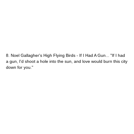
8. Noel Gallagher's High Flying Birds - If I Had A Gun... "If I had
a gun, I'd shoot a hole into the sun, and love would burn this city
down for you."