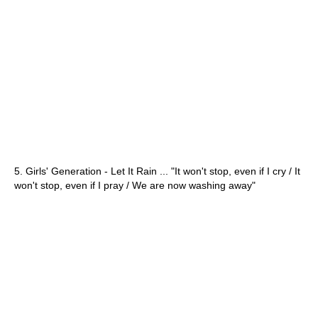
5. Girls' Generation - Let It Rain ... "It won't stop, even if I cry / It
won't stop, even if I pray / We are now washing away"