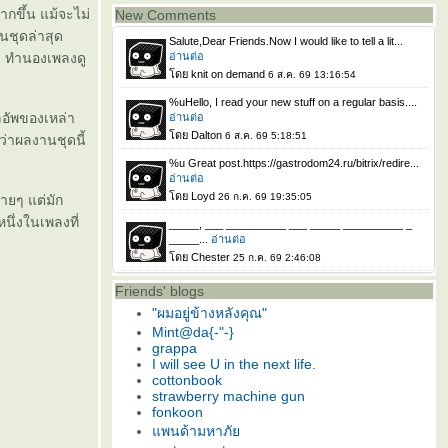
ากขึ้น แม้จะไม่
New Comments
็นชุดล่าสุด
ด ทำนองเพลงดู
ลอัพของเหล่า
ว่าผลงานชุดนี้
่ายๆ แต่มัก
นึ่งในเพลงที่
Friends' blogs
"ผมอยู่ข้างหลังคุณ"
Mint@da{-"-}
grappa
I will see U in the next life.
cottonbook
strawberry machine gun
fonkoon
พนด้ามหาภั