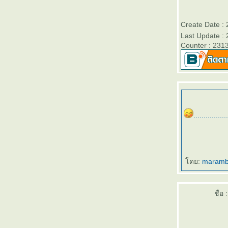
Facebook Generation
10 อัลบั้มเพลงแห่งปี 2008
Tracy Chapman : Thinking of You แต่งเพลง
Create Date :
รักแบบวิทยาศาสตร์
Last Update :
BIG BANG : STAND UP
Counter : 231
I'm Outta Time + Out of Time
CUT /// COPY : วงนี้เกิดมาเพื่อผมจริงๆ!
Black Kids : The Shining Boys
10 YEARS LATER
WHAT TOOK YOU SO LONG
The Saddest Music in the World
Nine Inch Nails : The Downward Spiral - ฝัน
.
.
.
.
.
.
.
.
.
.
.
.
.
.
.
.
.
ร้ายของอินดัสเทรียลซาวด์
ฝนโปรยปราย...ชีวิตดั่งนิยา
Tiesto...So Close But Still So Far
Aimee Mann : The Forgotten Arm
I ALSO LOVE POP MUSIC
ดย:
maram
THE MUSIC YEAR 2008 : Reunion,
Returning and Waiting
Au Revoir, My Valentine
Utada Hikaru : Heart Station
ชื่อ :
10 อัลบั้มเพลงยอดเยี่ยมประจำปี 2007
B.Day : 3 Years Ago
Garbage : Absolutely Beautiful Garbage
Youtube Resurrection : The Devil Inside