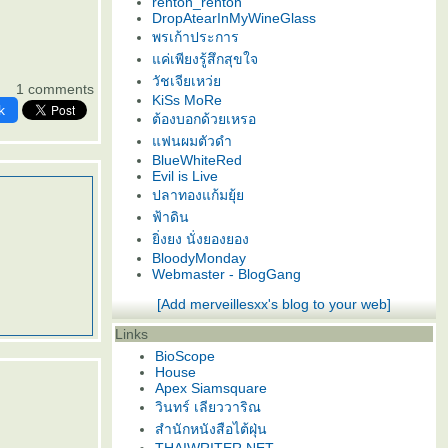
renton_renton
DropAtearInMyWineGlass
พรเก้าประการ
ค่เพียงรู้สึกสุขใจ
วัชเจียเหว่
1 comments
KiSs MoRe
k
ต้องบอกด้วยเหรอ
ฟนผมตัวดำ
BlueWhiteRed
Evil is Live
ปลาทองแก้มยุ้
ฟ้าดิน
ิ่งยง นั่งยองยอง
BloodyMonday
Webmaster - BlogGang
[Add merveillesxx's blog to your web]
Links
BioScope
House
Apex Siamsquare
วินทร์ เลียววาริณ
สำนักหนังสือไต้ฝุ่น