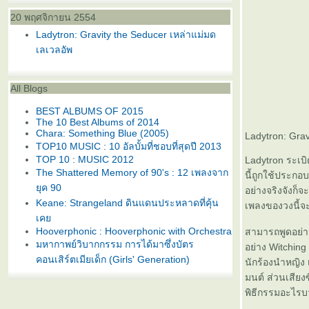
20 พฤศจิกายน 2554
Ladytron: Gravity the Seducer เหล่าแม่มด
เลเวลอัพ
All Blogs
BEST ALBUMS OF 2015
The 10 Best Albums of 2014
Chara: Something Blue (2005)
Ladytron: Grav
TOP10 MUSIC : 10 อัลบั้มที่ชอบที่สุดปี 2013
TOP 10 : MUSIC 2012
Ladytron ระเบิ
The Shattered Memory of 90's : 12 เพลงจาก
นี้ถูกใช้ประกอ
ุค 90
อย่างจริงจังก็
Keane: Strangeland ดินแดนประหลาดที่คุ้น
เพลงของวงนี้จ
เค
Hooverphonic : Hooverphonic with Orchestra
สามารถพูดอย่าง
มหากาพย์วิบากกรรม การได้มาซึ่งบัตร
อย่าง Witching 
คอนเสิร์ตเมียเด็ก (Girls' Generation)
นักร้องนำหญิง 
Album of the Year 2011
มนต์ ส่วนเสียง
TRACK OF THE YEAR 2011
พิธีกรรมอะไรบ
Perfume LIVE at Tokyo Dome "1 2 3 4 5 6 7
8 9 10 11"