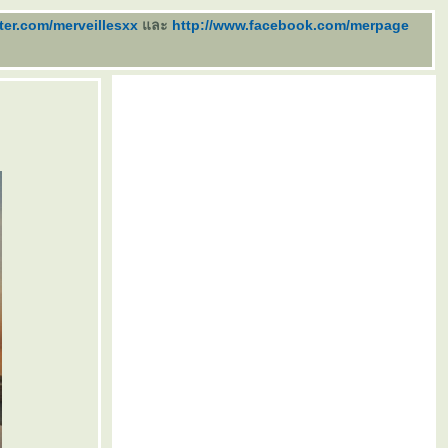
tter.com/merveillesxx
ละ
http://www.facebook.com/merpage