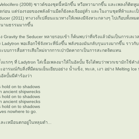
Velocifero (2008) ซาวด์ของชุดนี้หนักขึ้น หวือหวามากขึ้น และเพลงก็ติดหูม
ดก่อน แต่ร่องรอยของพลังด้านมืดก็ยังคงเจืออยู่ทั่ว และในงานชุดที่ห้าและเป
educer (2011) ทางวงก็เปลี่ยนแนวทางให้เพลงมีจังหวะกลางๆ ไปเกือบทั้งหม
นนามธรรมมากขึ้น
ฟัง Gravity the Seducer หลายรอบเข้า ก็ค้นพบว่าที่จริงแล้วมันเป็นการเลเว
adytron พอเลือกใช้จังหวะที่นิ่งขึ้น พลังของมันกลับรุนแรงมากขึ้น ราวกับ
นระบบการสื่อสารเสียใหม่จากการเป่าปัดคาถาเป็นการสะกดจิตแทน
ั้งแรกๆ ที่ Ladytron ใส่เนื้อเพลงมาให้ในอัลบั้ม จึงได้พบว่าพวกเขามักใช้คำง
ารมณ์กับสิ่งที่มืดมนเย็นเยียบอย่าง น้ำแข็ง, ทะเล, เงา อย่าง Melting Ice ห
อัลบั้มมีคำร้องว่า
s hold on to shadows
on ancient shipwrecks
s hold on to shadows
on ancient shipwrecks
s hold on to shadows
aves nowhere to go.
่และเหมือนตกอยู่ในหลุมดำ...