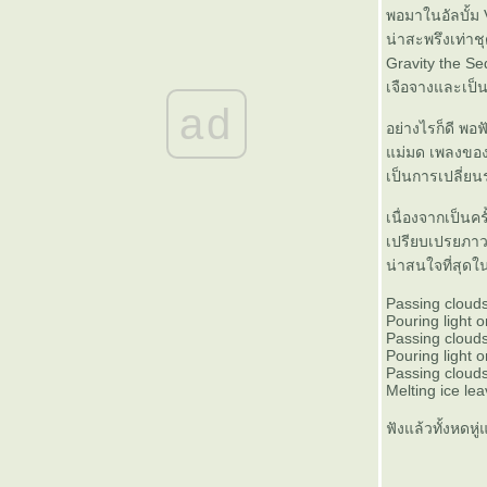
Ladytron: Gravity the Seducer เหล่าแม่มด
พอมาในอัลบั้ม 
เลเวลอัพ
น่าสะพรึงเท่าชุ
The Sound of Arrows : Voyage ร่างจำแลงของ
Gravity the S
Pet Shop Boys
เจือจางและเป็
นิราศ X-JAPAN : เขาขายบัตร ฉันก็จัดเต็ม
ad
Washed Out : Within and Without เพลงคลื่น
อย่างไรก็ดี พอ
สะกดจิต
ม่มด เพลงของ L
10 อัลบั้มเพลงที่ชอบที่สุดของปี 2010
เป็นการเปลี่ย
10 เพลงที่ชอบที่สุดในปี 2010
เนื่องจากเป็นคร
Genki Sudo : เอ็มวีสุดเก๋ของอดีตนักมว
เปรียบเปรยภาวะอ
Slur เซโรงัง : เส้นแบ่งของ 'แรงบันดาลใจ' กับ
น่าสนใจที่สุดใน
'ลอกเลียน'
มองผู้หญิงผ่านเอ็มวีของ น้องหวาย และ วง
Passing cloud
SWEE:D
Pouring light 
10 อัลบั้มเพลงแห่งปี 2009
Passing cloud
Pouring light 
My 10 Best Albums of the Decade (2000-
Passing cloud
2009)
Melting ice le
Space Invaders ในมิวสิกวิดีโอ
Tag : Music Shuffle Mode
ฟังแล้วทั้งหดหู
Tag : Tape Cassette
ผู้หญิงที่เท่ที่สุดในโลก
Dystopian Love Song + Romeo & Juliet for