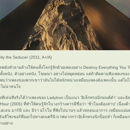
ity the Seducer (2011, A+/A)
ดพลังทำลายล้างให้คนทั้งโลกรู้จักด้วยเพลงอย่าง Destroy Everything You To
บทั้งหนัง, ตัวอย่างหนัง, โฆษณา อย่างไม่หยุดหย่อน แต่ถ้าติดตามฟังเพลงของ
จะพบว่าเพลงของพวกเขาว่ามันไม่ได้หนักหน่วงเหมือนเพลงดังเพลงนั้น แต่ไม
ะไม่น่าสนใจ
ทีเล่นทีจริงได้ว่าเพลงของ Ladytron เป็นแนว ‘อิเล็กทรอนิกมนต์ดำ’ และอัลบ
Hour (2005) ที่ทำให้คนรู้จักในวงกว้างควรมีชื่อว่า ‘ชั่วโมงต้องสาป’ เนื่อง
เฮเลน มาร์นี และ มิรา อโรโย ที่ฟังไปนานๆ แล้วหลอนเอาการ เหมือนแม่มด
ซินธิไซเซอร์ที่ออกไปทางดนตรีนิวเวฟมากกว่าอิเล็กทรอนิกป็อปจ๋า ก็เหมือ
างอย่าง