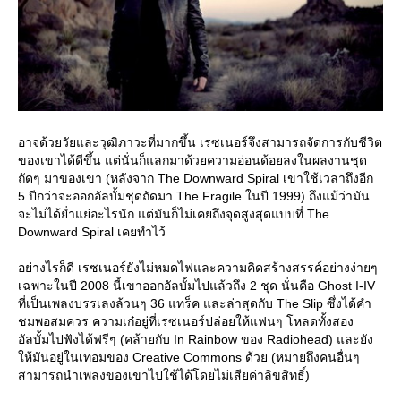
อาจด้วยวัยและวุฒิภาวะที่มากขึ้น เรซเนอร์จึงสามารถจัดการกับชีวิต
ของเขาได้ดีขึ้น แต่นั่นก็แลกมาด้วยความอ่อนด้อยลงในผลงานชุด
ถัดๆ มาของเขา (หลังจาก The Downward Spiral เขาใช้เวลาถึงอีก
5 ปีกว่าจะออกอัลบั้มชุดถัดมา The Fragile ในปี 1999) ถึงแม้ว่ามัน
จะไม่ได้ย่ำแย่อะไรนัก แต่มันก็ไม่เคยถึงจุดสูงสุดแบบที่ The
Downward Spiral เคยทำไว้
อย่างไรก็ดี เรซเนอร์ยังไม่หมดไฟและความคิดสร้างสรรค์อย่างง่ายๆ
เฉพาะในปี 2008 นี้เขาออกอัลบั้มไปแล้วถึง 2 ชุด นั่นคือ Ghost I-IV
ที่เป็นเพลงบรรเลงล้วนๆ 36 แทร็ค และล่าสุดกับ The Slip ซึ่งได้คำ
ชมพอสมควร ความเก๋อยู่ที่เรซเนอร์ปล่อยให้แฟนๆ โหลดทั้งสอง
อัลบั้มไปฟังได้ฟรีๆ (คล้ายกับ In Rainbow ของ Radiohead) และยัง
ห้มันอยู่ในเทอมของ Creative Commons ด้วย (หมายถึงคนอื่นๆ
สามารถนำเพลงของเขาไปใช้ได้โดยไม่เสียค่าลิขสิทธิ์)