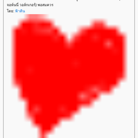
จอห์นนี่ วอล์กเกอร์) พอสมควร
ดย:
ฟ้าดิน