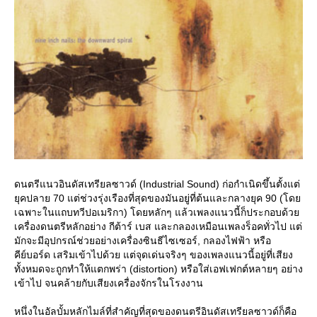
ดนตรีแนวอินดัสเทรียลซาวด์ (Industrial Sound) ก่อกำเนิดขึ้นตั้งแต่
ุคปลาย 70 แต่ช่วงรุ่งเรืองที่สุดของมันอยู่ที่ต้นและกลางยุค 90 (โด
เฉพาะในแถบทวีปอเมริกา) โดยหลักๆ แล้วเพลงแนวนี้ก็ประกอบด้ว
เครื่องดนตรีหลักอย่าง กีต้าร์ เบส และกลองเหมือนเพลงร็อคทั่วไป แต่
มักจะมีอุปกรณ์ช่วยอย่างเครื่องซินธีไซเซอร์, กลองไฟฟ้า หรือ
คีย์บอร์ด เสริมเข้าไปด้วย แต่จุดเด่นจริงๆ ของเพลงแนวนี้อยู่ที่เสียง
ทั้งหมดจะถูกทำให้แตกพร่า (distortion) หรือใส่เอฟเฟกต์หลายๆ อย่าง
เข้าไป จนคล้ายกับเสียงเครื่องจักรในโรงงาน
หนึ่งในอัลบั้มหลักไมล์ที่สำคัญที่สุดของดนตรีอินดัสเทรียลซาวด์ก็คือ