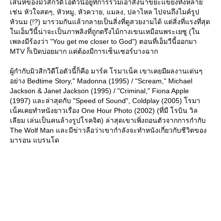
เสน่ห์ของมิวสิกวิดีโอตัวนี้อยู่ที่การรวมเอาสิ่งน่าขยะแขยงทั้งหลา
เช่น หัวใจสดๆ, หัวหมู, หัวควาย, แมลง, ปลาไหล ไปจนถึงไมค์รูป
หัวนม (!?) มารวมกันแล้วกลายเป็นสิ่งที่ดูสวยงามได้ แต่สิ่งที่แรงที่สุด
นเอ็มวีนี้น่าจะเป็นภาพลิงที่ถูกตรึงไม้กางเขนเหมือนพระเยซู (ใน
เพลงมีร้องว่า "You get me closer to God") ตอนที่เอ็มวีนี้ออกมา
MTV ก็เปิดบ่อยมาก แต่ต้องมีการเซ็นเซอร์บางฉาก
ผู้กำกับมิวสิกวิดีโอตัวนี้ก็คือ มาร์ค โรมาเน็ค เขาเคยมีผลงานเด่นๆ
อย่าง Bedtime Story," Madonna (1995) / "Scream," Michael
Jackson & Janet Jackson (1995) / "Criminal," Fiona Apple
(1997) และล่าสุดกับ "Speed of Sound", Coldplay (2005) โรมา
เน็คเคยทำหนังยาวเรื่อง One Hour Photo (2002) (ที่มี โรบิน วิล
เลียม เล่นเป็นคนล้างรูปโรคจิต) ล่าสุดเขาเพิ่งถอนตัวจากการกำกับ
The Wolf Man และมีข่าวลือว่าเขากำลังจะทำหนังเกี่ยวกับชีวิตของ
มารอน แบรนโด