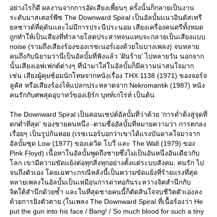
อย่างไรก็ดี ผลงานจากการอัดเสียงเพี้ยนๆ ครั้งนั้นก็กลายเป็นงาน
ระดับมาสเตอร์พีซ The Downward Spiral เป็นอัลบั้มแนวอินดัสเทรี
ลซาวด์ที่ดุดันและไม่มีการประนีประนอม เสียงเครื่องดนตรีทั้งหมด
ถูกทำให้เป็นเสียงที่ทำลายโสตประสาทจนแทบจะกลายเป็นเสียงแบบ
noise (รวมถึงเสียงร้องของเรซเนอร์เองด้วยในบางเพลง) จนหลา
คนถึงกับนิยามว่านี่เป็นอัลบั้มที่ฟังแล้ว 'ฝันร้าย' ไปหลายวัน นอกจาก
นั้นเสียงเอฟเฟกต์ต่างๆ ที่นำมาใส่ในอัลบั้มก็มีความน่าสนใจมาก
เช่น เสียงผู้คุมซ้อมนักโทษจากหนังเรื่อง THX 1138 (1971) ของจอร์จ
ลูคัส หรือเสียงร้องไห้แปลกประหลาดจาก Nekromantik (1987) หนัง
คนรักกับศพสุดอุบาทว์ของเยิร์ก บุทท์เกไรท์ เป็นต้น
The Downward Spiral เป็นคอนเซปต์อัลบั้มที่ว่าด้วย 'การด่ำดิ่งสู่จุดที่
ตกต่ำที่สุด' ของชายคนหนึ่ง -ตามชื่ออัลบั้มที่หมายความว่า การตกลง
เรื่อยๆ เป็นรูปก้นหอย (เรซเนอร์บอกว่าเขาได้แรงบันดาลใจมาจาก
อัลบั้มชุด Low (1977) ของเดวิด โบวี่ และ The Wall (1979) ของ
Pink Floyd) เนื้อหาในอัลบั้มพูดถึงชายซึ่งไม่เป็นอันหนึ่งอันเดียวกับ
ลก เขามีความขัดแย้งต่อทุกสิ่งทุกอย่างตั้งแต่ระบบสังคม, คนรัก ไป
จนถึงตัวเอง โดยเฉพาะกรณีหลังนี้เป็นความขัดแย้งที่ร้ายแรงที่สุด
หลายเพลงในอัลบั้มเป็นเหมือนการด่าทอกันระหว่างจิตสำนึกกับ
จิตใต้สำนึกด้วยซ้ำ และในที่สุดชายคนนี้ก็ตัดสินใจจบชีวิตตัวเองลง
ด้วยการยิงตัวตาย (ในเพลง The Downward Spiral ที่เนื้อร้องว่า He
put the gun into his face / Bang! / So much blood for such a tiny