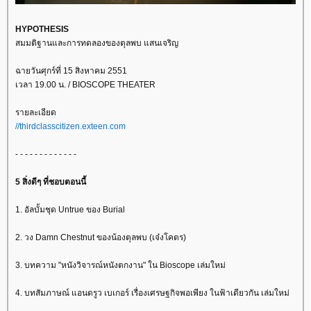
HYPOTHESIS
สมมติฐานและการทดลองของตุลพบ แสนเจริญ
ฉายวันศุกร์ที่ 15 สิงหาคม 2551
เวลา 19.00 น. / BIOSCOPE THEATER
รายละเอียด
//thirdclasscitizen.exteen.com
- - - - - - - - - - - - -
5 สิ่งดีๆ ที่ชอบตอนนี้
1. อัลบั้มชุด Untrue ของ Burial
2. วง Damn Chestnut ของน้องตุลพบ (เจ๋งโคตร)
3. บทความ "หนังวิจารณ์หนังตกงาน" ใน Bioscope เล่มใหม่
4. บทสัมภาษณ์ แอนดรูว เบเกอร์ เรื่องเศรษฐกิจพอเพียง ในฟ้าเดียวกัน เล่มใหม่