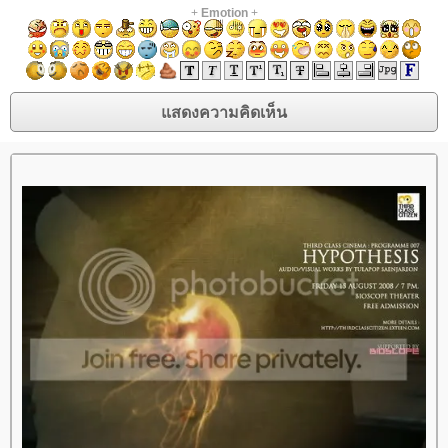
+
Emotion
+