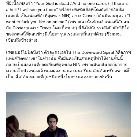
ที่มีเนื้อเพลงว่า "Your God is dead / And no one cares / If there is
a hell / I will see you there" หรือกระทั่งซิงเกิ้ลที่โด่งดังจากอัลบั้ม
(และถือเป็นเพลงที่ดังที่สุดของ NIN) อย่าง Closer ก็ดันมีท่อนฮุคว่า "I
want to fuck you like an animal" (เพราะฉะนั้นห้ามจำเพลงนี้สับสน
กับ Closer ของวง Travis โดยเด็ดขาด) นี่ยังไม่นับรวมถึงมิวสิกวิดีโอ
ของเพลงนี้ที่ค่อนข้างมีเนื้อหารุนแรงและหมิ่นเหม่ด้วย (ซึ่งผมจะ
เขียนถึงข้างล่าง)
เรซเนอร์ไม่ปิดบังว่า ตัวละครเอกใน The Downward Spiral ก็คือภาพ
ทนชีวิตของเขาในช่วงนั้น ซึ่งมันคงเป็นสาเหตุที่ทำให้งานชิ้นนี้
กลายเป็นผลงานที่ยอดเยี่ยมที่สุดของ NIN เพราะมันกลั่นออกมาจาก
ความเจ็บปวดของเจ้าของผลงาน และดนตรีแนวอินดัสเทรียลซาวด์ก็
เป็น 'สื่อ' อันเหมาะที่สุดชนิดหนึ่งในการแสดงภาวะเช่นนั้น