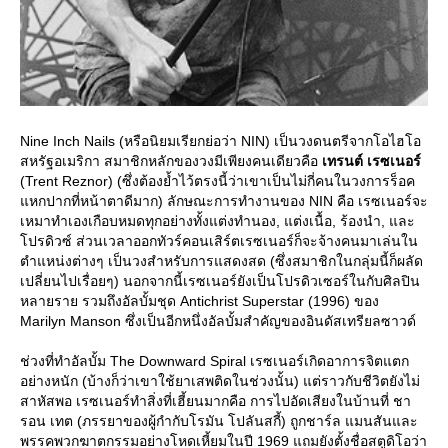
Nine Inch Nails (หรือนิยมเรียกย่อว่า NIN) เป็นวงดนตรีจากโอไฮโอ
สหรัฐอเมริกา สมาชิกหลักของวงมีเพียงคนเดียวคือ
เทรนต์ เรซเนอร์
(Trent Reznor) (ซึ่งต้องย้ำไว้ตรงนี้ว่าเขาเป็นไม่กี่คนในวงการร็อค
หกปากที่หน้าตาดีมาก) ลักษณะการทำงานของ NIN คือ เรซเนอร์จะ
เหมาทำเองเกือบหมดทุกอย่างทั้งแต่งทำนอง, แต่งเนื้อ, ร้องนำ, และ
ปรดิวซ์ ส่วนเวลาออกทัวร์คอนเสิร์ตเรซเนอร์ก็จะจ้างคนมาเล่นใน
ตำแหน่งต่างๆ เป็นวงสำหรับการแสดงสด (ซึ่งสมาชิกในกลุ่มนี้ก็ผลัด
เปลี่ยนไปเรื่อยๆ) นอกจากนี้เรซเนอร์ยังเป็นโปรดิวเซอร์ในกับศิลปิน
หลายราย รวมถึงอัลบั้มชุด Antichrist Superstar (1996) ของ
Marilyn Manson ซึ่งเป็นอีกหนึ่งอัลบั้มสำคัญของอินดัสเทรียลซาวด์
ช่วงที่ทำอัลบั้ม The Downward Spiral เรซเนอร์เกิดอาการจิตแตก
อย่างหนัก (บ้างก็ว่าเขาใช้ยาเสพติดในช่วงนั้น) แต่ราวกับชีวิตยังไม่
สาหัสพอ เรซเนอร์ทำสิ่งที่เฮี้ยนมากคือ การไปอัดเสียงในบ้านที่ ชา
รอน เทต (ภรรยาของผู้กำกับโรมัน โปลันสกี้) ถูกชาร์ล แมนสันและ
พรรคพวกฆาตกรรมอย่างโหดเหี้ยมในปี 1969 แถมยังตั้งชื่อสตูดิโอว่า