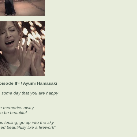
pisode II~ / Ayumi Hamasaki
e some day that you are happy
the memories away
o be beautiful
his feeling, go up into the sky
d beautifully like a firework”