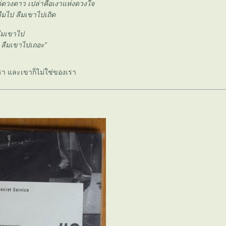
แค่ดวงดาว เปล่าคือเงาแห่งดวงใจ
ืมไป ลืมเขาไปเถิด
ืมเขาไป
ลืมเขาไปเถอะ”
า และเขาก็ไม่ใช่ของเรา