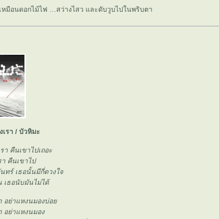
็เหมือนดอกไม้ไฟ …สว่างไสว และดับวูบไปในพริบตา
งเรา / บัวหิมะ
เรา คืนเขาไปเถอะ
รา คืนเขาไป
จันทร์ เธอนั้นมีกี่ดวงใจ
ัน เธอนับมันไม่ได้
รา อย่าแหงนมองบ่อ
รา อย่าแหงนมอง