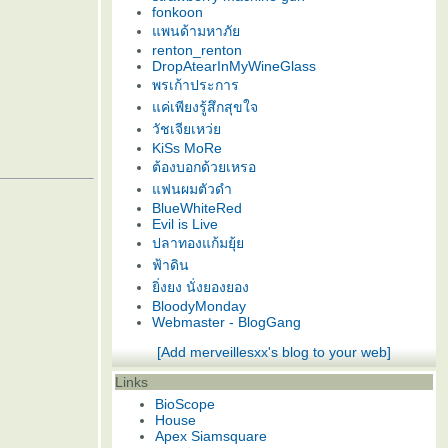
fonkoon
พนด้ามหาภั
renton_renton
DropAtearInMyWineGlass
พรเก้าประการ
ค่เพียงรู้สึกสุขใจ
วัชเจียเหว่
KiSs MoRe
ต้องบอกด้วยเหรอ
ฟนผมตัวดำ
BlueWhiteRed
Evil is Live
ปลาทองแก้มยุ้
ฟ้าดิน
ิ่งยง นั่งยองยอง
BloodyMonday
Webmaster - BlogGang
[Add merveillesxx's blog to your web]
Links
BioScope
House
Apex Siamsquare