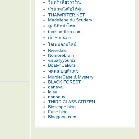
วินทร์ เลียววาริณ
สำนักหนังสือไต้ฝุ่น
THAIWRITER.NET
Madeliene du Scudery
มูลนิธิหนังไท
thaishortfilm.com
เจ้าชายน้อ
อเพ่นออนไลน์
Riverdale
Nomorebrain
visuallyyours2
Boat@CalArts
ทศพล บุญสินสุข
MurderCase & Mystery
BLACK FOREST
danaya
lolay
nanoguy
THIRD CLASS CITIZEN
Bioscope blog
Fuse blog
Bloggang.com