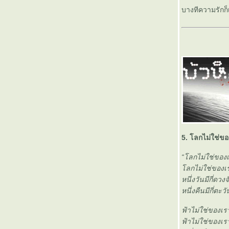
~MY STORY~
Ayumi Hamasaki: STEP you / is this LOVE?
บางทีความรักก
– นารีจตุภาค และวินาศกรรมแห่งความรัก
Ayumi Hamasaki: MY STORY – ชั่วชีวิตของ
ฉัน – อัลบั้มแรกในปี 2005 ที่ทำให้ผมร้องไห้
อัลบั้มยอดเยี่ยม/ยอดแย่ แห่งปี 2004 เพลงนอก-
น-ไร้กระแส
รวมพลนัก ‘สังคมสังเคราะห์’ อิเล็กทรอนิกส์แบบ
ภูมิปัญญาไท
GLAY in Thailand (2001) – นิราศดอนเมือง
ด่...นายผมแดง Hideto Matsumoto (1964-
1998)
อ่านมิวสิกวิดีโอระหว่างช็อต กับโลกของ
5. โลกไม่ใช่ขอ
Marilyn Manson
Marilyn Manson – ระหว่าง 'ความอัปลักษณ์'
“โลกไม่ใช่ของ
ละ 'ศิลปะ'
ลกไม่ใช่ของเ
หนึ่งวันมีกี่ดวง
หนึ่งคืนมีกี่ตะว
ฟ้าไม่ใช่ของเ
ฟ้าไม่ใช่ของเ