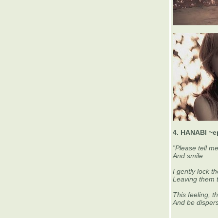
กลืนฉัน แล้วเราไปตายด้วยกัน!
THE DEPARTURE OF AYUMI & TOMOYA
7 DAYS 7 SONGS
TRAVIS : THE BOY WITH NO NAME
เพชร โอสถานุเคราะห์ - Let's Talk About Love
: THE GREATEST RETURN
วงการเพลงปี 2007 จะเป็นปีของ “ผู้หญิงเฮี้ยน”
10 อัลบั้มเพลงยอดเยี่ยมประจำปี 2006
The Idol
FAT FESTIVAL 6 : มีอะไรน่าซื้อน่าสนบ้างนะ?
Ivy : The sound of Ivy ไม้งามกลางนิวยอร์ก
Syd Barrett (1946-2006) : You always shine
like a crazy diamond
Ayumi Hamasaki : COUNTDOWN LIVE
2005-2006 A
4. HANABI ~e
10 บทเพลง…แทนความเป็นตัวคุณ
”Please tell m
THE WANDERERS : นักเดินทางนอกโคจร
And smile
Ayumi Hamasaki: Pride – สิ่งใดเล่าที่มนุษย์เรา
ต้องการ?
I gently lock 
Leaving them t
ฉลองสอบเสร็จ น้อง mer ขอแนะนำอัลบั้มเพลง
10 ชุดรวด!
This feeling, t
10 อัลบั้มเพลงยอดเยี่ยมประจำปี 2005
And be disperse
Ayumi Hamasaki – ARENA TOUR 2005 A