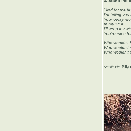
10 อัลบั้มเพลงแห่งปี 2008
3. Stand Ins
Tracy Chapman : Thinking of You แต่งเพลง
“And for the fir
รักแบบวิทยาศาสตร์
I'm telling yo
BIG BANG : STAND UP
Your every mo
I'm Outta Time + Out of Time
In my time
I'll wrap my w
CUT /// COPY : วงนี้เกิดมาเพื่อผมจริงๆ!
You're mine f
Black Kids : The Shining Boys
10 YEARS LATER
Who wouldn't b
WHAT TOOK YOU SO LONG
Who wouldn't s
The Saddest Music in the World
Who wouldn't b
Nine Inch Nails : The Downward Spiral - ฝัน
ร้ายของอินดัสเทรียลซาวด์
ราวกับว่า Billy
ฝนโปรยปราย...ชีวิตดั่งนิยา
Tiesto...So Close But Still So Far
Aimee Mann : The Forgotten Arm
I ALSO LOVE POP MUSIC
THE MUSIC YEAR 2008 : Reunion,
Returning and Waiting
Au Revoir, My Valentine
Utada Hikaru : Heart Station
10 อัลบั้มเพลงยอดเยี่ยมประจำปี 2007
B.Day : 3 Years Ago
Garbage : Absolutely Beautiful Garbage
Youtube Resurrection : The Devil Inside
Marilyn Manson: Eat Me, Drink Me กินฉัน