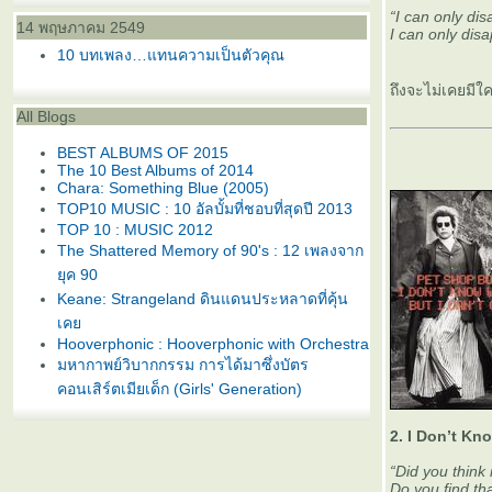
“I can only di
14 พฤษภาคม 2549
I can only dis
10 บทเพลง…แทนความเป็นตัวคุณ
ถึงจะไม่เคยมีใ
All Blogs
BEST ALBUMS OF 2015
The 10 Best Albums of 2014
Chara: Something Blue (2005)
TOP10 MUSIC : 10 อัลบั้มที่ชอบที่สุดปี 2013
TOP 10 : MUSIC 2012
The Shattered Memory of 90's : 12 เพลงจาก
ุค 90
Keane: Strangeland ดินแดนประหลาดที่คุ้น
เค
Hooverphonic : Hooverphonic with Orchestra
มหากาพย์วิบากกรรม การได้มาซึ่งบัตร
คอนเสิร์ตเมียเด็ก (Girls' Generation)
Album of the Year 2011
TRACK OF THE YEAR 2011
2. I Don’t Kn
Perfume LIVE at Tokyo Dome "1 2 3 4 5 6 7
8 9 10 11"
“Did you think
Ladytron: Gravity the Seducer เหล่าแม่มด
Do you find tha