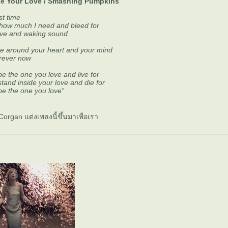
ide Your Love / Smashing Pumpkins
st time
u how much I need and bleed for
ve and waking sound
ire around your heart and your mind
orever now
e the one you love and live for
tand inside your love and die for
e the one you love”
 Corgan แต่งเพลงนี้ขึ้นมาเพื่อเรา