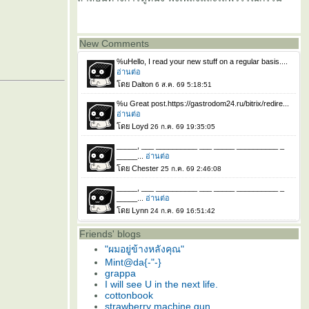
New Comments
Friends' blogs
"ผมอยู่ข้างหลังคุณ"
Mint@da{-"-}
grappa
I will see U in the next life.
cottonbook
strawberry machine gun