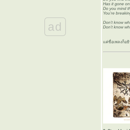
Has it gone on
เลเวลอัพ
Do you mind th
The Sound of Arrows : Voyage ร่างจำแลงของ
You’re breakin
Pet Shop Boys
นิราศ X-JAPAN : เขาขายบัตร ฉันก็จัดเต็ม
Don’t know wha
ad
Don’t know wha
Washed Out : Within and Without เพลงคลื่น
สะกดจิต
10 อัลบั้มเพลงที่ชอบที่สุดของปี 2010
ค่ชื่อเพลงก็อธิ
10 เพลงที่ชอบที่สุดในปี 2010
Genki Sudo : เอ็มวีสุดเก๋ของอดีตนักมว
Slur เซโรงัง : เส้นแบ่งของ 'แรงบันดาลใจ' กับ
'ลอกเลียน'
มองผู้หญิงผ่านเอ็มวีของ น้องหวาย และ วง
SWEE:D
10 อัลบั้มเพลงแห่งปี 2009
My 10 Best Albums of the Decade (2000-
2009)
Space Invaders ในมิวสิกวิดีโอ
Tag : Music Shuffle Mode
Tag : Tape Cassette
ผู้หญิงที่เท่ที่สุดในโลก
Dystopian Love Song + Romeo & Juliet for
Facebook Generation