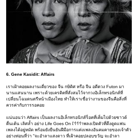
6. Gene Kasidit: Affairs
เราเฝ้าคอยผลงานเดี่ยวของ จีน กษิดิศ หรือ จีน อดีตวง Futon มา
นานแสนนาน เพราะด้วยเครดิตที่สั่งสมไว้จากวงอิเล็กทรอนิกส์ที่
เปลี่ยนโฉมดนตรีหน้าเมืองไทย ทำให้เราเชื่อว่างานของจีนคือสิ่งที่
ควรค่ากับการรอคอ
น่นอนว่า Affairs เป็นผลงานอิเล็กทรอนิกส์ร็อคที่เต็มไปด้วยซาวด์
ตื่นเต้น เลิศล้ำ อย่าง Life Goes On เำำำำพลงเปิดตัวที่ดึงดูดแฟน
เพลงได้อยู่หมัด พร้อมยังยืนยันฝีมือการแต่งเพลงอันคมคายของเจ้าตัว
อย่างท่อนที่ว่า "จะอำลาแสงดาว ที่เฝ้าคอยปลอบขวัญ จะอำลา