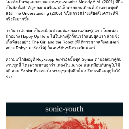
ด่งดังเป็นพลุแตกจากผลงานชุดแรกอย่าง Melody A.M. (2001) ที่ถือ
เป็นอัลบั้มสำคัญของดนตรีแนวอิเล็กทรอแอมเบียนต์ ส่วนงานชุดที่
สอง The Understanding (2005) ก็เป็นการสร้างเสียงสังเคราะห์ที่
จริงจังมากขึ้น
ว่ากันว่า Junior เป็นเหมือนส่วนผสมของงานสองชุดแรก โดยเพลง
นำอย่าง Happy Up Here ไปในทางกุ๊กกิ๊กน่ารักแบบยุคแรก ส่วนซิง
เกิ้ลที่สองอย่าง The Girl and the Robot (ที่ได้สาวชาวสวีเดนสุดเก๋
อย่าง Robyn มาร้องให้) ก็แดนซ์กันชนิดระเบิดฟลอร์
ความเก๋ไก๋ยังอยู่ที่ Royksopp จะทำอัลบั้มชุด Senior ตามออกมาคู่กับ
งานชุดนี้ โดยพวกเขาบอกว่า เพลงใน Junior นั้นเหมือนกับฤดูใบไม้
ผลิ ส่วน Senior ที่จะออกไปทางสุขุมนุ่มลึกนั้นเปรียบเหมือนฤดูใบไม้
ร่วง