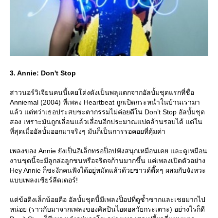
3. Annie: Don't Stop
สาวนอร์วิเจียนคนนี้เคยโด่งดังเป็นพลุแตกจากอัลบั้มชุดแรกที่ชื่อ
Anniemal (2004) ที่เพลง Heartbeat ถูกเปิดกระหน่ำในบ้านเรามา
ล้ว แต่ทว่าเธอประสบชะตากรรมไม่ค่อยดีใน Don’t Stop อัลบั้มชุด
สอง เพราะมันถูกเลื่อนแล้วเลื่อนอีกประมาณแปดล้านรอบได้ แต่ใน
ที่สุดเมื่ออัลบั้มออกมาจริงๆ มันก็เป็นการรอคอยที่คุ้มค่า
เพลงของ Annie ยังเป็นอิเล็กทรอป็อปฟังสนุกเหมือนเคย และดูเหมือน
งานชุดนี้จะมีลูกล่อลูกชนหรือจริตจก้านมากขึ้น แค่เพลงเปิดตัวอย่าง
Hey Annie ก็ชะงักคนฟังได้อยู่หมัดแล้วด้วยซาวด์ตื๊ดๆ ผสมกับจังหวะ
บบเพลงเชียร์ลีดเดอร์!
ต่ข้อติงเล็กน้อยคือ อัลบั้มชุดนี้มีเพลงป็อปที่ดูซ้ำซากและเชยมากไป
หน่อย (ราวกับมาจากเพลงของศิลปินไอดอลวัยกระเตาะ) อย่างไรก็ดี