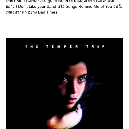
Don’t Stop ก็มีเพลงเจ๋งอยู่มากโข อย่างเพลงสุดเปรี้ยวฉี่แทบแตก
อย่าง I Don’t Like your Band หรือ Songs Remind Me of You จนถึง
เพลงหวานๆ อย่าง Bad Times