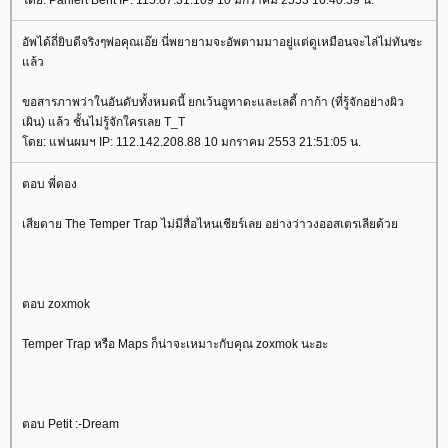
อัพได้ถี่ยิบดีจริงๆพ่อคุณเอ๊ย นี่พยายามจะอัพตามมาอยู่แต่ดูเหมือนจะไล่ไม่ทันซะ
ล้ว
ขอสารภาพว่าในอันดับทั้งหมดนี้ ยกเว้นอูทาดะและเลดี้ กาก้า (ที่รู้จักอย่างผิว
เผิน) แล้ว ชั้นไม่รู้จักใครเลย T_T
ดย: แฟนผมฯ IP: 112.142.208.88 10 มกราคม 2553 21:51:05 น.
ตอบ พี่ดอง
เสียดาย The Temper Trap ไม่มีสื่อไหนเชียร์เลย อย่างว่าวงออสเตรเลียด้ว
ตอบ zoxmok
Temper Trap หรือ Maps ก็น่าจะเหมาะกับคุณ zoxmok นะฮะ
ตอบ Petit :-Dream