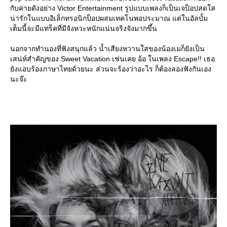
กับค่ายดังอย่าง Victor Entertainment รูปแบบเพลงก็เป็นเจป็อปสดใส
น่ารักในแบบอิเล็กทรอนิกป็อปผสมเทคโนพอประมาณ แต่ในอัลบั้ม
เต็มนี้จะมีแทร็คที่มีจังหวะหนักแน่นจริงจังมากขึ้น
นอกจากทำนองที่ฟังสนุกแล้ว น้ำเสียงหวานใสของน้องเมก็ยังเป็น
เสน่ห์สำคัญของ Sweet Vacation เช่นเคย อ้อ ในเพลง Escape!! เธอ
ังแอบร้องภาษาไทยด้วยนะ ส่วนจะร้องว่าอะไร ก็ต้องลองฟังกันเอง
นะจ๊ะ