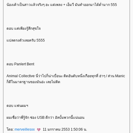
น้องเค้าเป็นสาวแล้วจริงๆ ฮะ แต่เพลง + เอ็มวี มันทำออกมาได้ต่ำมาก 555
ตอบ แค่เพียงรู้สึกสุขใจ
ปลตรงตัวเลยครับ 5555
ตอบ Panlert Bent
Animal Collective นี่ว่าไปก็น่าเบื่อนะ ติดอันดับหนึ่งเกือยทุกที่ ฮ่าๆ / ส่วน Manic
ก็ดีในมาตรฐานของมันอ่ะ เลยไม่ติด
ตอบ แฟนผมฯ
ผมเชื่อว่าพี่รู้จัก ช่อง USB ดีกว่า อัลบั้มพวกนี้แน่นอน
ดย:
merveillesxx
11 มกราคม 2553 1:50:06 น.