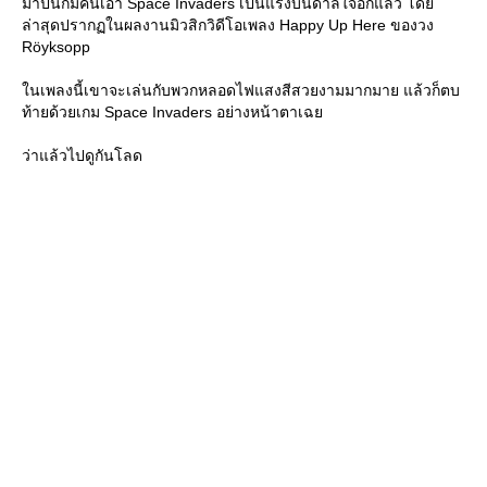
มาปีนี้ก็มีคนเอา Space Invaders เป็นแรงบันดาลใจอีกแล้ว โดย
ล่าสุดปรากฏในผลงานมิวสิกวิดีโอเพลง Happy Up Here ของวง
Röyksopp
ในเพลงนี้เขาจะเล่นกับพวกหลอดไฟแสงสีสวยงามมากมาย แล้วก็ตบ
ท้ายด้วยเกม Space Invaders อย่างหน้าตาเฉย
ว่าแล้วไปดูกันโลด