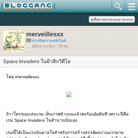
merveillesxx
ฝากข้อความหลังไมค์
ผู้ติดตามบล็อก : 58 คน
Space Invaders ในมิวสิกวิดีโอ
โดย merveillesxx
ถ้าาใครชอบเล่นเกม เห็นภาพข้างบนแล้วคงร้องอ๋อทันที เพราะนี่คือ
เกม Space Invaders ในตำนานนั่นเอง
เกมนี้ได้เป็นแรงบันดาลใจสำหรับการสร้างสรรค์ผลงานมากมาย