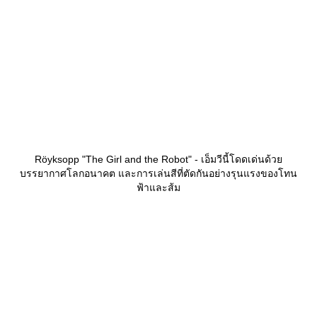
Röyksopp "The Girl and the Robot" - เอ็มวีนี้โดดเด่นด้วย
บรรยากาศโลกอนาคต และการเล่นสีที่ตัดกันอย่างรุนแรงของโทน
ฟ้าและส้ม