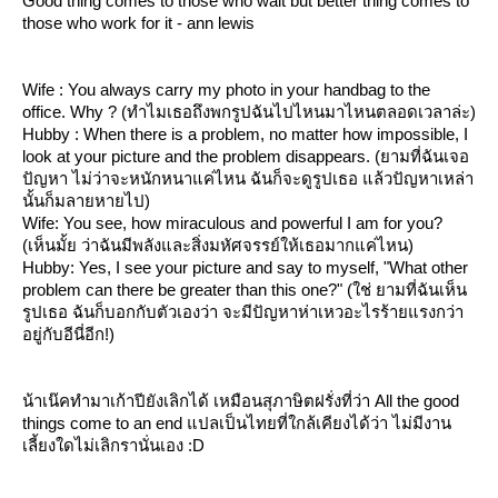
Good thing comes to those who wait but better thing comes to
those who work for it - ann lewis
Wife : You always carry my photo in your handbag to the
office. Why ? (ทำไมเธอถึงพกรูปฉันไปไหนมาไหนตลอดเวลาล่ะ)
Hubby : When there is a problem, no matter how impossible, I
look at your picture and the problem disappears. (ยามที่ฉันเจอ
ปัญหา ไม่ว่าจะหนักหนาแค่ไหน ฉันก็จะดูรูปเธอ แล้วปัญหาเหล่า
นั้นก็มลายหายไป)
Wife: You see, how miraculous and powerful I am for you?
(เห็นมั้ย ว่าฉันมีพลังและสิ่งมหัศจรรย์ให้เธอมากแค่ไหน)
Hubby: Yes, I see your picture and say to myself, "What other
problem can there be greater than this one?" (ใช่ ยามที่ฉันเห็น
รูปเธอ ฉันก็บอกกับตัวเองว่า จะมีปัญหาห่าเหวอะไรร้ายแรงกว่า
อยู่กับอีนี่อีก!)
น้าเน๊คทำมาเก้าปียังเลิกได้ เหมือนสุภาษิตฝรั่งที่ว่า All the good
things come to an end แปลเป็นไทยที่ใกล้เคียงได้ว่า ไม่มีงาน
เลี้ยงใดไม่เลิกรานั่นเอง :D