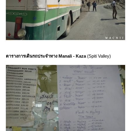
ตารางการเดินรถประจำทาง Manali - Kaza
(Spiti Valley)