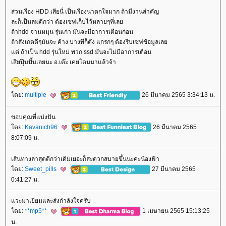
ส่วนเรื่อง HDD เสียนี่ เป็นเรื่องน่าตกใจมาก ถ้ามีงานสำคัญ
ละก็เป็นลมดีกว่า ต้องเซฟเก็บไว้หลายๆที่เล
ถ้าhdd จานหมุน รุ่นเก่า มันจะมีอาการเตือนก่อน
ถ้าสังเกตดีๆมันจะ ค้าง บางทีก็ดัง แกรกๆ ต้องรีบเซฟข้อมูลเล
ต่ ถ้าเป็น hdd รุ่นใหม่ พวก ssd มันจะไม่มีอาการเตือน
เสียปุ๊บปั๊บเลยนะ อ.เต๊ะ เคยโดนมาแล้วจ้า
ดย:
multiple
26 มีนาคม 2565 3:34:13 น.
ขอบคุณที่แบ่งปัน
ดย:
Kavanich96
26 มีนาคม 2565
8:07:09 น.
เส้นทางล่าสุดดีกว่าเดิมเยอะก็สะดวกสบายขึ้นนะคะน้องฟ้า
ดย:
Sweet_pills
27 มีนาคม 2565
0:41:27 น.
วะมาเยี่ยมและส่งกำลังใจครับ
ดย:
**mp5**
1 เมษายน 2565 15:13:25
น.