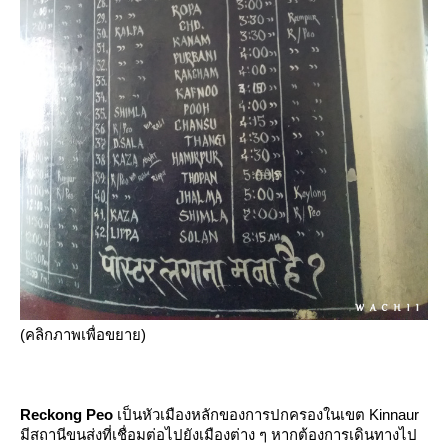
(คลิกภาพเพื่อขยาย)
Reckong Peo
เป็นหัวเมืองหลักของการปกครองในเขต Kinnaur
มีสถานีขนส่งที่เชื่อมต่อไปยังเมืองต่าง ๆ หากต้องการเดินทางไป