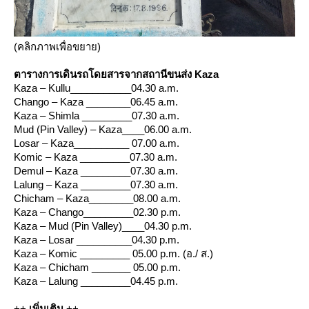
(คลิกภาพเพื่อขยาย)
ตารางการเดินรถโดยสารจากสถานีขนส่ง
Kaza
Kaza – Kullu___________04.30 a.m.
Chango – Kaza ________06.45 a.m.
Kaza – Shimla _________07.30 a.m.
Mud
(Pin Valley)
– Kaza____06.00 a.m.
Losar – Kaza__________ 07.00 a.m.
Komic – Kaza _________07.30 a.m.
Demul – Kaza _________07.30 a.m.
Lalung – Kaza _________07.30 a.m.
Chicham – Kaza________08.00 a.m.
Kaza – Chango_________02.30 p.m.
Kaza – Mud
(Pin Valley)
____04.30 p.m.
Kaza – Losar __________04.30 p.m.
Kaza – Komic _________ 05.00 p.m. (อ./ ส.)
Kaza – Chicham _______ 05.00 p.m.
Kaza – Lalung _________04.45 p.m.
++
เพิ่มเติม
++