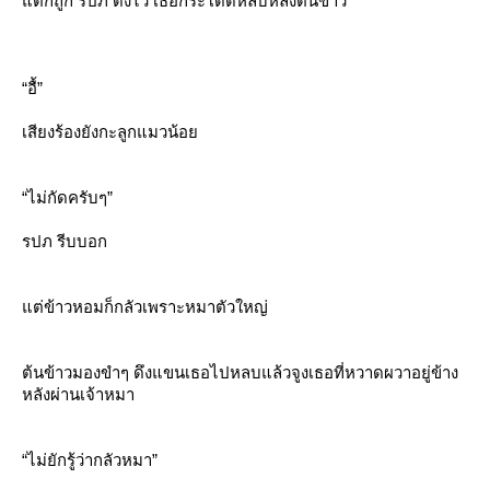
ต่ก็ถูก รปภ ดึงไว้ เธอกระโดดหลบหลังต้นข้าว
“อื้”
เสียงร้องยังกะลูกแมวน้อ
“ไม่กัดครับๆ”
รปภ รีบบอก
ต่ข้าวหอมก็กลัวเพราะหมาตัวใหญ่
ต้นข้าวมองขำๆ ดึงแขนเธอไปหลบแล้วจูงเธอที่หวาดผวาอยู่ข้าง
หลังผ่านเจ้าหมา
“ไม่ยักรู้ว่ากลัวหมา”