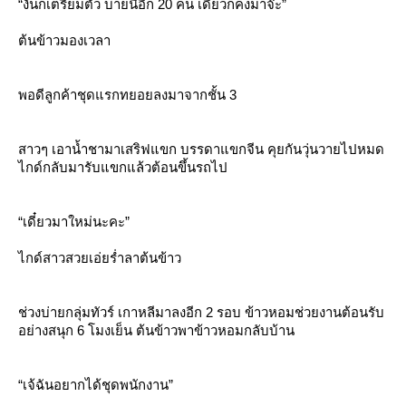
“งั้นก็เตรียมตัว บ่ายนี้อีก 20 คน เดี๋ยวก็คงมาจ๊ะ”
ต้นข้าวมองเวลา
พอดีลูกค้าชุดแรกทยอยลงมาจากชั้น 3
สาวๆ เอาน้ำชามาเสริฟแขก บรรดาแขกจีน คุยกันวุ่นวายไปหมด
ไกด์กลับมารับแขกแล้วต้อนขึ้นรถไป
“เดี๋ยวมาใหม่นะคะ”
ไกด์สาวสวยเอ่ยร่ำลาต้นข้าว
ช่วงบ่ายกลุ่มทัวร์ เกาหลีมาลงอีก 2 รอบ ข้าวหอมช่วยงานต้อนรับ
อย่างสนุก 6 โมงเย็น ต้นข้าวพาข้าวหอมกลับบ้าน
“เจ้ฉันอยากได้ชุดพนักงาน”