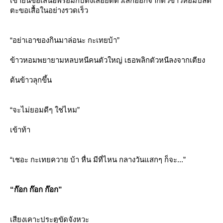
เขายื่นข้อเสนอพร้อมกับดึงเสื้อยืดตัวเล็กออกจากตัวข้าวหอมปลด
ตะขอเสื้อในอย่างรวดเร็ว
“อย่าเอาของกินมาล่อนะ กะเทยบ้า”
ข้าวหอมพยายามหลบหนีคนตัวใหญ่ เธอพลิกตัวหนีลงจากเตียง
ต้นข้าวลุกขึ้น
“จะไม่ยอมดีๆ ใช่ไหม”
เข้าท้า
“เชอะ กะเทยควาย บ้า หื่น มีที่ไหน กลางวันแสกๆ ก็จะ...”
“ก๊อก ก๊อก ก๊อก”
เสียงเคาะประตูขัดจังหวะ