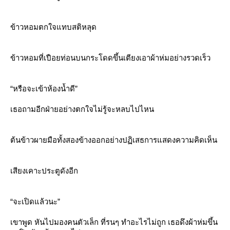
ข้าวหอมตกใจแทบสติหลุด
ข้าวหอมที่เปือยท่อนบนกระโดดขึ้นเตียงเอาผ้าห่มอย่างรวดเร็ว
“หรือจะเข้าห้องน้ำดี”
เธอถามอีกฝ่ายอย่างตกใจไม่รู้จะหลบไปไหน
ต้นข้าวผายมือทั้งสองข้างออกอย่างปฏิเสธการแสดงความคิดเห็น
เสียงเคาะประตูดังอีก
“จะเปิดแล้วนะ”
เขาพูด หันไปมองคนตัวเล็ก ที่รนๆ ทำอะไรไม่ถูก เธอดึงผ้าห่มขึ้น