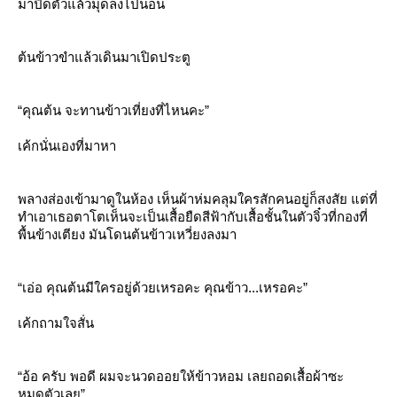
มาปิดตัวแล้วมุดลงไปนอน
ต้นข้าวขำแล้วเดินมาเปิดประตู
“คุณต้น จะทานข้าวเที่ยงที่ไหนคะ”
เค้กนั่นเองที่มาหา
พลางส่องเข้ามาดูในห้อง เห็นผ้าห่มคลุมใครสักคนอยู่ก็สงสัย แต่ที่
ทำเอาเธอตาโตเห็นจะเป็นเสื้อยืดสีฟ้ากับเสื้อชั้นในตัวจิ๋วที่กองที่
พื้นข้างเตียง มันโดนต้นข้าวเหวี่ยงลงมา
“เอ่อ คุณต้นมีใครอยู่ด้วยเหรอคะ คุณข้าว...เหรอคะ”
เค้กถามใจสั่น
“อ้อ ครับ พอดี ผมจะนวดออยให้ข้าวหอม เลยถอดเสื้อผ้าซะ
หมดตัวเลย”