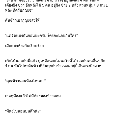
“รีสอร์ท พี่จองไว้ 9 หลังนะครับ สาวๆ อยู่หลังละ 4 คน โซน 4
เตียงฝั่ง ขวา อีกหลังได้ 5 คน อยู่ฝั่ง ซ้าย 7 หลัง ส่วนหนุ่มๆ 3 คน 1
หลัง ที่ครับกุญเจ”
ต้นข้าวเอากุญเจส่งให้
“แต่จัดแบ่งกันก่อนนะครับ ใครจะนอนกับใคร”
เมื่อแบ่งห้องกันเรียบร้อ
เค้กได้นอนกับพี่แก้ว ดูเหมือนจะไม่พอใจที่ได้ร่วมกับคนอื่นๆ อีก
4 คน หันไปหาต้นข้าวที่ยืนคุยกับข้าวหอมอยู่ก็เดินตรงดิ่งมาหา
“คุณข้าวนอนห้องไหนคะ”
เธอดูห้องแล้วไม่มีห้องของข้าวหอม
“พี่คงไปนอนบนตึกค่ะ”