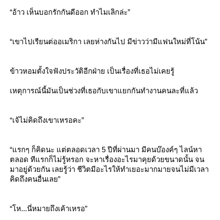
“อ้าว เห็นบอกรักกันดีออก ทำไมเลิกล่ะ”
“เขาไปเรียนต่ออเมริกา เลยห่างกันไป มีข่าวว่ามีแฟนใหม่ที่โน้น”
ข้าวหอมตั้งใจฟังประวัติอีกฝ่าย เป็นเรื่องที่เธอไม่เคยรู้
เหตุการณ์นี้มันเป็นช่วงที่เธอกับเขาแยกกันทำงานคนละที่แล้ว
“เจ้ไม่คิดถึงเขาเหรอคะ”
“แรกๆ ก็คิดนะ แต่ตลอดเวลา 5 ปีที่ผ่านมา มีคนบ๊องค์ๆ ไลน์หา
ตลอด ทีแรกก็ไม่รู้หรอก จะหาเรื่องอะไรมาคุยด้วยขนาดนั้น จน
มาอยู่ด้วยกัน เลยรู้ว่า ชีวิตมีอะไรให้ทำเยอะมากมายจนไม่มีเวลา
คิดถึงคนอื่นเลย”
“โห...นี่หมายถึงเค้าเหรอ”