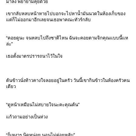
มาลง พยายามคุยด้ว
เขากลับหลบหน้าหายไปบอกจะไปหาน้ำมันนวดในห้องเก็บของ
ต่ก็ไม่ออกมาอีกเลยจนเธอพาคณะทัวร์กลับ
“คอยดูนะ จนหลบไปถึงชาติไหน ฉันจะคอยตามจิกคุณแบบนี้แห
ล่ะ”
เธอตั้งมาตรปรารถนาไว้ในใจ
ต้นข้าวนั่งท้าวคางใจลอยอยู่ในครัว วันนี้เขากินข้าวในห้องครัวคน
เดียว
“ดูหน้าเหมือนไม่สบายใจนะคะคุณต้น”
ก้วถามอย่างเป็นห่วง
“ก็เหงาๆ นิดหน่อย นอนไม่ค่อยหลับ”