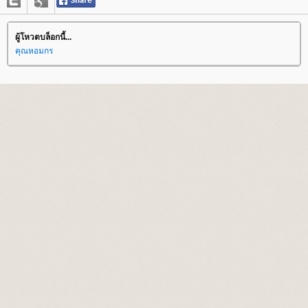
ผู้โหวตบล็อกนี้...
คุณหอมกร