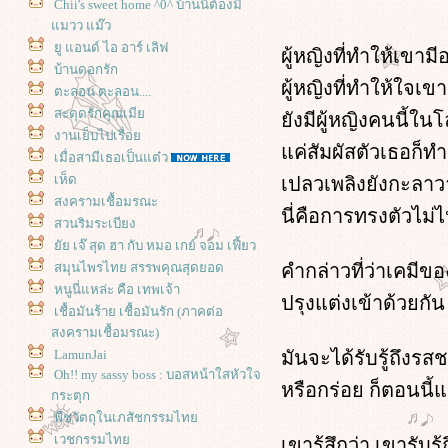
Chii's sweet home ^0^ บ้านนี้ต้องมี
มวว แม๊ว
ู แอนด์ ไอ อาร์ เลิฟ
ผู้หญิงที่ทำให้เขาม
บ้านดอกรัก
ผู้หญิงที่ทำให้ใจเขา
ตะลอน ตะลอน....
สะดุดรักคุณเมี
ังมีผู้หญิงคนนี้ใน
งานเย็บไปเรื่อ
ค่สัมผัสตัวเธอก็ทำ
เมื่อสามีเธอเป็นแต๋ว
เห็ด
เปลวเพลิงยังกะลาว
สงครามเชื้อมรณะ
นี่คือการทรงตัวไม่
สวนริมระเบียง
ัย เจ๊ สุด ฮา กับ หมอ เกย์ จอม เฟี้ยว
คำกล่าวที่ว่าเคมีขอ
สมุนไพรไทย สรรพคุณสุดยอด
หนูนี่แหล่ะ คือ เทพเจ้า
ปรุงแต่งเข้าด้วยกัน
เชื้อมันร้าย เชื้อมันรัก (ภาคต่อ
สงครามเชื้อมรณะ)
มันจะได้รับรู้ถึงร
LamunJai
Oh!! my sassy boss : บอสหน้าใสหัวใจ
หรือกร่อย ก็ตอนนี้แ
กระตุก
พืชวัตถุในเภสัชกรรมไท
เวชกรรมไท
เขารู้สึกว่า เขารับร