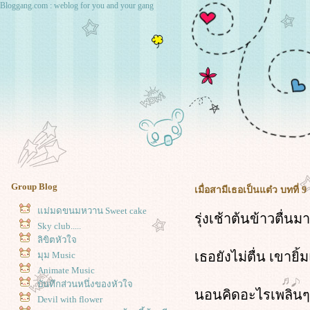
Bloggang.com : weblog for you and your gang
Group Blog
เมื่อสามีเธอเป็นแต๋ว บทที่ 9
ม่มดขนมหวาน Sweet cake
รุ่งเช้าต้นข้าวตื่
Sky club.....
ลิขิตหัวใจ
เธอยังไม่ตื่น เขายิ้
มุม Music
Animate Music
บันทึกส่วนหนึ่งของหัวใจ
นอนคิดอะไรเพลินๆ
Devil with flower