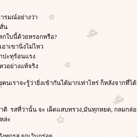
ีอารมณ์อย่างว่า
สั่น
โลกใบนี้ด้วยหรอกหรือ?
เอาเขานิ่งไม่ไหว
าปะทุร้อนแรง
ไหวอย่างแท้จริง
งคนเราจะรู้ว่ายิ่งเข้ากันได้มากเท่าไหร่ ก็หลังจากที
สชาติ รสที่ว่านั้น จะ เผ็ดแสบทรวง,มันทุกหยด, กลมกล่
หล่ะ
ู้ถึงทุกรส ยกเว้นกร่อ