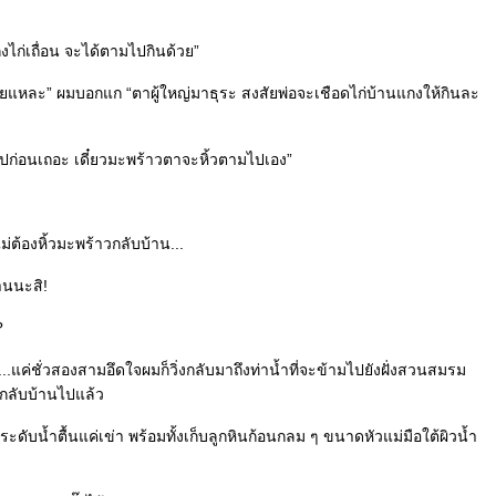
งไก่เถื่อน จะได้ตามไปกินด้วย”
นด้วยแหละ” ผมบอกแก “ตาผู้ใหญ่มาธุระ สงสัยพ่อจะเชือดไก่บ้านแกงให้กินละ
ลับไปก่อนเถอะ เดี๋ยวมะพร้าวตาจะหิ้วตามไปเอง”
ต้องหิ้วมะพร้าวกลับบ้าน...
้านนะสิ!
?
..แค่ชั่วสองสามอึดใจผมก็วิ่งกลับมาถึงท่าน้ำที่จะข้ามไปยังฝั่งสวนสมรม
ันกลับบ้านไปแล้ว
่ระดับน้ำตื้นแค่เข่า พร้อมทั้งเก็บลูกหินก้อนกลม ๆ ขนาดหัวแม่มือใต้ผิวน้ำ