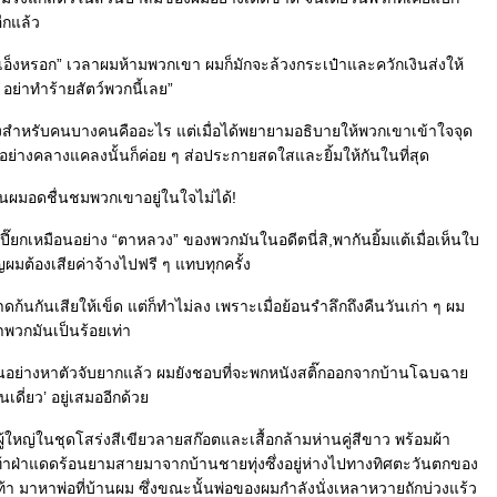
ีกแล้ว
พวกเอ็งหรอก” เวลาผมห้ามพวกเขา ผมก็มักจะล้วงกระเป๋าและควักเงินส่งให้
 อย่าทำร้ายสัตว์พวกนี้เลย”
ริงสำหรับคนบางคนคืออะไร แต่เมื่อได้พยายามอธิบายให้พวกเขาเข้าใจจุด
่างคลางแคลงนั้นก็ค่อย ๆ ส่อประกายสดใสและยิ้มให้กันในที่สุด
 จนผมอดชื่นชมพวกเขาอยู่ในใจไม่ได้!
เปี๊ยกเหมือนอย่าง “ตาหลวง” ของพวกมันในอดีตนี่สิ,พากันยิ้มแต้เมื่อเห็นใบ
ผมต้องเสียค่าจ้างไปฟรี ๆ แทบทุกครั้ง
ก้นกันเสียให้เข็ด แต่ก็ทำไม่ลง เพราะเมื่อย้อนรำลึกถึงคืนวันเก่า ๆ ผม
่าพวกมันเป็นร้อยเท่า
อย่างหาตัวจับยากแล้ว ผมยังชอบที่จะพกหนังสติ๊กออกจากบ้านโฉบฉา
ินเดี่ยว’ อยู่เสมออีกด้ว
ู้ใหญ่ในชุดโสร่งสีเขียวลายสก๊อตและเสื้อกล้ามห่านคู่สีขาว พร้อมผ้า
เท้าฝ่าแดดร้อนยามสายมาจากบ้านชายทุ่งซึ่งอยู่ห่างไปทางทิศตะวันตกของ
เท้า มาหาพ่อที่บ้านผม ซึ่งขณะนั้นพ่อของผมกำลังนั่งเหลาหวายถักบ่วงแร้ว