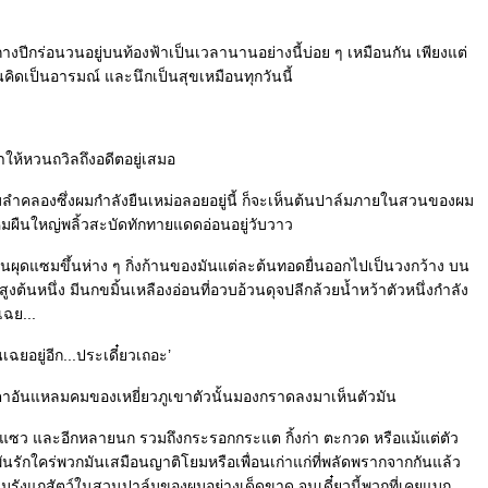
ากางปีกร่อนวนอยู่บนท้องฟ้าเป็นเวลานานอย่างนี้บ่อย ๆ เหมือนกัน เพียงแต่
นคิดเป็นอารมณ์ และนึกเป็นสุขเหมือนทุกวันนี้
ให้หวนถวิลถึงอดีตอยู่เสมอ
ำคลองซึ่งผมกำลังยืนเหม่อลอยอยู่นี้ ก็จะเห็นต้นปาล์มภายในสวนของผม
มผืนใหญ่พลิ้วสะบัดทักทายแดดอ่อนอยู่วับวาว
นผุดแซมขึ้นห่าง ๆ กิ่งก้านของมันแต่ละต้นทอดยื่นออกไปเป็นวงกว้าง บน
ูงต้นหนึ่ง มีนกขมิ้นเหลืองอ่อนที่อวบอ้วนดุจปลีกล้วยน้ำหว้าตัวหนึ่งกำลัง
ฉย...
เฉยอยู่อีก...ประเดี๋ยวเถอะ’
าอันแหลมคมของเหยี่ยวภูเขาตัวนั้นมองกราดลงมาเห็นตัวมัน
แซว และอีกหลายนก รวมถึงกระรอกกระแต กิ้งก่า ตะกวด หรือแม้แต่ตัว
ูกพันรักใคร่พวกมันเสมือนญาติโยมหรือเพื่อนเก่าแก่ที่พลัดพรากจากกันแล้ว
รังแกสัตว์ในสวนปาล์มของผมอย่างเด็ดขาด จนเดี๋ยวนี้พวกที่เคยแบก