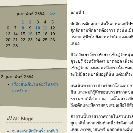
ตอนที่ 1
กุมภาพันธ์ 2554
>>
1
2
3
4
5
ปกติการตัดลูกปาล์มในสวนออกไปขาย 
6
7
8
9
10
11
12
สุกจัดตามที่ตลาดต้องการ ดังนั้นเม
13
14
15
16
17
18
19
กระบะคู่ชีพไปยังสวนปาล์มของผมที่คุ
20
21
22
23
24
25
26
เสมอ
27
28
ชีวิตวัยเยาว์กระทั่งย่างเข้าสู่วั
คุระบุรี จังหวัดพังงา มาตลอด เพิ่ง
เข้าสู่วัยกลางคน แต่ถึงกระนั้น พ่อ
จะไม่มีสวนปาล์มอยู่ที่นั่น แต่ผมก็
2 กุมภาพันธ์ 2554
เรื่องสั้น/คืนวันล่องไหลชั่ว
บนเส้นทางกว่าสามร้อยกิโลเมตร ระห
กะพริบตา
ชิน และผมก็รู้สึกชอบบรรยากาศข
ธรรมชาติที่สวยงาม... แม้ไม่อาจเท
ถึงอดีตและมีความสุขเสมอเมื่อได้สั
สายวันนี้บรรยากาศภายในสวนปาล์มข
ภูเขาสีน้ำตาลเข้มตัวหนึ่งกำลังกา
เทียบเท่าพญาอินทรี-นกยักษ์ของผืน
จะลองรักอีกสักครั้ง บทที่ 9