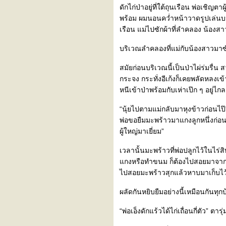
13
ดักไก่ป่าอยู่ที่ใต้ถุนเรือน พ่อเชิญต
นิยาย/อดีตรักเหมืองป่า ตอนที่
พร้อม ผมนอนคว่ำหน้าวาดรูปเล่น
12
เรือน แม่ไปซักผ้าที่ลำคลอง น้อ
เรื่องสั้นตกรอบครับ
นิยาย/อดีตรักเหมืองป่า ตอนที่
บริเวณลำคลองที่แม่กับน้องสาวมาซ
11
นิยาย/อดีตรักเหมืองป่า ตอนที่
สมัยก่อนบริเวณนี้เป็นป่าไผ่ร่มรื
10
กระจง กระทั่งอีเก้งก็เคยพลัดหลงเข
นิยาย/อดีตรักเหมืองป่า ตอนที่
หนีเข้าป่าพร้อมกับเห่าเป๊ก ๆ อยู่ไก
9
นิยาย/อดีตรักเหมืองป่า ตอนที่
“นุ้ยไปตามแม่กลับมาหุงข้าวก่อนไป๊
8
พ่อขอยืมมะพร้าวมาแกงลูกหนึ่งก่อน 
นิยาย/อดีตรักเหมืองป่า ตอนที่
7
ผู้ใหญ่มาเยี่ยม”
นิยาย/อดีตรักเหมืองป่า ตอนที่
6
เวลานั้นมะพร้าวที่พ่อปลูกไว้ในไร่ส
นิยาย/อดีตรักเหมืองป่า ตอนที่
กงหรือทำขนม ก็ต้องไปสอยมาจากสวน
5
ไปสอยมะพร้าวสุกแล้วหาบมาเก็บไว้
นิยาย/อดีตรักเหมืองป่า ตอนที่
4
ผลัดกันหยิบยืมอย่างนี้เหมือนกันทุกบ
นิยาย/อดีตรักเหมืองป่า ตอนที่
3
“พ่อเอ็งดักแร้วได้ไก่เถื่อนกี่ตัว” ตาร
นิยาย/อดีตรักเหมืองป่า ตอนที่