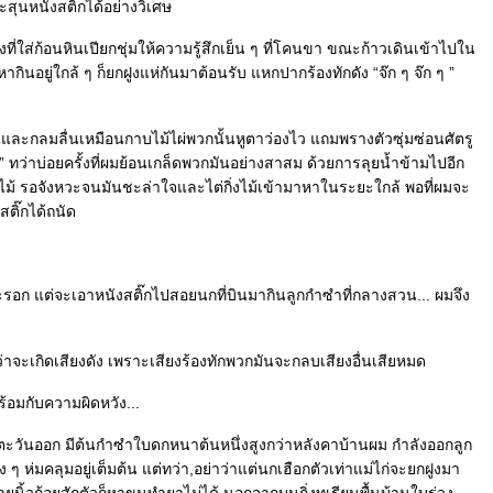
ะสุนหนังสติ๊กได้อย่างวิเศษ
งที่ใส่ก้อนหินเปียกชุ่มให้ความรู้สึกเย็น ๆ ที่โคนขา ขณะก้าวเดินเข้าไปใน
กินอยู่ใกล้ ๆ ก็ยกฝูงแห่กันมาต้อนรับ แหกปากร้องทักดัง “จ๊ก ๆ จ๊ก ๆ ”
ละกลมลื่นเหมือนกาบไม้ไผ่พวกนั้นหูตาว่องไว แถมพรางตัวซุ่มซ่อนศัตรู
ทว่าบ่อยครั้งที่ผมย้อนเกล็ดพวกมันอย่างสาสม ด้วยการลุยน้ำข้ามไปอีก
ุ่มไม้ รอจังหวะจนมันชะล่าใจและไต่กิ่งไม้เข้ามาหาในระยะใกล้ พอที่ผมจะ
ติ๊กได้ถนัด
ระรอก แต่จะเอาหนังสติ๊กไปสอยนกที่บินมากินลูกกำซำที่กลางสวน... ผมจึง
ังว่าจะเกิดเสียงดัง เพราะเสียงร้องทักพวกมันจะกลบเสียงอื่นเสียหมด
ร้อมกับความผิดหวัง...
ตะวันออก มีต้นกำซำใบดกหนาต้นหนึ่งสูงกว่าหลังคาบ้านผม กำลังออกลูก
ๆ ห่มคลุมอยู่เต็มต้น แต่ทว่า,อย่าว่าแต่นกเฮือกตัวเท่าแม่ไก่จะยกฝูงมา