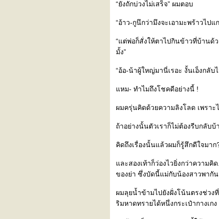
2
“ยังถักบ่วงไม่เสร็จ” ผมตอบ
นิยาย/อดีตรักเหมืองป่า ตอนที่
1
“อ้าว-กูนึกว่ามึงจะเอามะพร้าวไปแก
เรื่องสั้น/คืนวันล่องไหลชั่ว
กะพริบตา
“แต่พ่อก็สั่งให้ตาไปกินข้าวที่บ้า
เรื่องสั้น-ดักไซแห้ง
มั้ง”
“อ้อ-น้าผู้ใหญ่มานี่เรอะ งั้นเอ็งก
หม- ทำไมถึงโชคดีอย่างนี้ !
ผมครุ่นคิดด้วยความลิงโลด เพราะไม่
ถ้าอย่างนั้นตัวเราก็ไม่ต้องรีบกลับบ
คิดถึงเรื่องนั้นแล้วผมก็รู้สึกดีใจมาก
ละสองเท้าก็ว่องไวยิ่งกว่าความคิด.
ของย่า ซึ่งบัดนี้แม่กับน้องสาวพาก
ผมลุยน้ำข้ามไปยังฝั่งโน้นตรงช่วงที
ริมหาดทรายได้หนึ่งกระเป๋ากางเกง