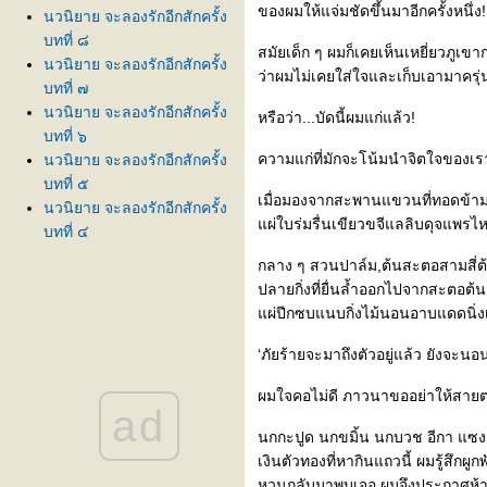
ของผมให้แจ่มชัดขึ้นมาอีกครั้งหนึ่ง!
นวนิยาย จะลองรักอีกสักครั้ง
บทที่ ๘
สมัยเด็ก ๆ ผมก็เคยเห็นเหยี่ยวภูเข
นวนิยาย จะลองรักอีกสักครั้ง
ว่าผมไม่เคยใส่ใจและเก็บเอามาครุ่
บทที่ ๗
นวนิยาย จะลองรักอีกสักครั้ง
หรือว่า...บัดนี้ผมแก่แล้ว!
บทที่ ๖
ความแก่ที่มักจะโน้มนำจิตใจของเรา
นวนิยาย จะลองรักอีกสักครั้ง
บทที่ ๕
เมื่อมองจากสะพานแขวนที่ทอดข้ามล
นวนิยาย จะลองรักอีกสักครั้ง
ผ่ใบร่มรื่นเขียวขจีแลลิบดุจแพรไห
บทที่ ๔
นวนิยาย จะลองรักอีกสักครั้ง
กลาง ๆ สวนปาล์ม,ต้นสะตอสามสี่ต้
บทที่ ๓
ปลายกิ่งที่ยื่นล้ำออกไปจากสะตอต้นส
นวนิยาย จะลองรักอีกสักครั้ง
ผ่ปีกซบแนบกิ่งไม้นอนอาบแดดนิ่งเ
บทที่ ๒
นวนิยาย จะลองรักอีกสักครั้ง
‘ภัยร้ายจะมาถึงตัวอยู่แล้ว ยังจะนอน
บทที่ ๑
ผมใจคอไม่ดี ภาวนาขออย่าให้สายต
นิยายอดีตรักเหมืองป่า บทที่ 32
ad
นิยายอดีตรักเหมืองป่า บทที่ 31
นกกะปูด นกขมิ้น นกบวช อีกา แซง
นิยายอดีตรักเหมืองป่า บทที่ 30
เงินตัวทองที่หากินแถวนี้ ผมรู้สึกผ
นิยายอดีตรักเหมืองป่า บทที่ 29
หวนกลับมาพบเจอ ผมจึงประกาศห้าม