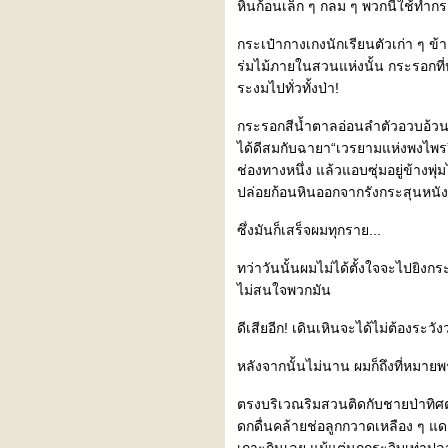
หินก้อนเล็ก ๆ กลม ๆ พวกนี้ใช้ทำกร
กระเป๋ากางเกงนักเรียนตัวเก่า ๆ ข้า
ร่มไม้ภายในสวนแห่งนั้น กระรอกที่หา
ระงมไปทั่วทั้งป่า!
กระรอกสีน้ำตาลอ่อนลำตัวอวบอ้วนแ
ได้ดีสมกับฉายา“เวรยามแห่งพงไพร” 
ช่องทางหนึ่ง แล้วแอบซุ่มอยู่ข้างพ
ปล่อยก้อนหินออกจากรังกระสุนหนังส
ซึ่งมันก็เสร็จผมทุกราย...
ทว่าวันนั้นผมไม่ได้ตั้งใจจะไปยิงก
ไม่สนใจพวกมัน
ดีเสียอีก! เดินเหินจะได้ไม่ต้องระว
หลังจากนั้นไม่นาน ผมก็ถึงที่หมายพ
ตรงบริเวณริมสวนติดกับชายป่าทิศ
ดกดื่นคล้ายช่อลูกกวาดเหลือง ๆ แดง 