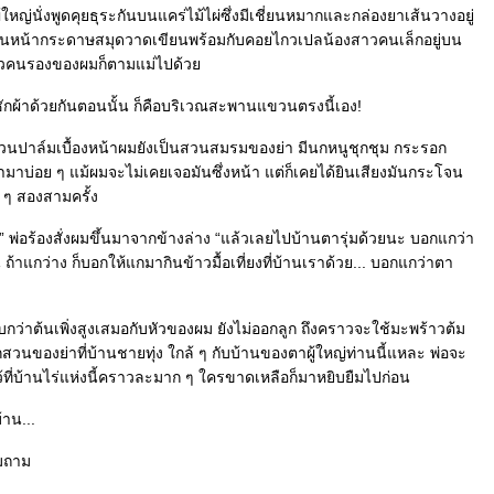
าผู้ใหญ่นั่งพูดคุยธุระกันบนแคร่ไม้ไผ่ซึ่งมีเชี่ยนหมากและกล่องยาเส้นวางอยู่
บนหน้ากระดาษสมุดวาดเขียนพร้อมกับคอยไกวเปลน้องสาวคนเล็กอยู่บน
งสาวคนรองของผมก็ตามแม่ไปด้ว
ักผ้าด้วยกันตอนนั้น ก็คือบริเวณสะพานแขวนตรงนี้เอง!
่น สวนปาล์มเบื้องหน้าผมยังเป็นสวนสมรมของย่า มีนกหนูชุกชุม กระรอก
้ามาบ่อย ๆ แม้ผมจะไม่เคยเจอมันซึ่งหน้า แต่ก็เคยได้ยินเสียงมันกระโจน
ล ๆ สองสามครั้ง
” พ่อร้องสั่งผมขึ้นมาจากข้างล่าง “แล้วเลยไปบ้านตารุ่มด้วยนะ บอกแกว่า
ถ้าแกว่าง ก็บอกให้แกมากินข้าวมื้อเที่ยงที่บ้านเราด้วย... บอกแกว่าตา
ิบกว่าต้นเพิ่งสูงเสมอกับหัวของผม ยังไม่ออกลูก ถึงคราวจะใช้มะพร้าวต้ม
ของย่าที่บ้านชายทุ่ง ใกล้ ๆ กับบ้านของตาผู้ใหญ่ท่านนี้แหละ พ่อจะ
ที่บ้านไร่แห่งนี้คราวละมาก ๆ ใครขาดเหลือก็มาหยิบยืมไปก่อน
้าน...
ุ่มถาม