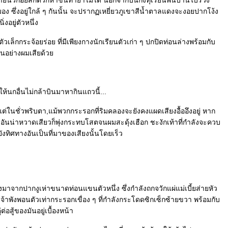
ยนิ้วก้อยสักตัวก็หาขนทำยาไม่ได้ นอกจากบนกิ่งทุเรียนพื้นบ้านใบร่วง
ซึ่งอยู่ใกล้ ๆ กันนั้น จะปรากฏเหยี่ยวภูเขาสีน้ำตาลแดงจะงอยปากโง้ง
งอยู่ตัวหนึ่ง
ายตัวเล็กกระจ้อยร่อย ที่มีเพียงกางนักเรียนตัวเก่า ๆ ปกปิดท่อนล่างพร้อมกับ
ือนอย่างผมเสียด้ว
ห้นกอื่นไม่กล้าบินมาหากินแถวนี้...
ต่ในชั่วพริบตา,แม้พวกกระรอกที่ริมคลองจะยังคงแผดเสียงอื้ออึงอยู่ หาก
อันน่าหวาดเสียวก็พุ่งกระทบโสตจนผมสะดุ้งเฮือก ชะงักเท้าที่กำลังจะควบ
งทิศทางอันเป็นที่มาของเสียงนั้นโดยเร็ว
นดังมาจากปากงูเห่าขนาดท่อนแขนตัวหนึ่ง ซึ่งกำลังถกจวักแผ่แม่เบี้ยส่ายหัว
ังพอนตัวเท่ากระรอกเขื่อง ๆ ที่กำลังกระโดดซิกเซ็กซ้ายขวา พร้อมกับ
อสู้ของมันอยู่เบื้องหน้า