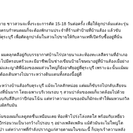
ชาวสวนจะทิ้งระยะการตัด 15-18 วันต่อครั้ง เพื่อให้ลูกปาล์มแต่ละรุ่น
ื่อครบกำหนดผมก็จะต้องพักงานประจำที่ร้านทำป้ายที่บ้านส้อง แล้วขับ
ระบุรี เพื่อตัดลูกปาล์มในสวนไปขายให้กับลานเทที่เปิดรับซื้ออยู่ที่นั่น
ยหนุ่ม ผมคลุกคลีอยู่กับบรรยากาศบ้านไร่ปลายนาและท้องทะเลสีครามที่อำเภอ
จะไปมีครอบครัวและมีอาชีพเป็นช่างเขียนป้ายโฆษณาอยู่ที่บ้านส้องเมื่อย่าง
แม่และญาติพี่น้องของผมส่วนใหญ่ก็ยังอาศัยอยู่ที่คุระบุรี เพราะฉะนั้นแม้ผม
จะต้องเดินทางไปมาระหว่างดินแดนทั้งสองนี้อยู่ดี
ว่างบ้านส้องกับคุระบุรี แม้จะไกลสักหน่อย แต่ผมก็ขับรถไปกลับเสียจน
องที่นั่นมาก โดยเฉพาะบริเวณรอบ ๆ สวนปาล์มของผมก็แวดล้อมไปด้ว
ียบกับสี่สิบกว่าปีก่อนโน้น แต่ทว่าความงามของมันก็มักจะทำให้ผมหวนถวิล
มผัสกับมัน
องผมก็แลดูสดชื่นเหมือนเคย ท้องฟ้าโปร่งโล่งสดใส พร้อมกับเหยี่ยว
งปีกร่อนวนเป็นวงกว้างไปรอบ ๆ อย่างเพลิดเพลิน แม้ตัวมันจะไม่ใหญ่โต
ป่า แต่ทว่าภาพที่กำลังปรากฏแก่สายตาผมในขณะนี้ ก็ปลุกเร้าความหลัง