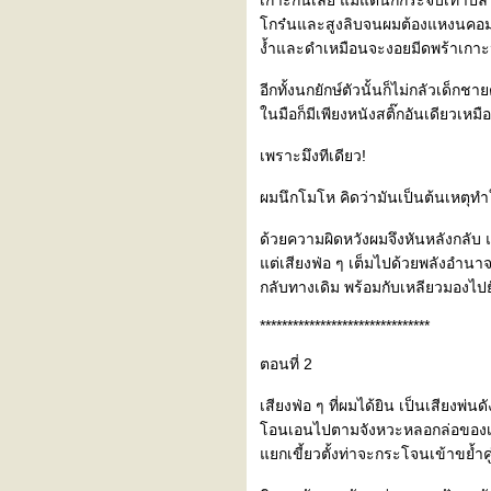
เกาะกินเลย แม้แต่นกกระจิบเท่าปลา
กร๋นและสูงลิบจนผมต้องแหงนคอมอง 
ง้ำและดำเหมือนจะงอยมีดพร้าเกาะนิ่
อีกทั้งนกยักษ์ตัวนั้นก็ไม่กลัวเด็กช
นมือก็มีเพียงหนังสติ๊กอันเดียวเหม
เพราะมึงทีเดียว!
ผมนึกโมโห คิดว่ามันเป็นต้นเหตุทำใ
ด้วยความผิดหวังผมจึงหันหลังกลับ แ
ต่เสียงฟ่อ ๆ เต็มไปด้วยพลังอำนาจ
กลับทางเดิม พร้อมกับเหลียวมองไปยั
*******************************
ตอนที่ 2
เสียงฟ่อ ๆ ที่ผมได้ยิน เป็นเสียงพ่
อนเอนไปตามจังหวะหลอกล่อของเจ้าพ
กเขี้ยวตั้งท่าจะกระโจนเข้าขย้ำคู่ต่