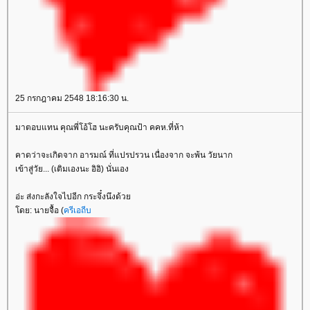
25 กรกฎาคม 2548 18:16:30 น.
มาตอบแทน คุณพี่โอ้โฮ นะครับคุณป้า คคห.ที่ห้า
คาดว่าจะเกิดจาก อารมณ์ ที่แปรปรวน เนื่องจาก จะพ้น วัยนาก
เข้าสู่วัย... (เติมเองนะ อิอิ) นั่นเอง
อ่ะ ส่งกะลังใจไปอีก กระจึ๋งนึงด้ว
ดย: นายจื้อ (
ครีเอถีบ