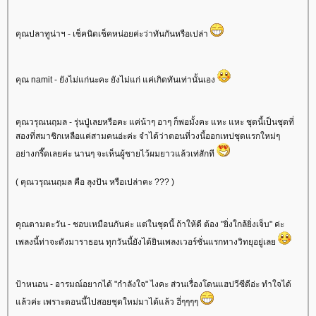
คุณปลาทูน่าฯ - เช็คนิดเช็คหน่อยค่ะว่าทันกันหรือเปล่า
คุณ namit - ยังไม่แก่นะคะ ยังไม่แก่ แค่เกิดทันเท่านั้นเอง
คุณวรุณนฤมล - รุ่นปู่เลยหรือคะ แค่น้าๆ อาๆ ก็พอมั้งคะ แหะ แหะ ชุดนี้เป็นชุดที่
สองที่สมาชิกเหลือแค่สามคนอ่ะค่ะ จำได้ว่าตอนที่วงนี้ออกเทปชุดแรกใหม่ๆ
อย่างกรี๊ดเลยค่ะ นานๆ จะเห็นผู้ชายไว้ผมยาวแล้วเท่สักที
( คุณวรุณนฤมล คือ ลุงปัน หรือเปล่าคะ ??? )
คุณตามตะวัน - ชอบเหมือนกันค่ะ แต่ในชุดนี้ ถ้าให้ดี ต้อง "ยิ่งใกล้ยิ่งเจ็บ" ค่ะ
เพลงนี้ท่าจะดังมาราธอน ทุกวันนี้ยังได้ยินเพลงเวอร์ชั่นแรกทางวิทยุอยู่เล
ป้าหนอน - อารมณ์อยากได้ "กำลังใจ" ไงคะ ส่วนเรื่องโดนแฮปวีซีดีอ่ะ ทำใจได้
ล้วค่ะ เพราะตอนนี้ไปสอยชุดใหม่มาได้แล้ว ฮี่ๆๆๆๆ