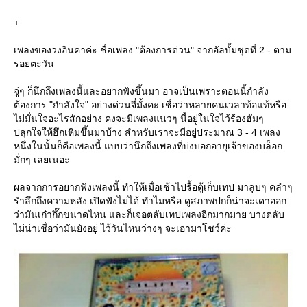
+
เพลงของวงอินคาค่ะ ชื่อเพลง "ต้องการด่วน" จากอัลบั้มชุดที่ 2 - ตาม
รอยตะวัน
จู่ๆ ก็นึกถึงเพลงนี้และอยากฟังขึ้นมา อาจเป็นเพราะตอนนี้กำลัง
ต้องการ "กำลังใจ" อย่างด่วนจี๋มั้งคะ เชื่อว่าหลายคนเวลาท้อแท้หรือ
ไม่มั่นใจอะไรสักอย่าง คงจะมีเพลงแนวๆ นี้อยู่ในใจไว้ร้องฮัมๆ
ปลุกใจให้ฮึกเหิมขึ้นมาบ้าง สำหรับเราจะมีอยู่ประมาณ 3 - 4 เพลง
หนึ่งในนั้นก็คือเพลงนี้ แบบว่านึกถึงเพลงที่บ่งบอกอายุเจ้าของบล็อก
มั่กๆ เลยเนอะ
ผลจากการอยากฟังเพลงนี้ ทำให้เมื่อเช้าไปรื้อตู้เก็บเทป มาลูบๆ คลำๆ
รำลึกถึงความหลัง เปิดฟังไม่ได้ ทำไมหรือ ดูสภาพปกก็น่าจะเดาออก
ว่ามันเก๋ากึ๊กขนาดไหน และก็เจอตลับเทปเพลงอีกมากมาย บางตลับ
ไม่น่าเชื่อว่ามันยังอยู่ ไว้วันไหนว่างๆ จะเอามาโชว์ค่ะ