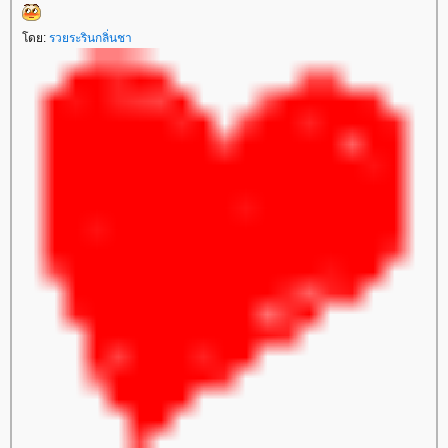
ดย:
รวยระรินกลิ่นชา