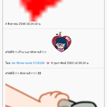
4 สิงหาคม 2548 18:24:10 น.
สวัสดีจ้าา เก๊าแวะมาทักทายจ้าาา
doctorlife
ulthera
กกระชับ
ศัลยกรรมเสริมจมูก
เสริมจมูก
Acne
Clear
Cellulysis
sparsha
ห้ใจ
สุขภาพ
ดย:
สมาชิกหมายเลข 5728186
6 กุมภาพันธ์ 2563 14:39:24 น.
สวัสดีน๊าาา ทักทายจ้าาาา อิอิ