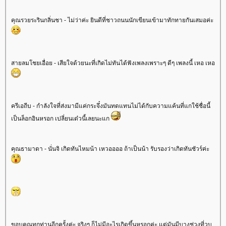
คุณรวยระรินกลิ่นชา - ไม่ว่าค่ะ ยินดีที่ชาวถนนนักเขียนเข้ามาทักทายกันเสมอค่ะ
สายลมโชยเอื่อย - เสียใจด้วยนะที่เกิดไม่ทันได้ฟังเพลงเพราะๆ ดีๆ เพลงนี้ เหอ เหอ
ครีเอถีบ - กำลังใจที่ส่งมามีแค่กระจึ๋งมันทดแทนไม่ได้กับความแค้นที่แกใช้ชื่อนี้
เป็นล็อกอินหรอก เปลี่ยนเด๋วนี้เลยนะแก
คุณธามาดา - นั่นจิ เกิดทันไหมน้า เหวออออ ถ้าเป็นน้า รับรองว่าเกิดทันชัวร์ค่ะ
ขอบคุณทุกท่านอีกครั้งค่ะ จริงๆ ก็ไม่มีอะไรเกิดขึ้นหรอกค่ะ แต่มันมีบางช่วงที่วูบ