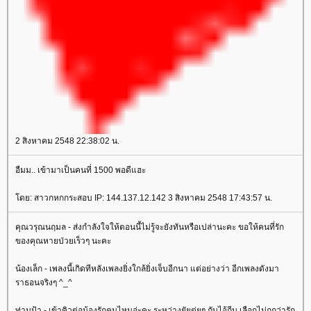
2 สิงหาคม 2548 22:38:02 น.
อืมม.. เข้ามาเป็นคนที่ 1500 พอดีแฮะ
ดย: สาวกหกกระสอบ IP: 144.137.12.142 3 สิงหาคม 2548 17:43:57 น.
คุณวรุณนฤมล - ส่งกำลังใจให้ตอนนี้ไม่รู้จะยังทันหรือเปล่านะคะ ขอให้คนที่รัก
ของคุณหายป่วยเร็วๆ นะคะ
น้องเล็ก - เพลงนี้เกิดทีหลังเพลงยิ่งใกล้ยิ่งเจ็บอีกนา แต่อย่างว่า อีกเพลงดังมา
ราธอนจริงๆ ^_^
ท่านป้า - เข้าคิวต่อน้องรักคนไหนอ่ะคะ ระหว่างยัยตุ่ยๆ กับไอ้ถีบ เลือกไม่ถูกว่ารัก