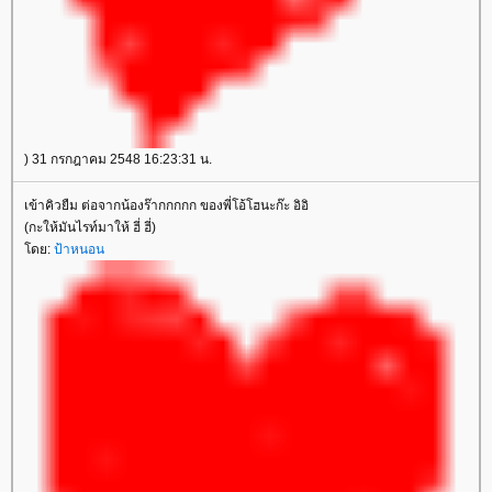
) 31 กรกฎาคม 2548 16:23:31 น.
เข้าคิวยืม ต่อจากน้องร๊ากกกกก ของพี่โอ้โฮนะก๊ะ อิอิ
(กะให้มันไรท์มาให้ ฮี่ ฮี่)
ดย:
ป้าหนอน