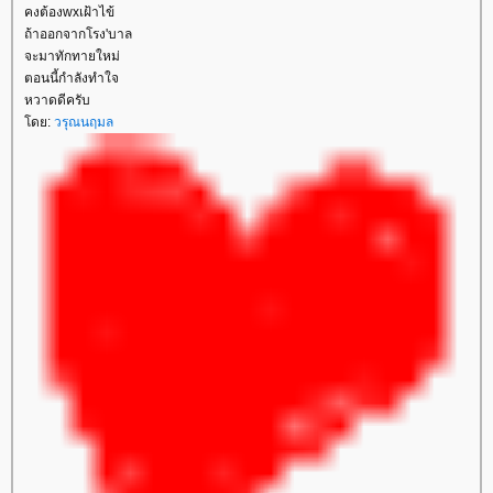
คงต้องwxเฝ้าไข้
ถ้าออกจากโรง'บาล
จะมาทักทายใหม่
ตอนนี้กำลังทำใจ
หวาดดีครับ
ดย:
วรุณนฤมล