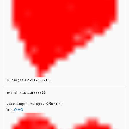
26 กรกฎาคม 2548 9:50:21 น.
รสา รสา - แม่นแย้วววว อิอิ
คุณวรุณนฤมล - ขอบคุณค่ะที่ชี้แจง ^_^
ดย:
O-HO