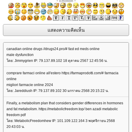
+
Emotion
+
canadian online drugs //drugs24.pro/# fast ed meds online
male dysfunction
ดย: Jimmygrien IP: 79.137.89.102 18 ตุลาคม 2567 12:45:56 น.
comprare farmaci online all'estero https://farmaprodotti.com/# farmacia
online
migliori farmacie online 2024
ดย: Jareddiush IP: 79.137.89.102 30 มกราคม 2568 20:15:22 น.
Finally, a metabolism plan that considers gender differences in hormones
and fat metabolism. https://metabolicfreedom.top/ ben azadi metabolic
freedom pdf
ดย: MetabolicFreedomhew IP: 101.109.122.164 3 พฤศจิกายน 2568
20:43:03 น.