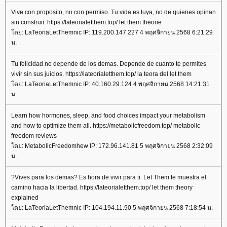
Vive con proposito, no con permiso. Tu vida es tuya, no de quienes opinan
sin construir. https://lateorialetthem.top/ let them theorie
ดย: LaTeoriaLetThemnic IP: 119.200.147.227 4 พฤศจิกายน 2568 6:21:29
น.
Tu felicidad no depende de los demas. Depende de cuanto te permites
vivir sin sus juicios. https://lateorialetthem.top/ la teora del let them
ดย: LaTeoriaLetThemnic IP: 40.160.29.124 4 พฤศจิกายน 2568 14:21:31
น.
Learn how hormones, sleep, and food choices impact your metabolism
and how to optimize them all. https://metabolicfreedom.top/ metabolic
freedom reviews
ดย: MetabolicFreedomhew IP: 172.96.141.81 5 พฤศจิกายน 2568 2:32:09
น.
?Vives para los demas? Es hora de vivir para ti. Let Them te muestra el
camino hacia la libertad. https://lateorialetthem.top/ let them theory
explained
ดย: LaTeoriaLetThemnic IP: 104.194.11.90 5 พฤศจิกายน 2568 7:18:54 น.