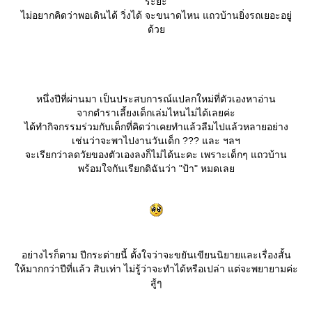
ระยะ
ไม่อยากคิดว่าพอเดินได้ วิ่งได้ จะขนาดไหน แถวบ้านยิ่งรถเยอะอยู่
ด้ว
หนึ่งปีที่ผ่านมา เป็นประสบการณ์แปลกใหม่ที่ตัวเองหาอ่าน
จากตำราเลี้ยงเด็กเล่มไหนไม่ได้เลยค่ะ
ได้ทำกิจกรรมร่วมกับเด็กที่คิดว่าเคยทำแล้วลืมไปแล้วหลายอย่าง
เช่นว่าจะพาไปงานวันเด็ก ??? และ ฯลฯ
จะเรียกว่าลดวัยของตัวเองลงก็ไม่ได้นะคะ เพราะเด็กๆ แถวบ้าน
พร้อมใจกันเรียกดิฉันว่า "ป้า" หมดเล
อย่างไรก็ตาม ปีกระต่ายนี้ ตั้งใจว่าจะขยันเขียนนิยายและเรื่องสั้น
ห้มากกว่าปีที่แล้ว สิบเท่า ไม่รู้ว่าจะทำได้หรือเปล่า แต่จะพยายามค่ะ
สู้ๆ