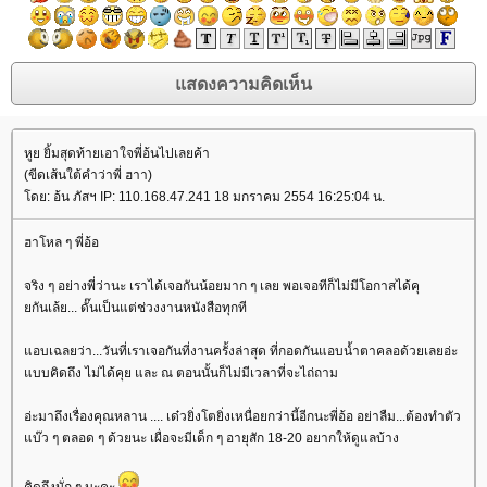
หูย ยิ้มสุดท้ายเอาใจพี่อ้นไปเลยค้า
(ขีดเส้นใต้คำว่าพี่ ฮาา)
ดย: อ้น ภัสฯ IP: 110.168.47.241 18 มกราคม 2554 16:25:04 น.
ฮาโหล ๆ พี่อ้อ
จริง ๆ อย่างพี่ว่านะ เราได้เจอกันน้อยมาก ๆ เลย พอเจอทีก็ไม่มีโอกาสได้คุ
กันเล้ย... ดั๊นเป็นแต่ช่วงงานหนังสือทุกที
อบเฉลยว่า...วันที่เราเจอกันที่งานครั้งล่าสุด ที่กอดกันแอบน้ำตาคลอด้วยเลยอ่ะ
บบคิดถึง ไม่ได้คุย และ ณ ตอนนั้นก็ไม่มีเวลาที่จะไถ่ถาม
อ่ะมาถึงเรื่องคุณหลาน .... เด๋วยิ่งโตยิ่งเหนื่อยกว่านี้อีกนะพี่อ้อ อย่าลืม...ต้องทำตัว
บ๊ว ๆ ตลอด ๆ ด้วยนะ เผื่อจะมีเด็ก ๆ อายุสัก 18-20 อยากให้ดูแลบ้าง