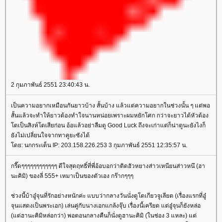
2 กุมภาพันธ์ 2551 23:40:43 น.
เป็นความอยากเหมือนกันยาวบ้าง สั้นบ้าง แล้วแต่ความอยากในช่วงนั้น ๆ แต่พอ
สั้นแล้วจะทำให้ยาวต้องทำใจนานหน่อยเพราะผมหยักโศก กว่าจะยาวได้หัวต้อง
ตเป็นสิงห์โตเสียก่อน อ้อแล้วอย่าลืมดู Good Luck ถึงจะเก่าแต่ก็น่าดูนะยังไงก็
ังไม่เปลี่ยนใจจากทาคูยะซังได้
ดย: นกกระเต็น IP: 203.158.226.253 3 กุมภาพันธ์ 2551 12:35:57 น.
กรี๊ดๆๆๆๆๆๆๆๆๆๆๆๆ ดีใจสุดฤทธิ์ที่พี่อ้อบอกว่าติดฮัวหยางส่าวเหนียนส่าวหนึ (ฮา
นะคิมิ) ของลี่ 555+ เหมาเป็นของตัวเอง กร๊ากๆๆๆ
ช่วงนี้บ้าอู๋จุนที่รักอย่างหนักค่ะ แบบว่ากลางวันนั่งดูโตเกียวจูเลียต (เรื่องแรกที่อู๋
จุนแสดงเป็นพระเอก) เล่นคู่กับนางเอกแกล้งจุ๊บ เรื่องนี้เครียด แต่อู๋จุนก็ยังหล่อ
(แต่ฮานะคิมิหล่อกว่า) พอตอนกลางคืนก็นั่งดูฮานะคิมิ (ในช่อง 3 แหละ) แต่