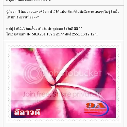
นู๋ก็อยากไว้ผมยาวนะคะพี่อ้อ แต่ไว้ได้แป๊บเดียวก็ไปตัดอีกแระ เหอๆๆ ไม่รู้ว่าเมื่อ
ไหร่มันจะยาวเนี่ยย - -"
ต่นู๋ว่าพี่อ้อไว้ผมสั้นอ่ะดีแล้วค่ะ ดูอ่อนกว่าวัยดี อิอิ ^^
ดย: ปลายฝัน IP: 58.8.251.139 2 กุมภาพันธ์ 2551 16:12:12 น.