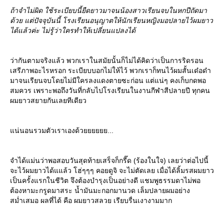
ถ้าจำไม่ผิด ใช้ระเบียบนี้ยืดยาวมาจนน้องสาวเรียนจบในหกปีถัดมา
ด้วย แต่ปัจจุบันนี้ โรงเรียนอนุญาตให้นักเรียนหญิงมอปลายไว้ผมยาว
ได้แล้วค่ะ ไม่รู้ว่าใครทำให้เปลี่ยนแปลงได้
ว่ากันตามจริงแล้ว พวกเราในสมัยนั้นก็ไม่ได้คิดว่าเป็นการริดรอน
เสรีภาพอะไรหรอก ระเบียบบอกไม่ให้ไว้ พวกเราก็ทนไว้ผมสั้นเด๋อด๋า
มาจนเรียนจบโดยไม่มีใครลงแดงตายซะก่อน แต่แน่ๆ คงเก็บกดพอ
สมควร เพราะพอถึงวันที่กลับไปโรงเรียนในงานกีฬาสีปลายปี ทุกคน
ผมยาวสยายกันเลยทีเดียว
น่นอนรวมตัวเราเองด้วยยยยยย...
จำได้แม่นว่าพอสอบวันสุดท้ายเสร็จก็กรี๊ด (ร้องในใจ) เลยว่าต่อไปนี้
จะไว้ผมยาวได้แแล้ว โฮ่ๆๆๆ คอยดูจิ จะไม่ตัดเลย เมื่อได้ลิ้มรสผมยาว
เป็นครั้งแรกในชีวิต จึงต้องบำรุงเป็นอย่างดี แชมพูธรรมดาไม่พอ
ต้องหามะกรูดมาสระ น้ำมันมะกอกมานวด เล็มปลายผมอย่าง
สม่ำเสมอ ผลที่ได้ คือ ผมยาวสลวย เรียบรื่นเงางามมาก