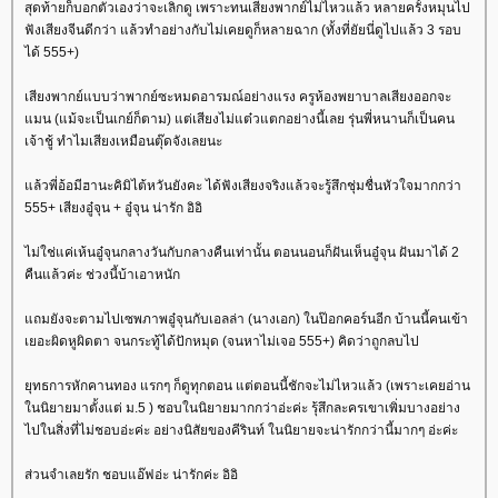
สุดท้ายก็บอกตัวเองว่าจะเลิกดู เพราะทนเสียงพากย์ไม่ไหวแล้ว หลายครั้งหมุนไป
ฟังเสียงจีนดีกว่า แล้วทำอย่างกับไม่เคยดูก็หลายฉาก (ทั้งที่ยัยนี่ดูไปแล้ว 3 รอบ
ได้ 555+)
เสียงพากย์แบบว่าพากย์ซะหมดอารมณ์อย่างแรง ครูห้องพยาบาลเสียงออกจะ
มน (แม้จะเป็นเกย์ก็ตาม) แต่เสียงไม่แต๋วแตกอย่างนี้เลย รุ่นพี่หนานก็เป็นคน
เจ้าชู้ ทำไมเสียงเหมือนตุ๊ดจังเลยนะ
ล้วพี่อ้อมีฮานะคิมิไต้หวันยังคะ ได้ฟังเสียงจริงแล้วจะรู้สึกชุ่มชื่นหัวใจมากกว่า
555+ เสียงอู๋จุน + อู๋จุน น่ารัก อิอิ
ไม่ใช่แค่เห้นอู๋จุนกลางวันกับกลางคืนเท่านั้น ตอนนอนก็ฝันเห็นอู๋จุน ฝันมาได้ 2
คืนแล้วค่ะ ช่วงนี้บ้าเอาหนัก
ถมยังจะตามไปเซพภาพอู๋จุนกับเอลล่า (นางเอก) ในป๊อกคอร์นอีก บ้านนี้คนเข้า
เยอะผิดหูผิดตา จนกระทู้ได้ปักหมุด (จนหาไม่เจอ 555+) คิดว่าถูกลบไป
ุทธการหักคานทอง แรกๆ ก็ดูทุกตอน แต่ตอนนี้ชักจะไม่ไหวแล้ว (เพราะเคยอ่าน
นนิยายมาตั้งแต่ ม.5 ) ชอบในนิยายมากกว่าอ่ะค่ะ รุ้สึกละครเขาเพิ่มบางอย่าง
ไปในสิ่งที่ไม่ชอบอ่ะค่ะ อย่างนิสัยของคีรินท์ ในนิยายจะน่ารักกว่านี้มากๆ อ่ะค่ะ
ส่วนจำเลยรัก ชอบแอ๊ฟอ่ะ น่ารักค่ะ อิอิ