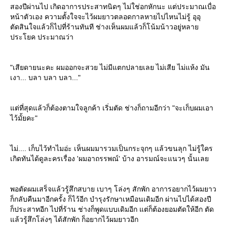
สองปีผ่านไป เกิดอาการประสาทนิดๆ ไม่ใช่อกหักนะ แต่ประมาณเบื่อ
หน้าตัวเอง ความตั้งใจจะไว้ผมยาวตลอดกาลหายไปไหนไม่รู้ อุอุ
ตัดสินใจแล้วก็ไปที่ร้านทันที ช่างเห็นผมแล้วก็โน้มน้าวอยู่หลา
ประโยค ประมาณว่า
"เสียดายนะคะ ผมออกจะสวย ไม่มีแตกปลายเลย ไม่เสีย ไม่แห้ง มัน
เงา... บลา บลา บลา..."
ต่ที่สุดแล้วก็ต้องตามใจลูกค้า เริ่มตัด ช่างก็ถามอีกว่า "จะเก็บผมเอา
ไว้มั้ยคะ"
ไม่.... เก็บไว้ทำไมอ่ะ เห็นผมมารวมเป็นกระจุกๆ แล้วขนลุก ไม่รู้ใคร
เกิดทันได้ดูละครเรื่อง 'ผมอาถรรพณ์' บ้าง อารมณ์จะแนวๆ นั้นเล
พอตัดผมเสร็จแล้วรู้สึกสบาย เบาๆ โล่งๆ สักพัก อาการอยากไว้ผมยาว
ก็กลับคืนมาอีกครั้ง ก็ไว้อีก บำรุงรักษาเหมือนเดิมอีก ผ่านไปได้สองปี
ก็ประสาทอีก ไปที่ร้าน ช่างก็พูดแบบเดิมอีก แต่ก็ต้องยอมตัดให้อีก ตัด
ล้วรู้สึกโล่งๆ ได้สักพัก ก็อยากไว้ผมยาวอีก