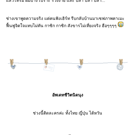
ล้วโทรม ผมบาง เปราะ ร่วงง่าย และ บลา บลา บลา..."
ช่างเขาพูดความจริง แต่คนฟังเฮิร์ท รีบกลับบ้านมาเซฟภาพคาเมะ
ฟื้นฟูจิตใจแทบไม่ทัน กาซิก กาซิก สังขารไม่เที่ยงจริง ฮือๆๆๆๆ
อัพเดทชีวิตนิดนุง
ช่วงนี้ติดละครค่ะ ทั้งไทย ญี่ปุ่น ไต้หวัน