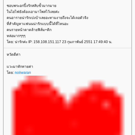
ชอบพระอกปิ้งรักสลับขั้วมากมา
นไฮไฟยังต้องเอามาโพสไว้เลยค่ะ
คนอารายน่ารักเปงบ้าเลยอะทามงายถึงจะได้เจอตัวจิง
ที่สำคัญหาแฟนนน่ารักแบบนี้ได้ที่ไหนอะ
คนรายหน้าตาตล้ายฟิส์ม+ติก
หล่อมากๆๆๆ
ดย: น่ารักค่ะ IP: 158.108.151.117 23 กุมภาพันธ์ 2551 17:49:40 น.
หวัดดีค่า
วะมาทักทายค่า
ดย:
noiiwaran