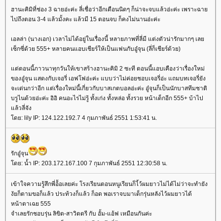
ฮานะคิมิที่ช่อง 3 ฉายอ่ะค่ะ ลี่เชื่อว่าอีกเดือนนิดๆ ก็น่าจะจบแล้วอ่ะค่ะ เพราะฉา
ไปถึงตอน 3-4 แล้วมั้งคะ แล้วมี 15 ตอนจบ ก็คงไม่นานอ่ะค่ะ
เอลล่า (นางเอก) เวลาไม่ได้อยู่ในเรื่องนี้ หลายภาพที่ลี่มี แต่งตัวน่ารักมากๆ เล
เซ็กซี่ด้วย 555+ หลายคนแอบเชียร์ให้เป็นแฟนกับอู๋จุน (ลี่ก็เชียร์ด้วย)
ต่ตอนนี้ภาวนาทุกวันให้เขาสร้างฮานะคิมิ 2 ซะที ตอนนี้แอบเคืองว่าเรื่องใหม่
ของอู๋จุน แสดงกับเจอรี่ เอฟโฟอ่ะค่ะ แบบว่าไม่ค่อยชอบเจอรี่อ่ะ แถมบทเจอรี่ยัง
จะเด่นกว่าอีก แต่เรื่องใหม่นี้เกี่ยวกับบาสเกตบอลอ่ะค่ะ อู๋จุนก็เป็นนักบาสทีมชาติ
บรูไนด้วยอ่ะค่ะ อิอิ คนอะไรไม่รู้ ทั้งเก่ง ทั้งหล่อ ทั้งรวย หน้าเด็กอีก 555+ บ้าไป
ล้วลี่จัง
ดย: lily IP: 124.122.192.7 4 กุมภาพันธ์ 2551 1:53:41 น.
รักอู๋จุน
ดย: น้ำ IP: 203.172.167.100 7 กุมภาพันธ์ 2551 12:30:58 น.
เข้าใจความรู้สึกพี่อ้้อเลยค่ะ โรงเรียนตอนหนูเรียนก็ไ้ว้ผมยาวไม่ได้ไม่ว่าจะทำยัง
งัยก็ตามขอก็แล้ว ประท้วงก็แล้ว ก็อด พอเราจบมาเด็กรุ่นหลังไว้ผมยาวได้
หน้าตาเฉย 555
จำเลยรักชอบรุ่น ลิขิต-สาวิตตรี กับ อั้ม-แอ้ฟ เหมือนกันค่ะ