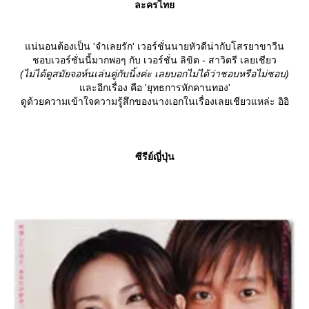
ละครไท
น่นอนต้องเป็น 'จำเลยรัก' เวอร์ชั่นนายหัวดีน่ากับโสรยาขาวีน
ชอบเวอร์ชั่นนี้มากพอๆ กับ เวอร์ชั่น ลิขิต - สาวิตรี เลยเชียว
(ไม่ได้ดูสมัยจอห์นเล่นคู่กับนิ้งค่ะ เลยบอกไม่ได้ว่าชอบหรือไม่ชอบ)
ละอีกเรื่อง คือ 'ยุทธการหักคานทอง'
ดูด้วยความเข้าใจความรู้สึกของนางเอกในเรื่องเลยเชียวแหล่ะ อิอิ
ซีรีย์ญี่ปุ่น