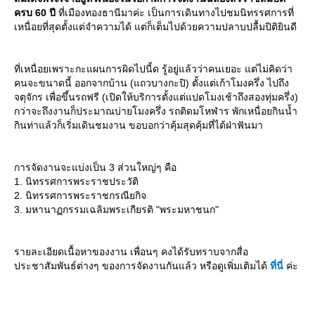
ครบ 60 ปี
ที่เมืองทองธานีมาค่ะ เป็นการเดินทางไปชมนิทรรศการที่
เหนื่อยที่สุดตั้งแต่จำความได้ แต่ก็เต็มไปด้วยความปลาบปลื้มปิติยินดี
ที่เหนื่อยเพราะกะแผนการผิดไปนี้ด รู้อยู่แล้วว่าคนเยอะ แต่ไม่คิดว่า
คนจะขนาดนี้ ออกจากบ้าน (แถวบางกะปิ) ตั้งแต่เก้าโมงครึ่ง ไปถึง
จตุจักร เพื่อขึ้นรถฟรี (เปิดให้บริการตั้งแต่แปดโมงเช้าถึงสองทุ่มครึ่ง)
กว่าจะถึงงานก็ประมาณบ่ายโมงครึ่ง รถติดมโหฬาร พักเหนื่อยกินน้ำ
กินท่าแล้วก็เริ่มเดินชมงาน ขอบอกว่าคุ้มสุดคุ้มที่ได้ฝ่าฟันมา
การจัดงานจะแบ่งเป็น 3 ส่วนใหญ่ๆ คือ
1. นิทรรศการพระราชประวัติ
2. นิทรรศการพระราชกรณียกิจ
3. มหานาฏกรรมเฉลิมพระเกียรติ "พระมหาชนก"
รายละเอียดเนื้อหาของงาน เพื่อนๆ คงได้รับทราบจากสื่อ
ประชาสัมพันธ์ต่างๆ ของการจัดงานกันแล้ว หรือดูเพิ่มเติมได้
ที่นี่
ค่ะ