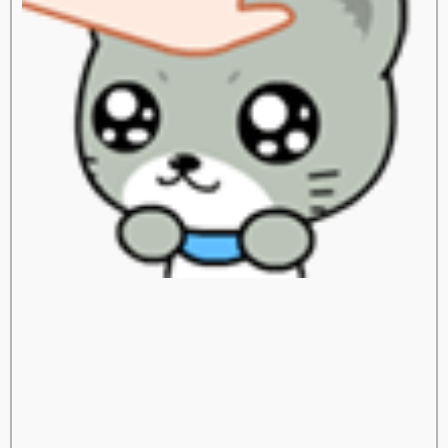
สปาชา
sparsha
A Moment of Bride
เจ้าสาว
เสริมจมูก
ศัลยกรรมเสริมจมูก
ศัลยกรรมจมูก
สลายไขมันด้วยความเย็น
ลดเซลลูไลท์
Leg Squeezing
ผิวเปลือกส้ม
FIS
หน้าท้องใหญ่
ตัวเล็กแต่มีพุง
Body Contouring
ลดสัดส่วนทั้งตัว
ลดปีกด้านหลัง
เนื้อปลิ้นรักแร้
เนื้อ
ปลิ้น
Build Muscle
สร้างกล้ามเนื้อ
กล้ามเนื้อหน้าท้อง
สลายไขมันหนา
สลายไขมัน
ลดไขมัน
Lock Shape
รักษารูปร่าง
สลายไขมัน
ลดสัดส่วน
Oxy Peel
ทำความสะอาดหน้า
ทำความสะอาดหน้าแบบล้ำลึก
กกระชับ
Ulthera
ปรับรูปหน้า
ปัญหาผิวหย่อนคล้อ
Beauty Shape
สลายไขมันแบบเร่งด่วน
ลดไขมัน
ลดเซลลูไลท์
ผิวเปลือกส้ม
สลายไขมันสะโพก
กระชับผิว
Sexy Mama
ม่หลังคลอด
รอยแตกลา
ปรับรูปร่าง
กำจัดขน
Hair Removal
กำจัดขนถาวร
สลายไขมันเหนียงด้วยความเย็น
สลายไขมัน
สลายไขมันเหนียง
IV
Drip
ฟื้นฟูร่างกา
เสริมภูมิต้านทาน
Bye Bye Panda Eye
ลดรอยหมองคล้ำใต้ดวงตา
ลดริ้วรอยใต้ตา
นวดกระชับหน้าอก
หน้าอกกระชับ
อกหย่อนคล้อ
Beauty Breast Lifting
Enlarge Beauty Breast
นวดอกเล็กให้ใหญ่
หน้าอกเล็ก
กกระชับหน้า
รักแร้ขาว
รักแร้ดำ
เลเซอร์รักแร้ขาว
ผิวใต้วงแขน
Love Fit
กระชับช่องคลอด
เลเซอร์กระชับช่องคลอด
ก้ไขปัสสาวะเล็ด
Meso Shine
ผลักวิตามิน
บำรุงผิว
สวยด้วยเลือด
รักษาผิว
หนวดเครา
กำจัดขนหนวด
กำจัดขน
กำจัดขนเครา
เลเซอร์ขน
เลเซอร์ขนถาวร
กำจัดขนถาวร
เลเซอร์เครา
เลเซอร์หนวด
กำจัดขน
กกระชับ
ร้อยไหม
Thread Lift
การดูดไขมัน
ดูดไขมัน
ศัลยกรรมตา 2 ชั้น
ตา 2 ชั้น
ศัลยกรรมตา
สปาน้ำนม
เพิ่มความชุ่มชื่น
ก้ผิวแห้ง
นวดผ่อนคลา
การนวดผ่อนคลา
Rest Time Aroma Massage
Aroma Massage
Acne Body Mist
ลดรอยสิว
ลดจุดด่างดำ
ลดรอยดำ
ด็อกเตอร์ไลฟ์
doctorlife
ศัลยกรรมเสริมจมูก
ศัลยกรรมจมูก
เสริมจมูก
Cellulysis
สลายไขมัน
ulthera
กกระชับ
Acne Clear
รักแร้ขาวเนียน
เลเซอร์กำจัดขนถาวร
กำจัดขน
ร้อยไหม
Freeze V Lift
กำจัดไขมันด้วยความเย็น