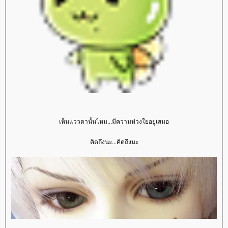
เห็นแววตานั้นไหม...มีความห่วงใยอยู่เสมอ
คิดถึงนะ...คิดถึงนะ