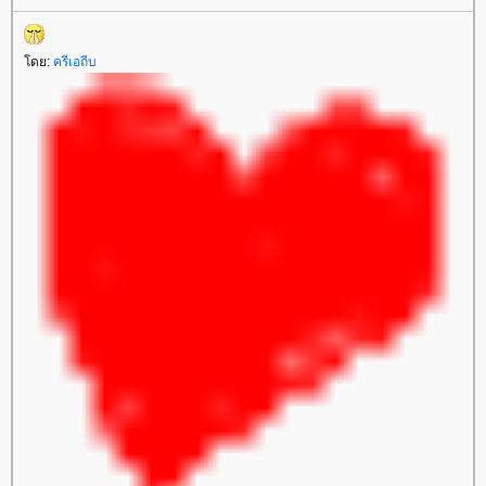
ดย:
ครีเอถีบ