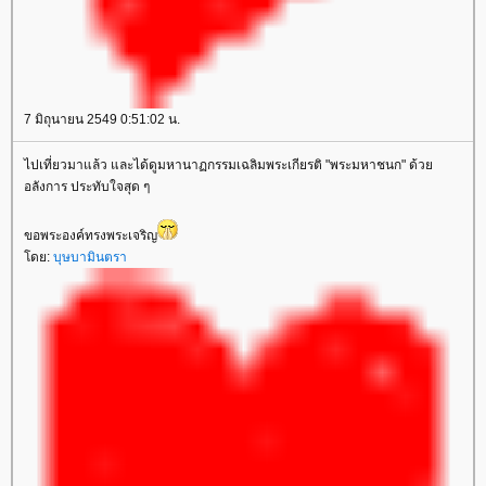
7 มิถุนายน 2549 0:51:02 น.
ไปเที่ยวมาแล้ว และได้ดูมหานาฏกรรมเฉลิมพระเกียรติ "พระมหาชนก" ด้ว
อลังการ ประทับใจสุด ๆ
ขอพระองค์ทรงพระเจริญ
ดย:
บุษบามินตรา