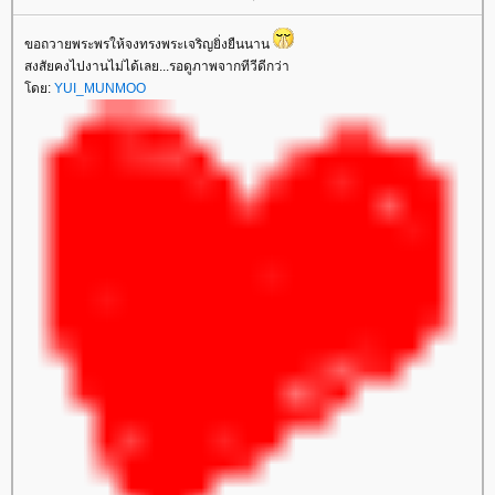
ขอถวายพระพรให้จงทรงพระเจริญยิ่งยืนนาน
สงสัยคงไปงานไม่ได้เลย...รอดูภาพจากทีวีดีกว่า
ดย:
YUI_MUNMOO