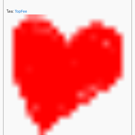
ดย:
TopFee