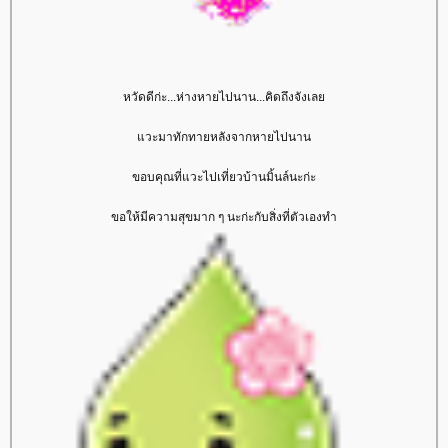
หวัดดีก่ะ...ห่างหายไปนาน...คิดถึงจังเล
วะมาทักทายหลังจากหายไปนาน
ขอบคุณที่แวะไปเที่ยวบ้านมิ้นล์นะก่ะ
ขอให้มีความสุขมาก ๆ นะก่ะกับสิ่งที่ตัวเองทำ