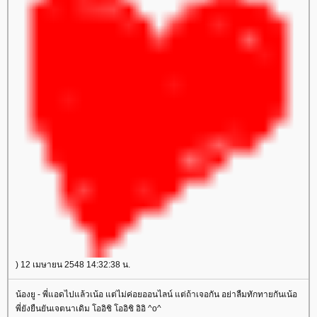
) 12 เมษายน 2548 14:32:38 น.
น้องยู - พี่แอดไปแล้วเน้อ แต่ไม่ค่อยออนไลน์ แต่ถ้าเจอกัน อย่าลืมทักทายกันเน้อ
พี่ยังยืนยันเจตนาเดิม โออิชิ โออิชิ อิอิ ^o^