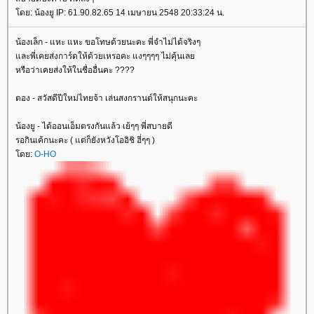
ดย: น้องยู IP: 61.90.82.65 14 เมษายน 2548 20:33:24 น.
น้องเล็ก - แหะ แหะ ขอโทษด้วยนะคะ พี่จำไม่ได้จริงๆ
ละพี่เคยส่งการ์ดให้ด้วยเหรอคะ แงๆๆๆๆ ไม่คุ้นเล
หรือว่าเคยส่งให้ในชื่ออื่นคะ ????
ตอง - สวัสดีปีใหม่ไทยจ้า เล่นสงกรานต์ให้สนุกนะคะ
น้องยู - ได้ออนเอ็มตรงกันแล้ว เย้ๆๆ พี่สบายดี
รอกินเค้กนะคะ ( แต่ก็ยังหวังโออิชิ ฮี่ๆๆ )
ดย:
O-HO