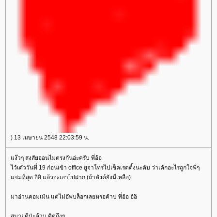
) 13 เมษายน 2548 22:03:59 น.
ง๊วๆ สงสัยออนไม่ตรงกันอ่ะครับ พี่อ้อ
ไว้เด๋ววันที่ 19 ก่อนเข้า office ยูจาโทรไปเช็คเรตติ้งนะคับ ว่าเค้กอะไรถูกใจพี่ๆ
จ่มที่สุด อิอิ แล้วจะเอาไปฝาก (ถ้าตังค์ยังมีเหลือ)
มาอ่านคอมเม้น แต่ไม่อัพบล็อกเลยหรอค้าบ พี่อ้อ อิอิ
สบายดีป่ะค้าบ คิดถึงๆ