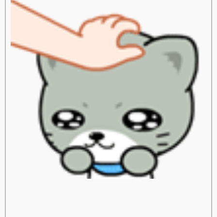
สปาชา
sparsha
A Moment of Bride
เจ้าสาว
เสริมจมูก
ศัลยกรรมเสริมจมูก
ศัลยกรรมจมูก
Freeze Shaping
สลายไขมันด้วยความเย็น
ลดเซลลูไลท์
Leg Squeezing
ผิวเปลือกส้ม
FIS
หน้าท้องใหญ่
ตัวเล็กแต่มีพุง
Body Contouring
ลดสัดส่วนทั้งตัว
ลดปีกด้านหลัง
เนื้อปลิ้นรักแร้
เนื้อปลิ้น
Build Muscle
สร้างกล้ามเนื้อ
กล้ามเนื้อหน้าท้อง
doctorlife
ศัลยกรรมเสริมจมูก
ศัลยกรรมจมูก
เสริมจมูก
Cellulysis
สลายไขมัน
ulthera
กกระชับ
Acne Clear
รักแร้ขาวเนียน
เลเซอร์กำจัดขนถาวร
กำจัดขน
ร้อยไหม
Freeze V Lift
กำจัด
ไขมันด้วยความเย็น
PRP ผิวหน้า
PRP ผมบาง
ผมร่วง
เลเซอร์กระชับช่องคลอด
กระชับช่องคลอด
Love Fit
Freeze Shaping
สลายไขมันด้วยความเย็น
Cell Repair
ผิวขาวใส
ลดสัดส่วน
ปรับรูปร่าง
TM Former
Perfect Shape
สลายไขมันแบบเร่งด่วน
ฟิลเลอร์
Filler