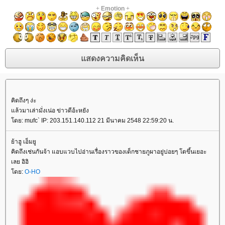
+
Emotion
+
คิดถึงๆ ง่ะ
ล้วมาเล่ามั่งเน่อ ข่าวดีอ้ะหยัง
ดย: mufc` IP: 203.151.140.112 21 มีนาคม 2548 22:59:20 น.
้าฮู เอ็มยู
คิดถึงเช่นกันจ้า แอบแวบไปอ่านเรื่องราวของเด็กชายภูผาอยู่บ่อยๆ โตขึ้นเยอะ
เลย อิอิ
ดย:
O-HO