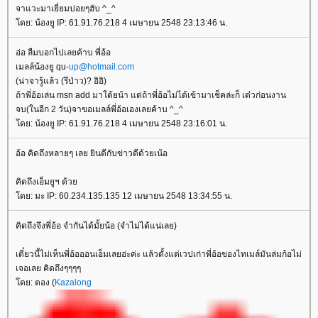
จาแวะมาเยี่ยมบ่อยๆฮับ ^_^
ดย: น้องยู IP: 61.91.76.218 4 เมษายน 2548 23:13:46 น.
อ่อ ลืมบอกไปเลยค้าบ พี่อ้อ
เมลล์น้องยู qu-
up@hotmail.com
(น่าจารู้แล้ว (รึป่าว)? อิอิ)
ถ้าพี่อ้อเล่น msn add มาโด้ยน้า แต่ถ้าพี่อ้อไม่ได้เข้ามาเช็คล่ะก็ เด๋วก่อนงาน
จบ(ในอีก 2 วัน)จาขอเมลล์พี่อ้อเองเลยค้าบ ^_^
ดย: น้องยู IP: 61.91.76.218 4 เมษายน 2548 23:16:01 น.
อ้อ คิดถึงหลายๆ เลย ยินดีกับข่าวดีด้วยเน้อ
คิดถึงเอ็มยูฯ ด้ว
ดย: มะ IP: 60.234.135.135 12 เมษายน 2548 13:34:55 น.
คิดถึงจึงพี่อ้อ จำกันได้มั้ยน้อ (จำไม่ได้แน่เลย)
เดี๋ยวนี้ไม่เห็นพี่อ้อออนเอ็มเลยอ่ะค่ะ แล้วตั้งแต่เวปเก่าพี่อ้อของไทเมล์มันล่มก้อไม่
เจอเลย คิดถึงๆๆๆๆ
ดย: ตอง (
Kazalong