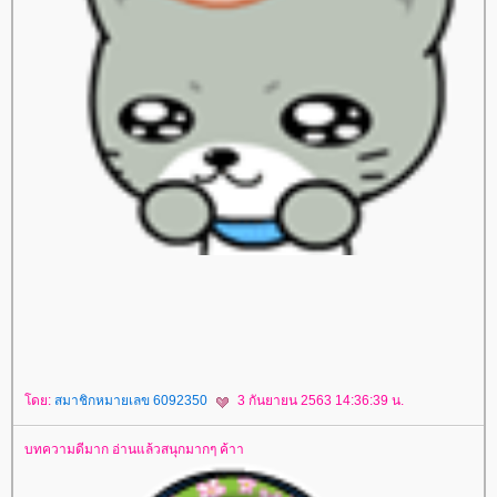
สปาชา
sparsha
A Moment of Bride
เจ้าสาว
เสริมจมูก
ศัลยกรรมเสริมจมูก
ศัลยกรรมจมูก
Freeze Shaping
สลายไขมันด้วยความเย็น
ลดเซลลูไลท์
Leg Squeezing
ผิวเปลือกส้ม
FIS
หน้าท้องใหญ่
ตัวเล็กแต่มีพุง
Body Contouring
ลดสัดส่วนทั้งตัว
ลดปีกด้านหลัง
เนื้อปลิ้นรักแร้
เนื้อปลิ้น
Build Muscle
สร้างกล้ามเนื้อ
กล้ามเนื้อหน้าท้อง
doctorlife
ศัลยกรรมเสริมจมูก
ศัลยกรรมจมูก
เสริมจมูก
Cellulysis
สลายไขมัน
ulthera
กกระชับ
Acne Clear
รักแร้ขาวเนียน
เลเซอร์กำจัดขนถาวร
กำจัดขน
ร้อยไหม
Freeze V Lift
กำจัด
ไขมันด้วยความเย็น
PRP ผิวหน้า
PRP ผมบาง
ผมร่วง
เลเซอร์กระชับช่องคลอด
กระชับช่องคลอด
Love Fit
Freeze Shaping
สลายไขมันด้วยความเย็น
Cell Repair
ผิวขาวใส
ลดสัดส่วน
ปรับรูปร่าง
TM Former
Perfect Shape
สลายไขมันแบบเร่งด่วน
ฟิลเลอร์
Filler
รักษาหลุมสิว
Subcision
Dual Yellow
เลเซอร์หน้าใส
Love Fit
ปัญหาปัสสาวะเล็ด
ปัสสาวะเล็ด
Oxy Bright
ทำความสะอาดรูขุมขน
Bye Bye Fat
ลดไขมัน
Luminous
สงสีฟ้า
รักษาสิว
ฆ่าเชื้อสิว
ABO Active 3D Toxin
IV Drip
เพื่อสุขภาพและความงาม
Viva Lift
กกระชับผิว
ห้ใจ
สุขภาพ
ดย:
สมาชิกหมายเลข 6092350
3 กันยายน 2563 14:36:39 น.
บทความดีมาก อ่านแล้วสนุกมากๆ ค้าา