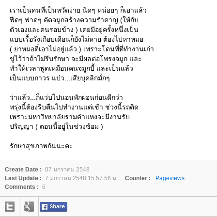
เราเป็นคนที่เป็นหวัดง่าย นิดๆ หน่อยๆ ก็เอาแล้ว
ฟืดๆ ฟาดๆ คัดจมูกสร้างความรำคาญ (ให้กับ
ตัวเองและคนรอบข้าง ) เคยมีอยู่ครั้งหนึ่งเป็น
บบเรื้อรังเกือบเดือนก็ยังไม่หาย ต้องไปหาหมอ
( ยาหมอตี๋เอาไม่อยู่แล้ว ) เพราะโดนพี่ที่ทำงานเก่า
ขู่ไว้ว่าถ้าไม่รีบรักษา จะมีผลต่อโพรงจมูก และ
ทำให้เวลาพูดเหมือนคนจมูกบี้ และเป็นแล้ว
เป็นแบบถาวร แป่ว...เสียบุคลิกมั่กๆ
ว่าแล้ว...ก็แว่บไปนอนพักผ่อนก่อนดีกว่า
พรุ่งนี้ต้องรีบตื่นไปทำงานแต่เช้า ช่วงนี้รถติด
เพราะมหาวิทยาลัยรามคำแหงจะมีงานรับ
ปริญญา ( ตอนนี้อยู่ในช่วงซ้อม )
รักษาสุขภาพกันนะคะ
Create Date :
07 มกราคม 2548
Last Update :
7 มกราคม 2548 15:57:56 น.
Counter :
Pageviews.
Comments :
6