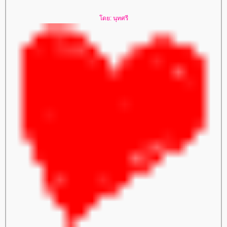
ดย: นุทศรี