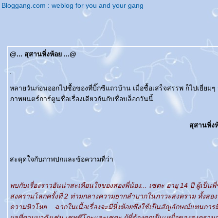
Bloggang.com : weblog for you and your gang
@... สุสานหิ่งห้อย ...@
.
หลายวันก่อนออกไปซื้อของที่บิ๊กซีแถวบ้าน เมื่อซื้อเสร็จสรรพ ก็ไปเยี่ยมๆ ม
ภาพยนตร์การ์ตูนชื่อเรื่องเดียวกันกับชื่อบล็อกวันนี้
สุสานหิ่ง
สะดุดใจกับภาพปกและข้อความที่ว่า
พบกับเรื่องราวอันน่าสะเทือนใจของสองพี่น้อง... เซตะ อายุ 14 ปี ผู้เป็
สงครามโลกครั้งที่ 2 ท่ามกลางความยากลำบากในภาวะสงคราม ทั้งสองจึงต้
ความหิวโหย ...ฉากในเนื้อเรื่องจะมีหิ่งห้อยซึ่งใช้เป็นสัญลักษณ์แทนการม
ผลที่ตามมาดังเช่น เซทซึโกะและเซตะ ผู้ที่ต้องตกเป็นเหยื่อของสงครามอย