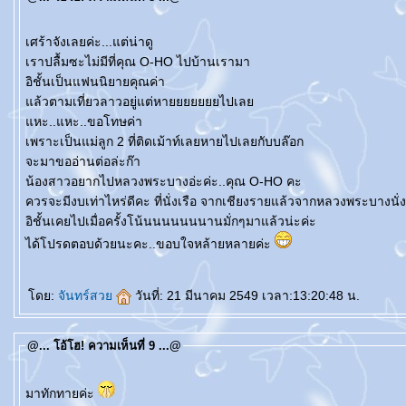
เศร้าจังเลยค่ะ...แต่น่าดู
เราปลื้มซะไม่มีที่คุณ O-HO ไปบ้านเรามา
อิชั้นเป็นแฟนนิยายคุณค่า
ล้วตามเที่ยวลาวอยู่แต่หายยยยยยยไปเล
หะ..แหะ..ขอโทษค่า
เพราะเป็นแม่ลูก 2 ที่ติดเม้าท์เลยหายไปเลยกับบล๊อก
จะมาขออ่านต่อล่ะก๊า
น้องสาวอยากไปหลวงพระบางอ่ะค่ะ..คุณ O-HO คะ
ควรจะมีงบเท่าไหร่ดีคะ ที่นั่งเรือ จากเชียงรายแล้วจากห
อิชั้นเคยไปเมื่อครั้งโน้นนนนนนนานมั่กๆมาแล้วน่ะค่ะ
ได้โปรดตอบด้วยนะคะ..ขอบใจหล้ายหลายค่ะ
ดย:
จันทร์สว
วันที่: 21 มีนาคม 2549 เวลา:13:20:48 น.
@... โอ้โฮ! ความเห็นที่ 9 ...@
มาทักทายค่ะ