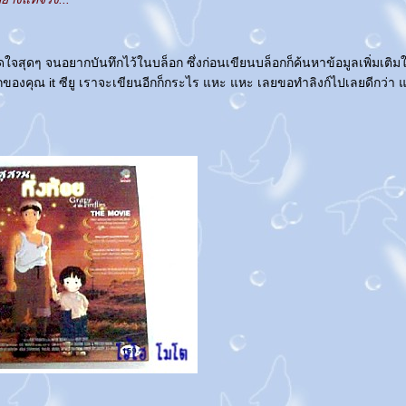
ดใจสุดๆ จนอยากบันทึกไว้ในบล็อก ซึ่งก่อนเขียนบล็อกก็ค้นหาข้อมูลเพิ่มเติม
องคุณ it ซียู เราจะเขียนอีกก็กระไร แหะ แหะ เลยขอทำลิงก์ไปเลยดีกว่า แ