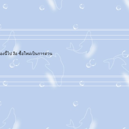
งนี้ไป งือ ซื้อใหม่เป็นการด่วน