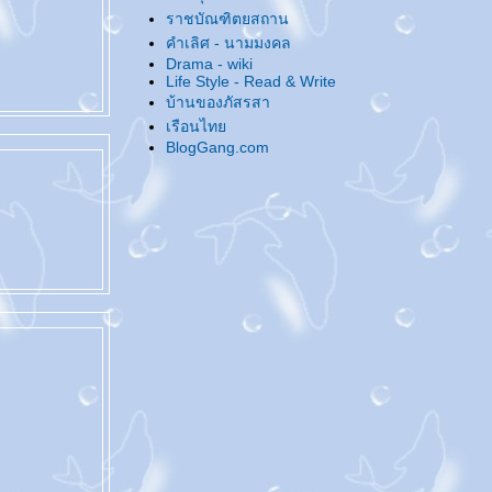
@... ลองของใหม่ ...@
ราชบัณฑิตยสถาน
@... ประกาศตัว 'กิ๊ก' คนใหม่ ...@
คำเลิศ - นามมงคล
@... กลุ่มย่อย 'งานฝีมือ' เป็นเหตุ ...@
Drama - wiki
Life Style - Read & Write
@... ณ อุทยานนี้งามด้วยจามจุรี ...@
บ้านของภัสรสา
@... มิถุนาที่ผ่านมา ...@
เรือนไท
@... ธ ทรงเป็นศูนย์รวมใจไทยทั้งชาติ ...@
BlogGang.com
@... เปิดบล็อกคุยกัน ...@
@... ไปเที่ยวมาค่ะ ...@
@... มาน่ารักใกล้ๆ หน่อย ...@
@... สุขสันต์วันสงกรานต์ ...@
@... งานหนังสือครั้งนี้ - เสียหายไม่มาก ...@
@... แนะนำนิยายเผื่อคนไปงานหนังสือครั้งนี้
...@
@... สุสานหิ่งห้อย ...@
@... Beautiful Every Day ...@
@... ขอระบายหน่อย ...@
@... เก็บมาฝากจากฟอร์เวิร์ดเมล์ ...@
@... มิติมหัศจรรย์แห่งรัก ...@
@... ขุมทรัพย์ที่ปลายฝัน ...@
@... โรคประจำปี ...@
@... ทบทวนประจำปี ...@