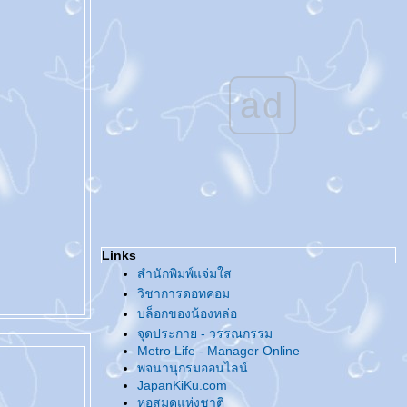
@... Tag - ความฝันของคนหน้าเหมือนคนดัง
...@
@... ทำไมขยัน [น้อย] อย่างนี้ ...@
@... งานหนังสือ / นักเขียนกับจิตสำนึกด้าน
ลิขสิทธิ์ ...@
ad
^o^... คู่มือลิขสิทธิ์สำหรับนักเขียน ...^o^
@... ชวนกันไปงานหนังสือ ...@
@... แท็กกันอีกแล้ว ...@
@... กลับมาแล้ว ...@
@... สวัสดีปีใหม่จีน ...@
@... เทศกาลแห่งความรัก ...@
@... ของ [ที่ไม่ได้ตั้งใจ] สะสม ...@
@... ของสะสม ...@
Links
@... แท็ก แถ็ก ...@
สำนักพิมพ์แจ่มใส
@... ??? ...@
วิชาการดอทคอม
@... สวัสดีปีหมู... ท้อง...ทอง ...@
บล็อกของน้องหล่อ
@... ในลิ้นชัก ...@
จุดประกาย - วรรณกรรม
@... มีแต่ความรู้สึกดี๊ดี ...@
Metro Life - Manager Online
@... Charity Love Charity Party ...@
พจนานุกรมออนไลน์
@... บานชื่น - ชื่นบาน ...@
JapanKiKu.com
@... มั่ง มี ศรี สุข ...@
หอสมุดแห่งชาติ