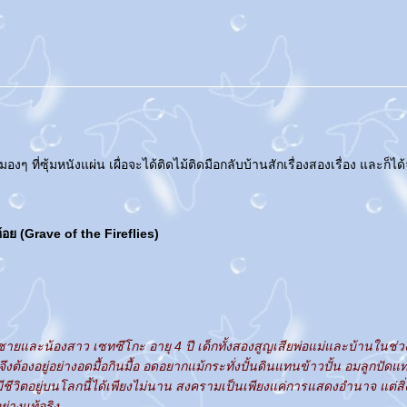
องๆ ที่ซุ้มหนังแผ่น เผื่อจะได้ติดไม้ติดมือกลับบ้านสักเรื่องสองเรื่อง และก็ได้
ห้อย (Grave of the Fireflies)
นพี่ชายและน้องสาว เซทซึโกะ อายุ 4 ปี เด็กทั้งสองสูญเสียพ่อแม่และบ้านในช่
องอยู่อย่างอดมื้อกินมื้อ อดอยากแม้กระทั่งปั้นดินแทนข้าวปั้น อมลูกปัด
ีชีวิตอยู่บนโลกนี้ได้เพียงไม่นาน สงครามเป็นเพียงแค่การแสดงอำนาจ แต่สิ่งที
่างแท้จริง...