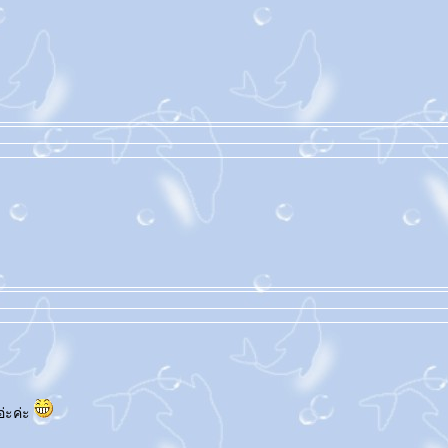
อ่ะค่ะ