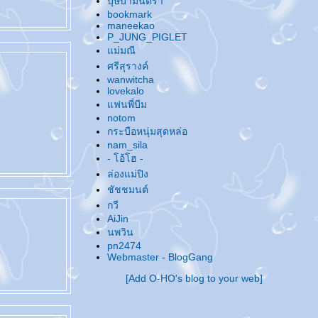
บุษบามินตรา
@... ของฝากจากทะเล ...@
bookmark
@... เธอสวยจนน่าสงสัย ? ...@
maneekao
P_JUNG_PIGLET
@... หนังสือ & ซีรีย์ ...@
ม่มณี
@... เอาบุญมาฝาก ...@
ศรีสุรางค์
@... ให้ห้า ให้มึน ...@
wanwitcha
@... ดูแต่ซีรีย์ ...@
lovekalo
@... ผมสั้น & ผมยาว ...@
ฟนพี่บีม
@... กลับมาบ้าเมะอีกรอบแล้ว ทำไงดี ...@
notom
กระบือหนุ่มสุดหล่อ
@... อัพเดทชีวิต ...@
nam_sila
@... ... ...@
@... Happy New Year 2008 ...@
- โอ้โฮ -
@... Up Up Up ...@
ล่องแม่ปิง
@... ชวนไปงาน Love is all around... Seeking
ชัชชมนต์
True Love ค่ะ ...@
กวี
@... โนดาเมะ..จั..งงงงง ...@
AiJin
@... แต่งธรรมาสน์ เทศน์มหาชาติ ...@
นพวิน
@... !@#$%^&*#? ...@
pn2474
@... งานหนังสือกำลังจะมาถึงอีกแว้ว..ว..ว ...@
Webmaster - BlogGang
@... เนื้อที่โฆษณา ...@
[Add O-HO's blog to your web]
@... อัพเดทกันหน่อย ...@
@... Make you smile ...@
@... Superstars ในดวงใจ ...@