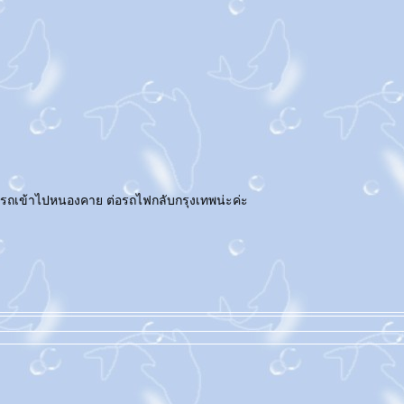
ลวงพระบางนั่งรถเข้าไปหนองคาย ต่อรถไฟกลับกรุงเทพน่ะค่ะ