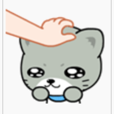
สปาชา
sparsha
A Moment of Bride
เจ้าสาว
เสริมจมูก
ศัลยกรรมเสริมจมูก
ศัลยกรรมจมูก
สลายไขมันด้วยความเย็น
ลดเซลลูไลท์
Leg Squeezing
ผิวเปลือกส้ม
FIS
หน้าท้องใหญ่
ตัวเล็กแต่มีพุง
Body Contouring
ลดสัดส่วนทั้งตัว
ลดปีกด้านหลัง
เนื้อปลิ้นรักแร้
เนื้อ