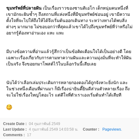
ขุมทรัพย์ที่ปลายฝัน
เป็นเรื่องราวของซานติเอโก เด็กหนุ่มคนหนึ่งที่
เขามักจะฝันซ้ำๆ ถึงสถานที่แห่งหนึ่งที่มีขุมทรัพย์ซ่อนอยู่ เขามีความ
ตั้งใจที่จะไปให้ถึงให้ได้จึงเริ่มต้นออกเดินทาง ระหว่างทางได้พบสิ่ง
ต่างๆ มากมาย ไม่ขอบอกว่าที่สุดแล้วเขาได้ไปถึงขุมทรัพย์ที่ว่าหรือไม่
อยากรู้ต้องหาอ่านเอง แหะ แหะ
มีบางข้อความที่อ่านแล้วรู้สึกว่าเป็นข้อคิดเตือนใจได้เป็นอย่างดี โด
เฉพาะเรื่องเกี่ยวกับการตามหาความฝันและความมุ่งมั่นที่จะทำให้ฝัน
เป็นจริง จึงขอยกมาโพสต์ไว้ในบล็อกวันนี้เสียเล
นับได้ว่าเลือกเล่มประเดิมการทลายกองดองได้ถูกจังหวะยิ่งนัก และ
นช่วงหนึ่งเดือนที่ผ่านมา ก็มีเรื่องน่ายินดี๊ยินดีส่วนตัวหลายเรื่อง ถึง
จะไม่ใช่เรื่องใหญ่โตอะไร แต่ดีใจที่ตัวเราเองเริ่มต้นทำได้เสียที
Create Date :
04 กุมภาพันธ์ 2549
Last Update :
4 กุมภาพันธ์ 2549 14:03:58 น.
Counter :
Pageviews.
Comments :
17