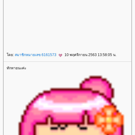
ปลิ้น
Build Muscle
สร้างกล้ามเนื้อ
กล้ามเนื้อหน้าท้อง
สลายไขมันหนา
สลายไขมัน
ลดไขมัน
Lock Shape
รักษารูปร่าง
สลายไขมัน
ลดสัดส่วน
Oxy Peel
ทำความสะอาดหน้า
ทำความสะอาดหน้าแบบล้ำลึก
กกระชับ
Ulthera
ปรับรูปหน้า
ปัญหาผิวหย่อนคล้อ
Beauty Shape
สลายไขมันแบบเร่งด่วน
ลดไขมัน
ลดเซลลูไลท์
ผิวเปลือกส้ม
สลายไขมันสะโพก
กระชับผิว
Sexy Mama
ม่หลังคลอด
รอยแตกลา
ปรับรูปร่าง
กำจัดขน
Hair Removal
กำจัดขนถาวร
สลายไขมันเหนียงด้วยความเย็น
สลายไขมัน
สลายไขมันเหนียง
IV
Drip
ฟื้นฟูร่างกา
เสริมภูมิต้านทาน
Bye Bye Panda Eye
ลดรอยหมองคล้ำใต้ดวงตา
ลดริ้วรอยใต้ตา
นวดกระชับหน้าอก
หน้าอกกระชับ
อกหย่อนคล้อ
Beauty Breast Lifting
Enlarge Beauty Breast
นวดอกเล็กให้ใหญ่
หน้าอกเล็ก
กกระชับหน้า
รักแร้ขาว
รักแร้ดำ
เลเซอร์รักแร้ขาว
ผิวใต้วงแขน
Love Fit
กระชับช่องคลอด
เลเซอร์กระชับช่องคลอด
ก้ไขปัสสาวะเล็ด
Meso Shine
ผลักวิตามิน
บำรุงผิว
สวยด้วยเลือด
รักษาผิว
หนวดเครา
กำจัดขนหนวด
กำจัดขน
กำจัดขนเครา
เลเซอร์ขน
เลเซอร์ขนถาวร
กำจัดขนถาวร
เลเซอร์เครา
เลเซอร์หนวด
กำจัดขน
กกระชับ
ร้อยไหม
Thread Lift
การดูดไขมัน
ดูดไขมัน
ศัลยกรรมตา 2 ชั้น
ตา 2 ชั้น
ศัลยกรรมตา
สปาน้ำนม
เพิ่มความชุ่มชื่น
ก้ผิวแห้ง
นวดผ่อนคลา
การนวดผ่อนคลา
Rest Time Aroma Massage
Aroma Massage
Acne Body Mist
ลดรอยสิว
ลดจุดด่างดำ
ลดรอยดำ
ด็อกเตอร์ไลฟ์
doctorlife
ศัลยกรรมเสริมจมูก
ศัลยกรรมจมูก
เสริมจมูก
Cellulysis
สลายไขมัน
ulthera
กกระชับ
Acne Clear
รักแร้ขาวเนียน
เลเซอร์กำจัดขนถาวร
กำจัดขน
ร้อยไหม
Freeze V Lift
กำจัดไขมันด้วยความเย็น
PRP ผิวหน้า
PRP ผมบาง
ผมร่วง
เลเซอร์กระชับช่องคลอด
กระชับช่องคลอด
Love Fit
สลายไขมันด้วยความเย็น
Cell Repair
ผิวขาวใส
ลดสัดส่วน
ปรับรูปร่าง
Perfect Shape
สลายไขมันแบบเร่งด่วน
ฟิลเลอร์
Filler
รักษาหลุมสิว
Dual Yellow
เลเซอร์หน้าใส
Love Fit
ปัญหาปัสสาวะเล็ด
ปัสสาวะเล็ด
Oxy Bright
ทำความสะอาดรูขุมขน
Bye Bye Fat
ลดไขมัน
Luminous
สงสีฟ้า
รักษาสิว
ฆ่าเชื้อสิว
ABO Active 3D Toxin
IV Drip
เพื่อสุขภาพและความงาม
กกระชับผิว
hifu
ห้ใจ
สุขภาพ
ดย:
สมาชิกหมายเลข 6161573
10 พฤศจิกายน 2563 13:58:05 น.
ทักทายนะค่ะ