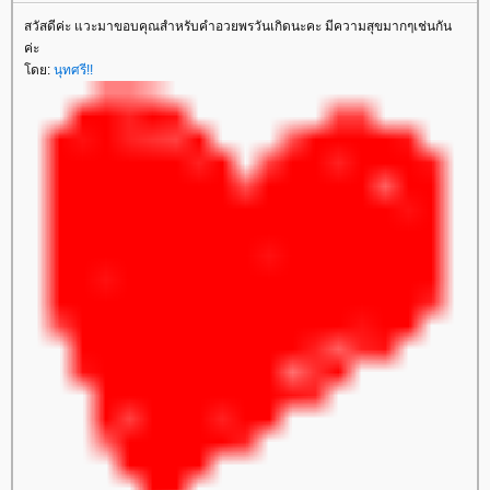
สวัสดีค่ะ แวะมาขอบคุณสำหรับคำอวยพรวันเกิดนะคะ มีความสุขมากๆเช่นกัน
ค่ะ
ดย:
นุทศรี!!