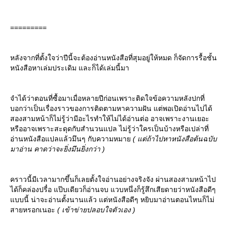
=========
หลังจากที่ตั้งใจว่าปีนี้จะต้องอ่านหนังสือที่สุมอยู่ให้หมด ก็จัดการรื้อชั้น
หนังสือหาเล่มประเดิม และก็ได้เล่มนี้มา
จำได้ว่าตอนที่ซื้อมาเมื่อหลายปีก่อนเพราะติดใจข้อความหลังปกที่
บอกว่าเป็นเรื่องราวของการติดตามหาความฝัน แต่พอเปิดอ่านไปได้
สองสามหน้าก็ไม่รู้ว่ามีอะไรทำให้ไม่ได้อ่านต่อ อาจเพราะงานเยอะ
หรืออาจเพราะสะดุดกับสำนวนแปล ไม่รู้ว่าใครเป็นบ้างหรือเปล่าที่
อ่านหนังสือแปลแล้วมึนๆ กับความหมา
( แต่ถ้าไปหาหนังสือต้นฉบับ
มาอ่าน คาดว่าจะยิ่งมึนยิ่งกว่า )
คราวนี้มีเวลามากขึ้นก็เลยตั้งใจอ่านอย่างจริงจัง ผ่านสองสามหน้าไป
ได้ก็คล่องปรื๋อ แป๊บเดียวก็อ่านจบ แวบหนึ่งก็รู้สึกเสียดายว่าหนังสือดีๆ
บบนี้ น่าจะอ่านตั้งนานแล้ว แต่หนังสือดีๆ หยิบมาอ่านตอนไหนก็ไม่
สายหรอกเนอะ
( เข้าข่ายปลอบใจตัวเอง )